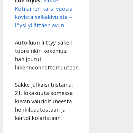
Lue myös:
Sakke
i
i
a
|
d
Kotilainen kärsi vuosia
a
t
Päivitetty:
e
kovista selkäkivuista –
n
r
o
t
i
löysi yllättäen avun
k
i
…
o
n
”
o
Autoiluun liittyy Saken
a
s
Tanssiin.fi
h
tuoreinkin kokemus:
t
ä
Julkaistu:
hän joutui
e
i
20.8.2025
liikenneonnettomuuteen.
Tanssiin.fi
t
|
Päivitetty:
ä
Julkaistu:
ä
Sakke julkaisi tiistaina,
17.8.2025
n
|
21. lokakuuta somessa
–
Päivitetty:
kuvan vaurioituneesta
D
a
henkilöautostaan ja
n
kertoi kolaristaan.
n
y