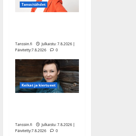
Tanssitähdet
TTK-tähti Anna Hanski
rakastaa tanssia – suru
tyttären syövästä painaa
Tanssiin.fi
Julkaistu: 7.8.2026 |
Päivitetty:7.8.2026
0
Keikat ja kiertueet
Maikilta pysäyttävä
ulostulo: ”Elämä toi eteeni
sellaisen yllätyksen…”
Tanssiin.fi
Julkaistu: 7.8.2026 |
Päivitetty:7.8.2026
0