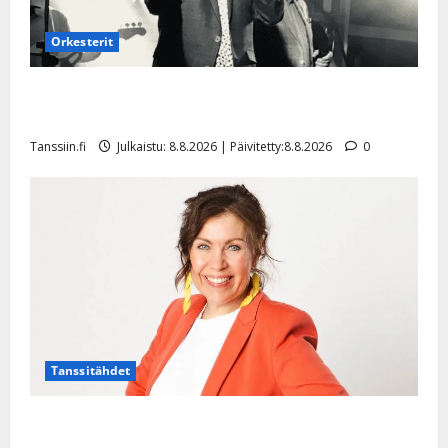
Orkesterit
Matti Ruohonen viettää taas synttäreitään täydessä
hiljaisuudessa – tämä on tilanne nyt
Tanssiin.fi
Julkaistu: 8.8.2026 | Päivitetty:8.8.2026
0
Tanssitähdet
TTK-tähti Anna Hanski rakastaa tanssia – suru