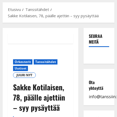
Etusivu
Tanssitähdet
Sakke Kotilaisen, 78, päälle ajettiin – syy pysäyttää
SEURAA
MEITÄ
Orkesterit
Tanssitähdet
Uutiset
JUURI NYT
Ota
Sakke Kotilaisen,
yhteyttä
78, päälle ajettiin
info@tanssiin.f
– syy pysäyttää