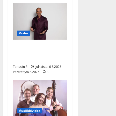
Media
Tanssii tähtien kanssa -
julkkikset julki: Anna
Hanski liitää tv-parketilla
Tanssiin.fi
Julkaistu: 6.8.2026 |
Päivitetty:6.8.2026
0
Musiikkivideo