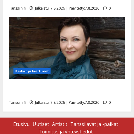
tyttären syövästä painaa
Tanssiin.fi
Julkaistu: 7.8.2026 | Päivitetty:7.8.2026
0
Keikat ja kiertueet
Maikilta pysäyttävä ulostulo: ”Elämä toi eteeni
sellaisen yllätyksen…”
Tanssiin.fi
Julkaistu: 7.8.2026 | Päivitetty:7.8.2026
0
Etusivu
Uutiset
Artistit
Tanssilavat ja -paikat
Toimitus ja yhteystiedot