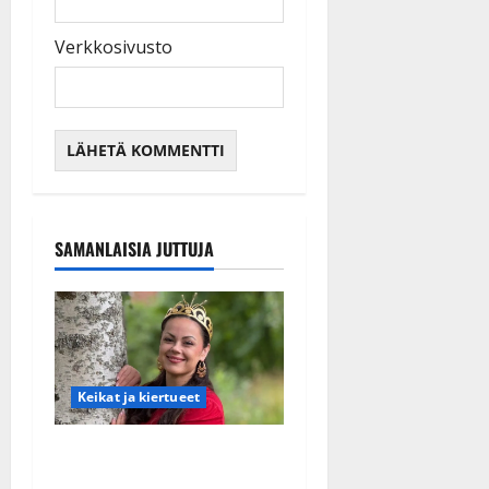
Verkkosivusto
SAMANLAISIA JUTTUJA
Keikat ja kiertueet
Tangokuningatar Raija
Mäntyniemi: matka tyssäsi