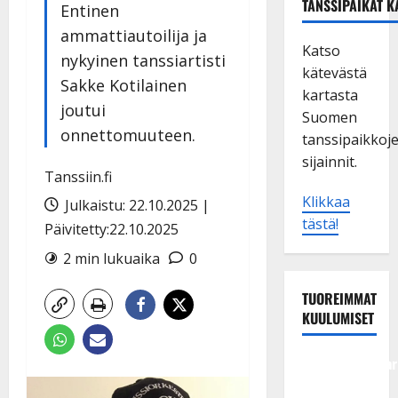
TANSSIPAIKAT K
Entinen
ammattiautoilija ja
Katso
nykyinen tanssiartisti
kätevästä
Sakke Kotilainen
kartasta
joutui
Suomen
onnettomuuteen.
tanssipaikkoj
sijainnit.
Tanssiin.fi
Klikkaa
Julkaistu: 22.10.2025 |
tästä!
Päivitetty:22.10.2025
2 min lukuaika
0
TUOREIMMAT
KUULUMISET
Tangokuningatar
Raija