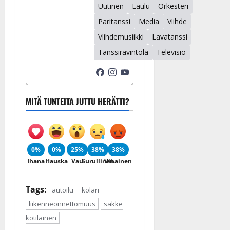
Uutinen
Laulu
Orkesteri
Paritanssi
Media
Viihde
Viihdemusiikki
Lavatanssi
Tanssiravintola
Televisio
MITÄ TUNTEITA JUTTU HERÄTTI?
0%
0%
25%
38%
38%
Ihana
Hauska
Vau
Surullinen
Vihainen
Tags:
autoilu
kolari
liikenneonnettomuus
sakke
kotilainen