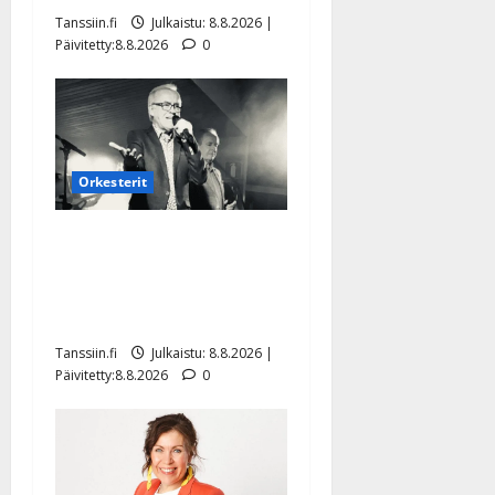
Tanssiin.fi
Julkaistu: 8.8.2026 |
Päivitetty:8.8.2026
0
Orkesterit
Matti Ruohonen viettää taas
synttäreitään täydessä
hiljaisuudessa – tämä on
tilanne nyt
Tanssiin.fi
Julkaistu: 8.8.2026 |
Päivitetty:8.8.2026
0