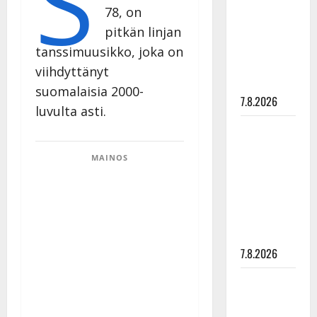
S
78, on
tanssia –
suru
pitkän linjan
tyttären
tanssimuusikko, joka on
syövästä
viihdyttänyt
painaa
suomalaisia 2000-
7.8.2026
luvulta asti.
Maikilta
pysäyttävä
MAINOS
ulostulo:
”Elämä toi
eteeni
sellaisen
yllätyksen…”
7.8.2026
Tanssii
tähtien
kanssa -