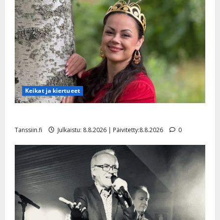
Keikat ja kiertueet
Tangokuningatar Raija Mäntyniemi: matka tyssäsi
Tanssiin.fi
Julkaistu: 8.8.2026 | Päivitetty:8.8.2026
0