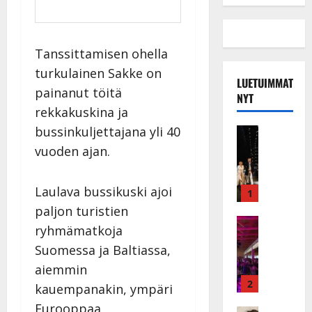
Tanssittamisen ohella
turkulainen Sakke on
LUETUIMMAT
painanut töitä
NYT
rekkakuskina ja
bussinkuljettajana yli 40
Musiikkiv
H
vuoden ajan.
u
i
Laulava bussikuski ajoi
k
1
e
paljon turistien
a
Keikat ja 
ryhmämatkoja
I
t
Suomessa ja Baltiassa,
k
h
ä
y
aiemmin
v
v
2
kauempanakin, ympäri
ä
ä
Eurooppaa.
Tanssitäh