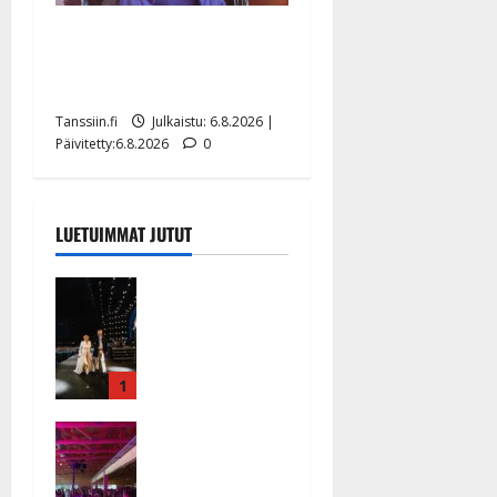
Sopiiko Edith Piaf
tanssilavalle? Pirttijoki
näyttää mallia – video
Tanssiin.fi
Julkaistu: 6.8.2026 |
Päivitetty:6.8.2026
0
LUETUIMMAT JUTUT
Huikeat
hyvästit!
Tommi
saatteli
Katri
1
Helenan
Ikävä
lavalta
sairauskohta
viimeisen
us: soittaja
kerran –