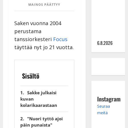
MAINOS PÄÄTTYY
julkkikset
julki: Anna
Hanski
Saken vuonna 2004
liitää tv-
perustama
parketilla
tanssiorkesteri
Focus
6.8.2026
täyttää nyt jo 21 vuotta.
Sisältö
Sakke julkaisi
Instagram
kuvan
kolarikaarastaan
Seuraa
meitä
"Nuori tyttö ajoi
päin punaista"