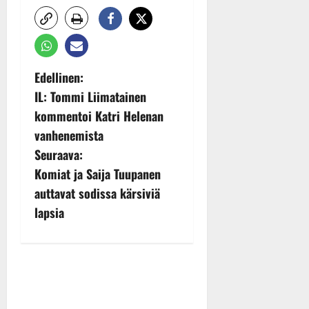
P
Edellinen:
IL: Tommi Liimatainen
o
kommentoi Katri Helenan
s
vanhenemista
Seuraava:
t
Komiat ja Saija Tuupanen
n
auttavat sodissa kärsiviä
lapsia
a
v
i