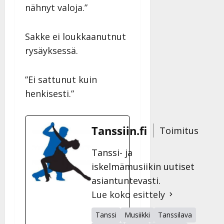
nähnyt valoja.”
Sakke ei loukkaanutnut
rysäyksessä.
”Ei sattunut kuin
henkisesti.”
Tanssiin.fi
Toimitus
Tanssi- ja
iskelmämusiikin uutiset
asiantuntevasti.
Lue koko esittely
Tanssi
Musiikki
Tanssilava