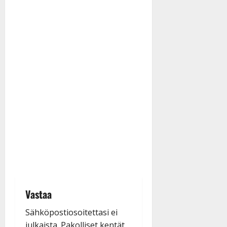
Vastaa
Sähköpostiosoitettasi ei
julkaista.
Pakolliset kentät