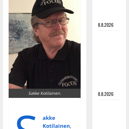
Mäntyniemi:
matka
tyssäsi
8.8.2026
Matti
Ruohonen
viettää taas
synttäreitään
täydessä
hiljaisuudessa
– tämä on
tilanne nyt
8.8.2026
Sakke Kotilainen.
TTK-tähti
Anna
akke
Hanski
Kotilainen
,
rakastaa