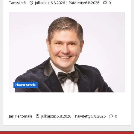
Tanssiin.fi
Julkaistu: 6.8.2026 | Päivitetty:6.8.2026
0
Haastattelu
Leif Lindeman levytti: ”Kuvaa osuvasti uraani
pikkupojasta näihin päiviin”
Jari Peltomäki
Julkaistu: 5.8.2026 | Päivitetty:5.8.2026
0