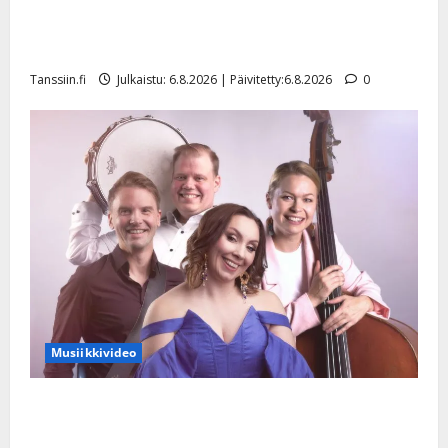
Tanssii tähtien kanssa -julkkikset julki: Anna Hanski
liitää tv-parketilla
Tanssiin.fi
Julkaistu: 6.8.2026 | Päivitetty:6.8.2026
0
Musiikkivideo
Sopiiko Edith Piaf tanssilavalle? Pirttijoki näyttää
mallia – video