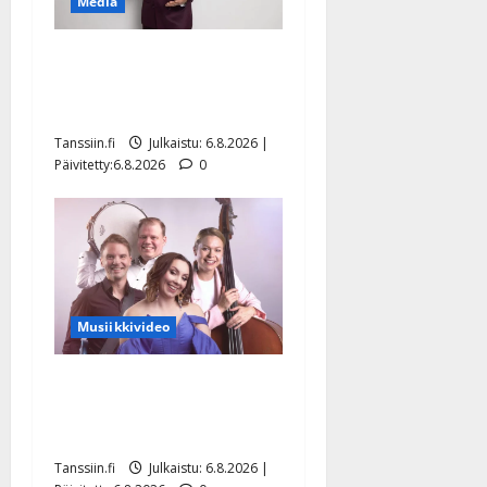
Media
Tanssii tähtien kanssa -
julkkikset julki: Anna
Hanski liitää tv-parketilla
Tanssiin.fi
Julkaistu: 6.8.2026 |
Päivitetty:6.8.2026
0
Musiikkivideo
Sopiiko Edith Piaf
tanssilavalle? Pirttijoki
näyttää mallia – video
Tanssiin.fi
Julkaistu: 6.8.2026 |