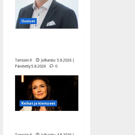
Uutiset
Jukka Hallikainen, 50,
liikuttuu lapsenlapsistaan –
uusi laulu koskettaa syvältä
Tanssiin.fi
Julkaistu: 5.8.2026 |
Päivitetty:5.8.2026
0
Keikat ja kiertueet
Saija Tuupanen ei toivu –
lääkäri: ”Vaakatasoon”
Tanssiin.fi
Julkaistu: 4.8.2026 |