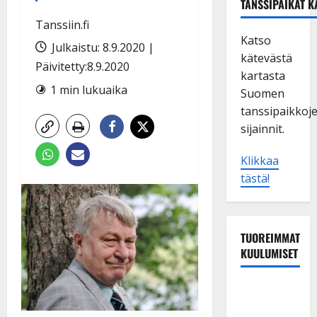
TANSSIPAIKAT K
Tanssiin.fi
Katso
Julkaistu: 8.9.2020 |
kätevästä
Päivitetty:8.9.2020
kartasta
1 min lukuaika
Suomen
tanssipaikkoj
sijainnit.
Klikkaa
tästä!
TUOREIMMAT
KUULUMISET
Maikilta
pysäyttävä