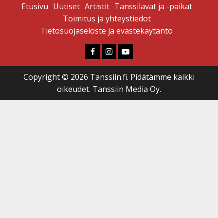
Etusivu
Uutiset
Artistit
Tanssilavat ja -paikat
Toimitus ja yhteystiedot
Tietosuojaseloste ja evästekäytäntö
Faceboook
Instagram
Youtube
Copyright © 2026 Tanssiin.fi. Pidätämme kaikki
oikeudet. Tanssiin Media Oy.