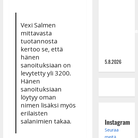
Hallikainen,
50,
liikuttuu
Vexi Salmen
lapsenlapsistaan
mittavasta
– uusi laulu
tuotannosta
koskettaa
kertoo se, että
syvältä
hänen
5.8.2026
sanoituksiaan on
levytetty yli 3200.
Hänen
sanoituksiaan
löytyy oman
nimen lisäksi myös
erilaisten
salanimien takaa.
Instagram
Seuraa
meitä