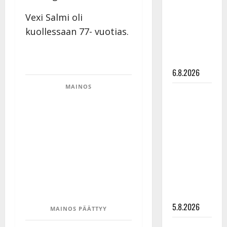
tanssilavalle?
Vexi Salmi oli
Pirttijoki
kuollessaan 77- vuotias.
näyttää
mallia –
video
6.8.2026
MAINOS
Leif
Lindeman
levytti:
”Kuvaa
osuvasti
uraani
pikkupojasta
näihin
päiviin”
5.8.2026
MAINOS PÄÄTTYY
Jukka