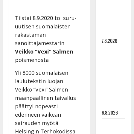
ulostulo:
”Elämä toi
Tiistai 8.9.2020 toi suru-
eteeni
sellaisen
uutisen suomalaisten
yllätyksen…”
rakastaman
7.8.2026
sanoittajamestarin
Veikko ”Vexi” Salmen
Tanssii
poismenosta
tähtien
kanssa -
Yli 8000 suomalaisen
julkkikset
laulutekstin luojan
julki: Anna
Veikko ”Vexi” Salmen
Hanski
liitää tv-
maanpäällinen taivallus
parketilla
päättyi nopeasti
6.8.2026
edenneen vaikean
sairauden myötä
Sopiiko
Helsingin Terhokodissa.
Edith Piaf