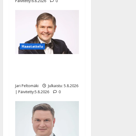
Päivitetty:6.8.2026
0
Haastattelu
Leif Lindeman levytti:
”Kuvaa osuvasti uraani
pikkupojasta näihin päiviin”
Jari Peltomäki
Julkaistu: 5.8.2026
| Päivitetty:5.8.2026
0