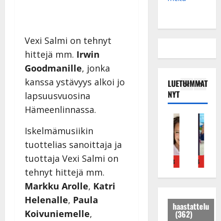
Vexi Salmi on tehnyt
hittejä mm.
Irwin
Goodmanille
, jonka
kanssa ystävyys alkoi jo
LUETUIMMAT
NYT
lapsuusvuosina
Hämeenlinnassa.
Tanssitähdet
Haastattelu
Musiikkivideo
Keikat ja kiertueet
Tanssitähdet
Tans
T
H
H
I
H
T
Iskelmämusiikin
ä
u
u
k
e
ä
tuottelias sanoittaja ja
m
i
i
ä
i
m
tuottaja Vexi Salmi on
ä
k
k
v
d
ä
4
5
1
2
3
4
5
I
e
e
ä
i
I
tehnyt hittejä mm.
l
a
a
s
P
l
Markku Arolle
,
Katri
e
r
t
a
a
e
Helenalle
,
Paula
V
a
h
i
k
V
haastattelu
Koivuniemelle
,
(362)
a
k
y
r
a
a