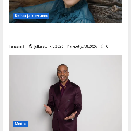
Keikat ja kiertueet
Maikilta pysäyttävä ulostulo: ”Elämä toi eteeni
sellaisen yllätyksen…”
Tanssiin.fi
Julkaistu: 7.8.2026 | Päivitetty:7.8.2026
0
Media