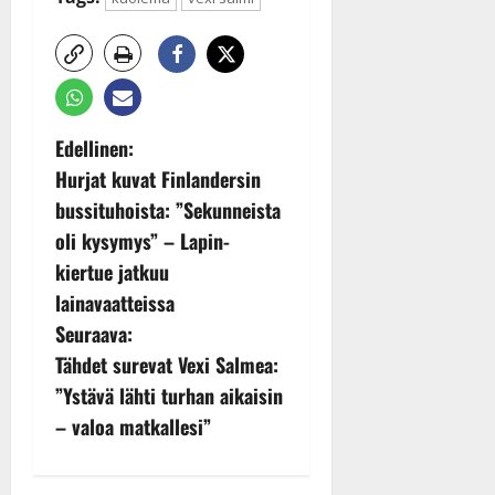
P
Edellinen:
Hurjat kuvat Finlandersin
o
bussituhoista: ”Sekunneista
s
oli kysymys” – Lapin-
kiertue jatkuu
t
lainavaatteissa
n
Seuraava:
Tähdet surevat Vexi Salmea:
a
”Ystävä lähti turhan aikaisin
v
– valoa matkallesi”
i