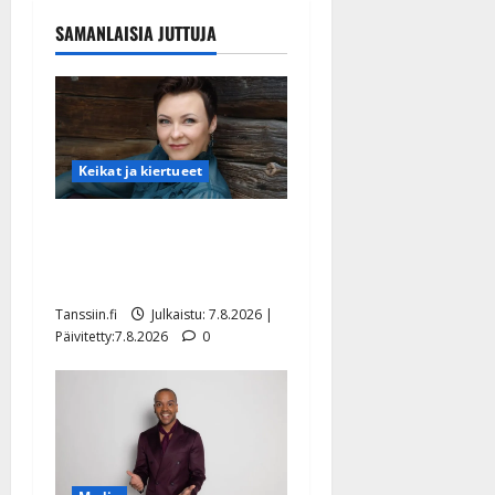
SAMANLAISIA JUTTUJA
Keikat ja kiertueet
Maikilta pysäyttävä
ulostulo: ”Elämä toi eteeni
sellaisen yllätyksen…”
Tanssiin.fi
Julkaistu: 7.8.2026 |
Päivitetty:7.8.2026
0