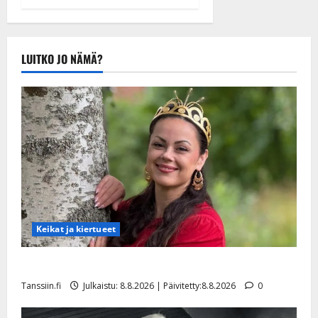
hitiksi: ”Voi
Päivitetty:22.8.2025
tule Katri…”
Tanssiin.fi
Julkaistu:
LUITKO JO NÄMÄ?
20.8.2025 |
Päivitetty:22.8.2025
Keikat ja kiertueet
Tangokuningatar Raija Mäntyniemi: matka tyssäsi
Tanssiin.fi
Julkaistu: 8.8.2026 | Päivitetty:8.8.2026
0