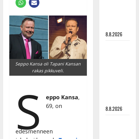
Raija
Mäntyniemi:
matka
tyssäsi
8.8.2026
Matti
Ruohonen
viettää taas
Seppo Kansa oli Tapani Kansan
synttäreitään
rakas pikkuveli.
täydessä
S
hiljaisuudessa
– tämä on
eppo Kansa
,
tilanne nyt
69, on
8.8.2026
TTK-tähti
Anna
edesmenneen
Hanski