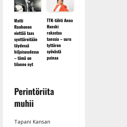
Maikilta
TTK-tähti Anna
Matti
ngatar
Tanssii 
pysäyttävä
Hanski
Ruohonen
kanssa -
ulostulo:
rakastaa
viettää taas
i:
julkkiks
”Elämä toi
tanssia – suru
synttäreitään
äsi
julki: A
eteeni sellaisen
tyttären
täydessä
Hanski l
yllätyksen…”
syövästä
hiljaisuudessa
tv-parket
painaa
– tämä on
tilanne nyt
Perintöriita
muhii
Tapani Kansan