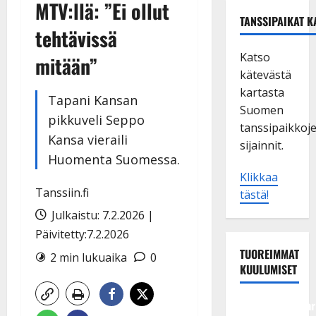
MTV:llä: ”Ei ollut
TANSSIPAIKAT K
tehtävissä
Katso
mitään”
kätevästä
kartasta
Tapani Kansan
Suomen
pikkuveli Seppo
tanssipaikkoj
Kansa vieraili
sijainnit.
Huomenta Suomessa.
Klikkaa
Tanssiin.fi
tästä!
Julkaistu: 7.2.2026 |
Päivitetty:7.2.2026
TUOREIMMAT
2 min lukuaika
0
KUULUMISET
Tangokuningatar