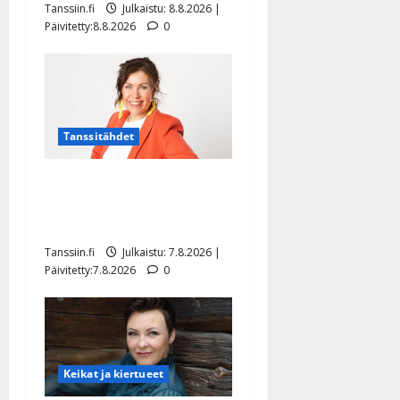
Tanssiin.fi
Julkaistu: 8.8.2026 |
Päivitetty:8.8.2026
0
Tanssitähdet
TTK-tähti Anna Hanski
rakastaa tanssia – suru
tyttären syövästä painaa
Tanssiin.fi
Julkaistu: 7.8.2026 |
Päivitetty:7.8.2026
0
Keikat ja kiertueet