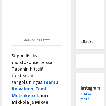
kanssa -
julkkikset
julki: Anna
Hanski
liitää tv-
parketilla
MAINOS PÄÄTTYY
6.8.2026
Sepon lisäksi
muistokonserteissa
Tapanin hittejä
tulkitsevat
tangokuningas
Teemu
Instagram
Roivainen
,
Tomi
Seuraa
Metsäketo
,
Lauri
meitä
Mikkola
ja
Mikael