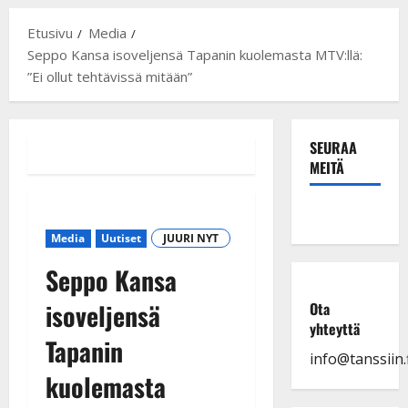
Etusivu
Media
Seppo Kansa isoveljensä Tapanin kuolemasta MTV:llä:
”Ei ollut tehtävissä mitään”
SEURAA
MEITÄ
Media
Uutiset
JUURI NYT
Seppo Kansa
isoveljensä
Ota
yhteyttä
Tapanin
info@tanssiin.f
kuolemasta