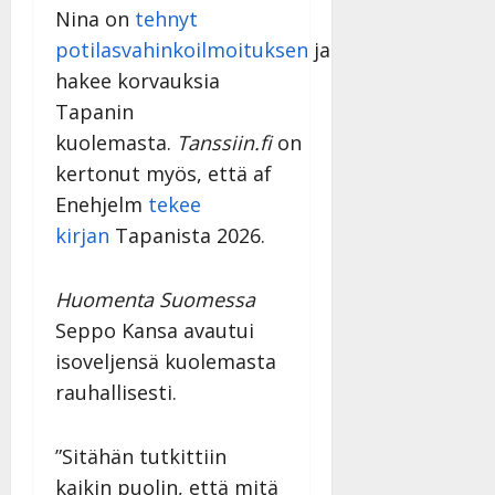
y
Nina on
tehnyt
l
potilasvahinkoilmoituksen
ja
l
hakee korvauksia
e
i
Tapanin
s
kuolemasta.
Tanssiin.fi
on
o
kertonut myös, että af
k
Enehjelm
tekee
i
i
kirjan
Tapanista 2026.
t
o
Huomenta Suomessa
s
Seppo Kansa avautui
Tanssiin.fi
isoveljensä kuolemasta
Julkaistu:
rauhallisesti.
27.4.2025
|
Päivitetty:
”Sitähän tutkittiin
kaikin puolin, että mitä