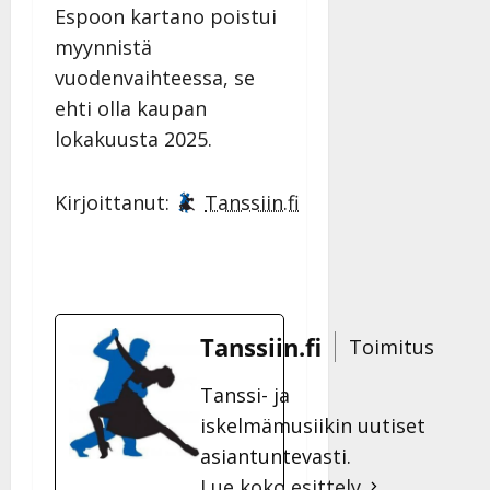
Espoon kartano poistui
myynnistä
vuodenvaihteessa, se
ehti olla kaupan
lokakuusta 2025.
Kirjoittanut:
Tanssiin.fi
Tanssiin.fi
Toimitus
Tanssi- ja
iskelmämusiikin uutiset
asiantuntevasti.
Lue koko esittely