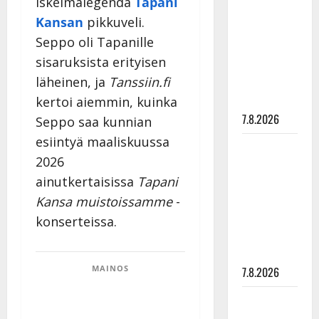
iskelmälegenda
Tapani
rakastaa
Kansan
pikkuveli.
tanssia –
Seppo oli Tapanille
suru
sisaruksista erityisen
tyttären
läheinen, ja
Tanssiin.fi
syövästä
painaa
kertoi aiemmin, kuinka
7.8.2026
Seppo saa kunnian
esiintyä maaliskuussa
Maikilta
2026
pysäyttävä
ainutkertaisissa
Tapani
ulostulo:
”Elämä toi
Kansa muistoissamme
-
eteeni
konserteissa.
sellaisen
yllätyksen…”
MAINOS
7.8.2026
Tanssii
tähtien