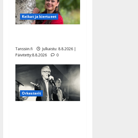
Keikat ja kiertueet
Tangokuningatar Raija
Mäntyniemi: matka tyssäsi
Tanssiin.fi
Julkaistu: 8.8.2026 |
Päivitetty:8.8.2026
0
Orkesterit
Matti Ruohonen viettää taas
synttäreitään täydessä
hiljaisuudessa – tämä on
tilanne nyt