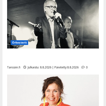
Orkesterit
Matti Ruohonen viettää taas synttäreitään täydessä
hiljaisuudessa – tämä on tilanne nyt
Tanssiin.fi
Julkaistu: 8.8.2026 | Päivitetty:8.8.2026
0