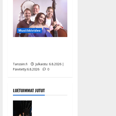
Musiikkivideo
Sopiiko Edith Piaf
tanssilavalle? Pirttijoki
näyttää mallia – video
Tanssiin.fi
Julkaistu: 6.8.2026 |
Päivitetty:6.8.2026
0
LUETUIMMAT JUTUT
Huikeat
hyvästit!
Tommi