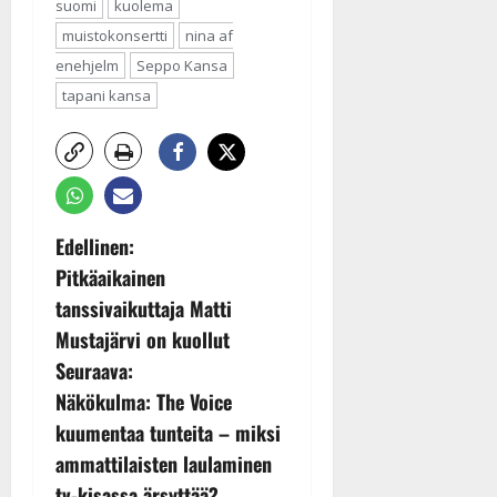
suomi
kuolema
muistokonsertti
nina af
enehjelm
Seppo Kansa
tapani kansa
P
Edellinen:
Pitkäaikainen
o
tanssivaikuttaja Matti
s
Mustajärvi on kuollut
Seuraava:
t
Näkökulma: The Voice
n
kuumentaa tunteita – miksi
ammattilaisten laulaminen
a
tv-kisassa ärsyttää?