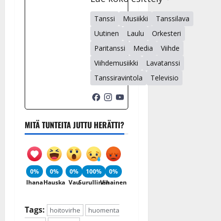
Tanssi
Musiikki
Tanssilava
Uutinen
Laulu
Orkesteri
Paritanssi
Media
Viihde
Viihdemusiikki
Lavatanssi
Tanssiravintola
Televisio
MITÄ TUNTEITA JUTTU HERÄTTI?
0%
0%
0%
100%
0%
Ihana
Hauska
Vau
Surullinen
Vihainen
Tags:
hoitovirhe
huomenta