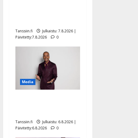
Maikilta pysäyttävä
ulostulo: ”Elämä toi eteeni
sellaisen yllätyksen…”
Tanssiin.fi
Julkaistu: 7.8.2026 |
Päivitetty:7.8.2026
0
Media
Tanssii tähtien kanssa -
julkkikset julki: Anna
Hanski liitää tv-parketilla
Tanssiin.fi
Julkaistu: 6.8.2026 |
Päivitetty:6.8.2026
0