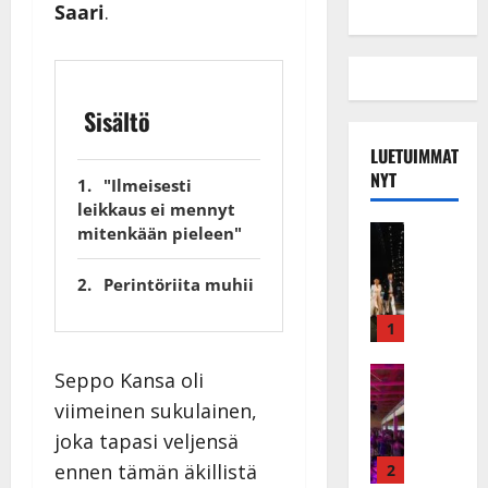
Saari
.
Sisältö
LUETUIMMAT
NYT
"Ilmeisesti
leikkaus ei mennyt
Musiikkiv
mitenkään pieleen"
H
u
Perintöriita muhii
i
k
1
e
a
Keikat ja 
Seppo Kansa oli
I
t
viimeinen sukulainen,
k
h
joka tapasi veljensä
ä
y
v
v
ennen tämän äkillistä
2