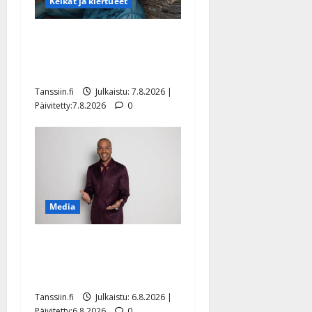
Keikat ja kiertueet
Maikilta pysäyttävä
ulostulo: ”Elämä toi eteeni
sellaisen yllätyksen…”
Tanssiin.fi
Julkaistu: 7.8.2026 |
Päivitetty:7.8.2026
0
Media
Tanssii tähtien kanssa -
julkkikset julki: Anna
Hanski liitää tv-parketilla
Tanssiin.fi
Julkaistu: 6.8.2026 |
Päivitetty:6.8.2026
0