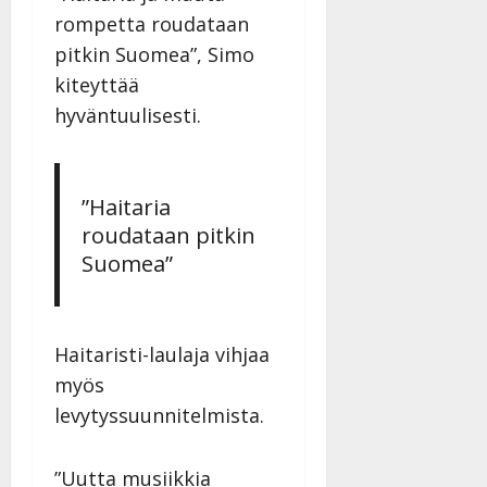
a
rompetta roudataan
n
pitkin Suomea”, Simo
n
kiteyttää
y
hyväntuulisesti.
l
l
e
i
”Haitaria
s
roudataan pitkin
o
k
Suomea”
i
i
t
Haitaristi-laulaja vihjaa
o
s
myös
Tanssiin.fi
levytyssuunnitelmista.
Julkaistu:
27.4.2025
”Uutta musiikkia