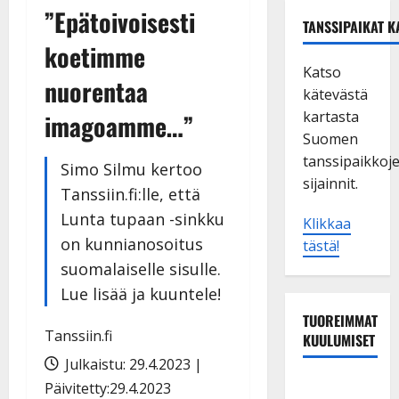
”Epätoivoisesti
TANSSIPAIKAT K
koetimme
Katso
nuorentaa
kätevästä
kartasta
imagoamme…”
Suomen
tanssipaikkoj
Simo Silmu kertoo
sijainnit.
Tanssiin.fi:lle, että
Lunta tupaan -sinkku
Klikkaa
on kunnianosoitus
tästä!
suomalaiselle sisulle.
Lue lisää ja kuuntele!
TUOREIMMAT
Tanssiin.fi
KUULUMISET
Julkaistu: 29.4.2023 |
TTK-tähti
Päivitetty:29.4.2023