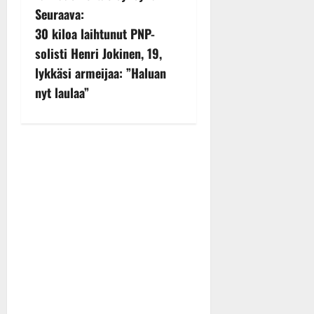
t
Seuraava:
n
30 kiloa laihtunut PNP-
solisti Henri Jokinen, 19,
a
lykkäsi armeijaa: ”Haluan
v
nyt laulaa”
i
g
a
t
i
o
n