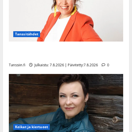
Tanssitähdet
TTK-tähti Anna Hanski rakastaa tanssia – suru
tyttären syövästä painaa
Tanssiin.fi
Julkaistu: 7.8.2026 | Päivitetty:7.8.2026
0
Keikat ja kiertueet