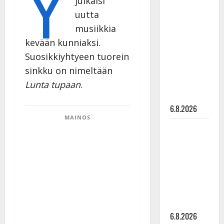
Y
julkaisi
Tanssii
uutta
tähtien
musiikkia
kanssa -
kevään kunniaksi.
julkkikset
Suosikkiyhtyeen tuorein
julki: Anna
sinkku on nimeltään
Hanski
liitää tv-
Lunta tupaan
.
parketilla
6.8.2026
MAINOS
Sopiiko
Edith Piaf
tanssilavalle?
Pirttijoki
näyttää
mallia –
video
6.8.2026