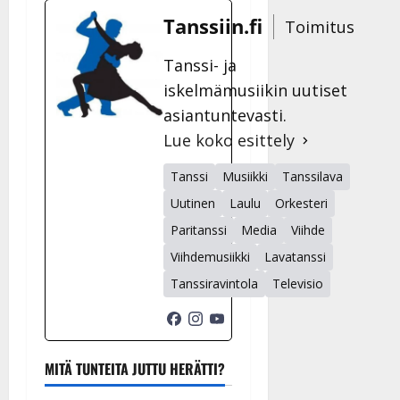
Tanssiin.fi
Toimitus
Tanssi- ja
iskelmämusiikin uutiset
asiantuntevasti.
Lue koko esittely
Tanssi
Musiikki
Tanssilava
Uutinen
Laulu
Orkesteri
Paritanssi
Media
Viihde
Viihdemusiikki
Lavatanssi
Tanssiravintola
Televisio
MITÄ TUNTEITA JUTTU HERÄTTI?