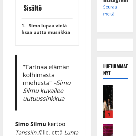
Sisältö
Seuraa
meitä
Simo lupaa vielä
lisää uutta musiikkia
LUETUIMMAT
”Tarinaa elämän
NYT
kolhimasta
miehestä”
–Simo
Musiikkiv
Silmu kuvailee
H
uutuussinkkua
u
i
k
1
e
Simo Silmu
kertoo
a
Keikat ja 
Tanssiin.fi
:lle, että
Lunta
I
t