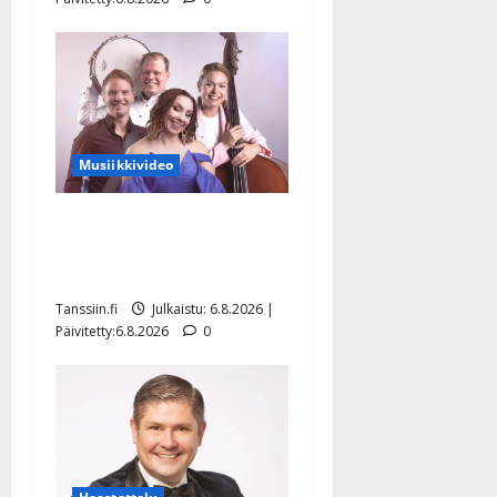
Musiikkivideo
Sopiiko Edith Piaf
tanssilavalle? Pirttijoki
näyttää mallia – video
Tanssiin.fi
Julkaistu: 6.8.2026 |
Päivitetty:6.8.2026
0