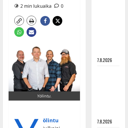
Anna
2 min lukuaika
0
Hanski
rakastaa
tanssia –
suru
tyttären
syövästä
painaa
7.8.2026
Maikilta
pysäyttävä
ulostulo:
”Elämä toi
Yölintu.
eteeni
sellaisen
yllätyksen…”
ölintu
7.8.2026