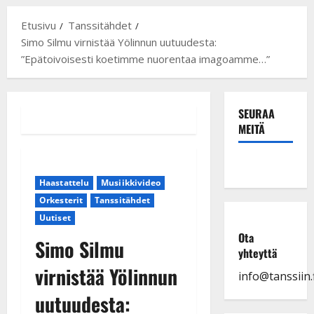
Etusivu
Tanssitähdet
Simo Silmu virnistää Yölinnun uutuudesta:
”Epätoivoisesti koetimme nuorentaa imagoamme…”
SEURAA
MEITÄ
Haastattelu
Musiikkivideo
Orkesterit
Tanssitähdet
Uutiset
Ota
Simo Silmu
yhteyttä
virnistää Yölinnun
info@tanssiin.f
uutuudesta: