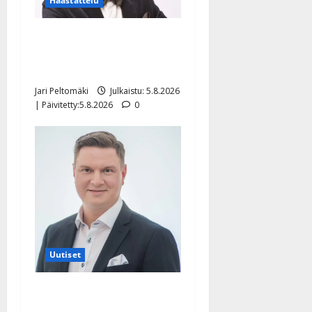
Haastattelu
Leif Lindeman levytti:
”Kuvaa osuvasti uraani
pikkupojasta näihin päiviin”
Jari Peltomäki
Julkaistu: 5.8.2026
| Päivitetty:5.8.2026
0
Uutiset
Jukka Hallikainen, 50,
liikuttuu lapsenlapsistaan –