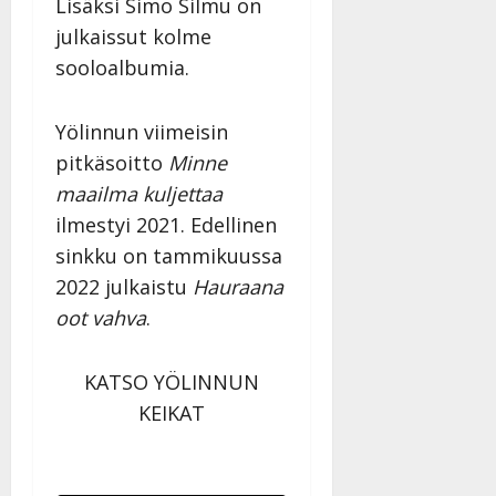
Lisäksi Simo Silmu on
julkaissut kolme
sooloalbumia.
Yölinnun viimeisin
pitkäsoitto
Minne
maailma kuljettaa
ilmestyi 2021. Edellinen
sinkku on tammikuussa
2022 julkaistu
Hauraana
oot vahva
.
KATSO YÖLINNUN
KEIKAT