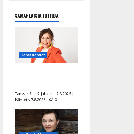
SAMANLAISIA JUTTUJA
Tanssitähdet
TTK-tähti Anna Hanski
rakastaa tanssia – suru
tyttären syövästä painaa
Tanssiin.fi
Julkaistu: 7.8.2026 |
Päivitetty:7.8.2026
0