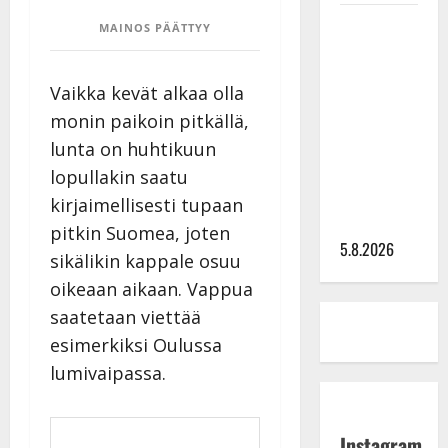
Leif
MAINOS PÄÄTTYY
Lindeman
levytti:
Vaikka kevät alkaa olla
”Kuvaa
monin paikoin pitkällä,
osuvasti
uraani
lunta on huhtikuun
pikkupojasta
lopullakin saatu
näihin
kirjaimellisesti tupaan
päiviin”
pitkin Suomea, joten
5.8.2026
sikälikin kappale osuu
oikeaan aikaan. Vappua
saatetaan viettää
esimerkiksi Oulussa
lumivaipassa.
Instagram