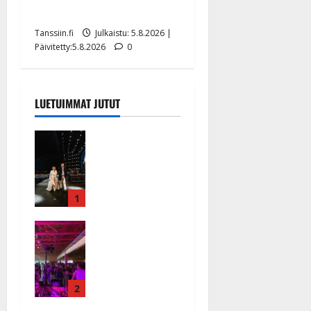
uusi laulu koskettaa syvältä
Tanssiin.fi
Julkaistu: 5.8.2026 |
Päivitetty:5.8.2026
0
LUETUIMMAT JUTUT
Huikeat
hyvästit!
Tommi
saatteli
Katri
1
Helenan
Ikävä
lavalta
sairauskohta
viimeisen
us: soittaja
kerran –
tuupertui
kuva- ja
kesken
2
videokooste
tanssikeikan
Tanssiin.fi