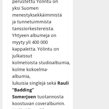
perustettu Yölintu on
yksi Suomen
menestyksekkäimmistä
ja tunnetuimmista
tanssiorkestereista.
Yhtyeen albumeja on
myyty yli 400 000
kappaletta. Yölintu on
julkaissut
kolmetoista studioalbumia,
kolme kokoelma-
albumia,
lukuisia singlejä sekä
Rauli
”Badding”
Somerjoen
tuotannosta
koostuvan coveralbumin.