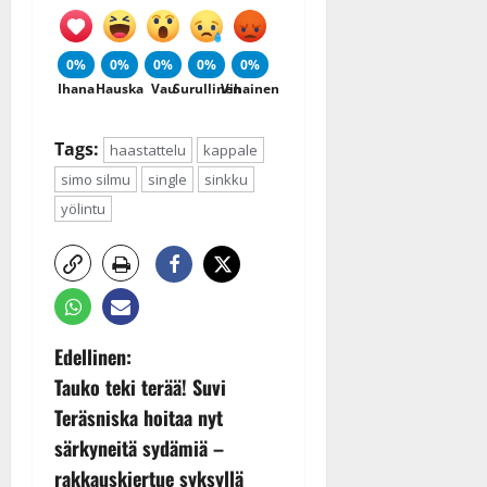
0%
0%
0%
0%
0%
Ihana
Hauska
Vau
Surullinen
Vihainen
Tags:
haastattelu
kappale
simo silmu
single
sinkku
yölintu
P
Edellinen:
Tauko teki terää! Suvi
o
Teräsniska hoitaa nyt
s
särkyneitä sydämiä –
rakkauskiertue syksyllä