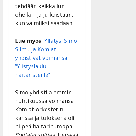
|
tehdään keikkailun
Päivitetty:
ohella – ja julkaistaan,
kun valmiiksi saadaan.”
Lue myös:
Yllätys! Simo
Silmu ja Komiat
yhdistivät voimansa:
”Ylistyslaulu
haitaristeille”
Simo yhdisti aiemmin
huhtikuussa voimansa
Komiat-orkesterin
kanssa ja tuloksena oli
hilpeä haitarihumppa
Soittajat soittaa
. Hersyvä