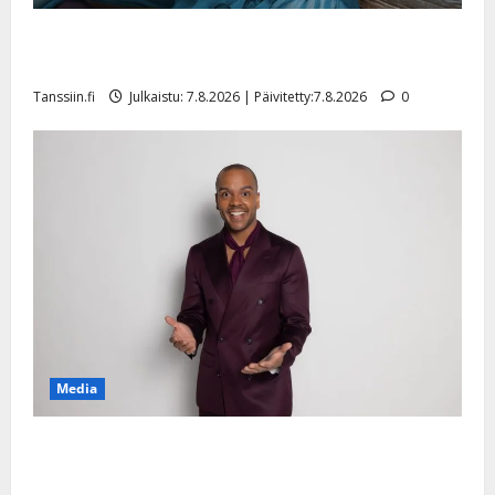
Maikilta pysäyttävä ulostulo: ”Elämä toi eteeni
sellaisen yllätyksen…”
Tanssiin.fi
Julkaistu: 7.8.2026 | Päivitetty:7.8.2026
0
Media
Tanssii tähtien kanssa -julkkikset julki: Anna Hanski
liitää tv-parketilla