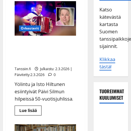
Katso
kätevästä
kartasta
Orkesterit
Suomen
tanssipaikkoj
Simo Silmu veteli
sijainnit.
haitariheviä Päivi-
vaimonsa, 50, synttäreillä
Klikkaa
tästä!
Tanssiin.fi
Julkaistu: 2.3.2026 |
Päivitetty:2.3.2026
0
Yölintu ja Isto Hiltunen
TUOREIMMAT
esiintyivät Päivi Silmun
KUULUMISET
hilpeissä 50-vuotisjuhlissa.
Lue
Lue lisää
Maikilta
lisää
aiheesta
pysäyttävä
Simo
Silmu
ulostulo:
veteli