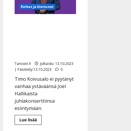
suomenhevonen
ei
Keikat ja kiertueet
hyydy”
Joel Hallikainen sivussa
konsertista – Simo Silmu
ja Arja Koriseva
juhlistavat Timo
Koivusaloa, 60
Tanssiin.fi
Julkaistu: 13.10.2023
| Päivitetty:13.10.2023
0
Timo Koivusalo ei pyytänyt
vanhaa ystäväänsä Joel
Hallikaista
juhlakonserttiinsa
esiintymään.
Lue
Lue lisää
lisää
aiheesta