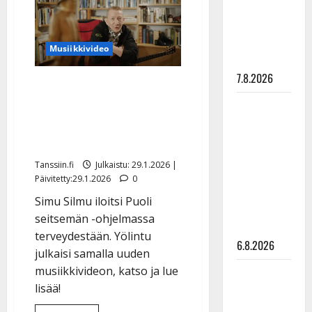
”Elämä toi
haitariheviä
Päivi-
eteeni
vaimonsa,
50,
sellaisen
synttäreillä
Musiikkivideo
yllätyksen…”
7.8.2026
Simo Silmu pääsi eroon
uniapneasta – avautui
Tanssii
Ylellä hurjasta
tähtien
kanssa -
leikkauksestaan
julkkikset
Tanssiin.fi
Julkaistu: 29.1.2026 |
julki: Anna
Päivitetty:29.1.2026
0
Hanski
Simu Silmu iloitsi Puoli
liitää tv-
seitsemän -ohjelmassa
parketilla
terveydestään. Yölintu
6.8.2026
julkaisi samalla uuden
musiikkivideon, katso ja lue
Sopiiko
lisää!
Edith Piaf
tanssilavalle?