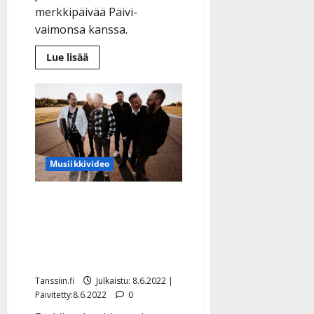
merkkipäivää Päivi-
vaimonsa kanssa.
Lue
Lue lisää
lisää
aiheesta
Simo
Silmu
juhlii:
jo
viisi
vuotta
selvinpäin
Musiikkivideo
Uusi orkesteri
tanssilavoille – itse Simo
Silmu haitaroi Suurimaan
kesäsinkulla
Tanssiin.fi
Julkaistu: 8.6.2022 |
Päivitetty:8.6.2022
0