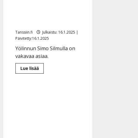
pystyssä: ”Emme kerää
tai kerjää rakkautta tai
rahaa”
Tanssiin.fi
Julkaistu: 16.1.2025 |
Päivitetty:16.1.2025
Yölinnun Simo Silmulla on
vakavaa asiaa.
Lue
Lue lisää
lisää
aiheesta
Simo
Silmu
sormi
pystyssä:
”Emme
kerää
tai
kerjää
rakkautta
tai
rahaa”