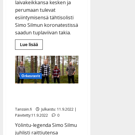
laivakeikkansa kesken ja
perumaan tulevat
esiintymisensä tähtisolisti
Simo Silmun koronatestissä
saadun tuplaviivan takia.
Lue
Lue lisää
lisää
aiheesta
Simo
Silmu
sairastui
koronaan
–
Orkesterit
pärski
tikku
nenässä,
Simo Silmu juhlii: jo viisi
Yölinnun
keikat
vuotta selvinpäin
nurin
Tanssiin.fi
Julkaistu: 11.9.2022 |
Päivitetty:11.9.2022
0
Yölintu-legenda Simo Silmu
juhlisti raittiutensa