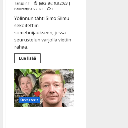
Tanssiin.fi
Julkaistu: 9.8.2023 |
Päivitetty:9.8.2023
0
Yölinnun tähti Simo Silmu
sekoitettiin
somehuijaukseen, jossa
seurustelun varjolla vietiin
rahaa.
Lue
Lue lisää
lisää
aiheesta
Poliisi
tutkii
–
Simo
Silmun
nimissä
huijattiin
huomattava
Orkesterit
summa
rahaa
Simo Silmu juhlii Päivinsä
kanssa hääpäivää: