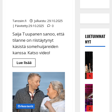
Saija Tuupanen: ”Alkaa
mennä hermot”
Tanssiin.fi
Julkaistu: 29.10.2025
| Päivitetty:29.10.2025
0
Saija Tuupanen sanoo, että
LUETUIMMAT
tilanne on riistäytynyt
NYT
käsistä somehuijareiden
kanssa. Katso video!
Musiikkiv
H
Lue
Lue lisää
u
lisää
aiheesta
i
Saija
k
1
Tuupanen:
”Alkaa
e
mennä
a
Keikat ja 
hermot”
I
t
k
h
ä
y
Orkesterit
v
v
2