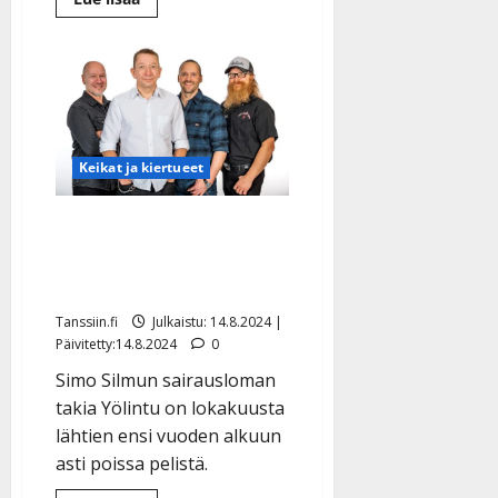
lisää
aiheesta
Katri
Helena
pieksi
Tomminsa
tuloissa
–
Souvarit-
Lassen
Keikat ja kiertueet
ansiot
nousivat
huimasti
Simo Silmu joutuu
leikkaukseen – Yölintu
pitkälle tauolle
Tanssiin.fi
Julkaistu: 14.8.2024 |
Päivitetty:14.8.2024
0
Simo Silmun sairausloman
takia Yölintu on lokakuusta
lähtien ensi vuoden alkuun
asti poissa pelistä.