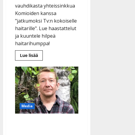
vauhdikasta yhteissinkkua
Komioiden kanssa
"jatkumoksi Tv:n kokoiselle
haitarille". Lue haastattelut
ja kuuntele hilpeä
haitarihumppa!
Lue
Lue lisää
lisää
aiheesta
Yllätys!
Simo
Silmu
ja
Komiat
yhdistivät
voimansa:
”Ylistyslaulu
haitaristeille”
Media
Riipaiseva tilitys: Simo
Silmu ryyppäsi 5 vuotta