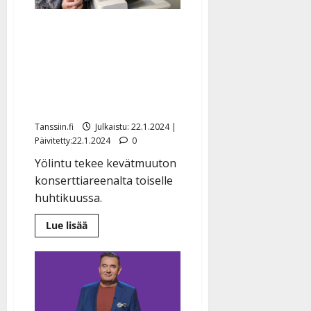
Simo Silmu Yölinnun
odotetusta
konserttikiertueesta:
”Iskelmän
suomenhevonen ei hyydy”
Tanssiin.fi
Julkaistu: 22.1.2024 |
Päivitetty:22.1.2024
0
Yölintu tekee kevätmuuton
konserttiareenalta toiselle
huhtikuussa.
Lue
Lue lisää
lisää
aiheesta
Simo
Silmu
Yölinnun
odotetusta
konserttikiertueesta:
”Iskelmän