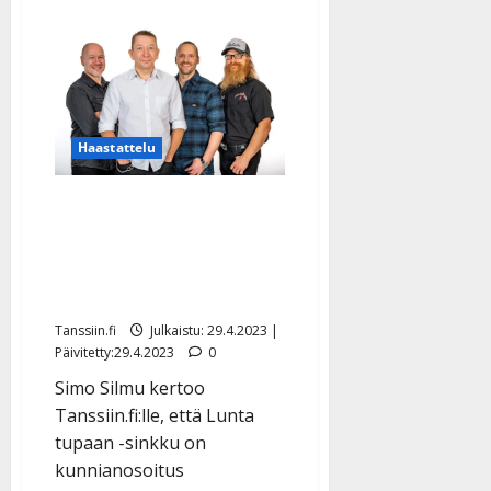
Haastattelu
Simo Silmu virnistää
Yölinnun uutuudesta:
”Epätoivoisesti koetimme
nuorentaa imagoamme…”
Tanssiin.fi
Julkaistu: 29.4.2023 |
Päivitetty:29.4.2023
0
Simo Silmu kertoo
Tanssiin.fi:lle, että Lunta
tupaan -sinkku on
kunnianosoitus