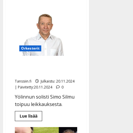
Orkesterit
Simo Silmu leikattiin –
iso sairaalaoperaatio
Tanssiin.fi
Julkaistu: 20.11.2024
| Päivitetty:20.11.2024
0
Yölinnun solisti Simo Silmu
toipuu leikkauksesta.
Lue
Lue lisää
lisää
aiheesta
Simo
Silmu