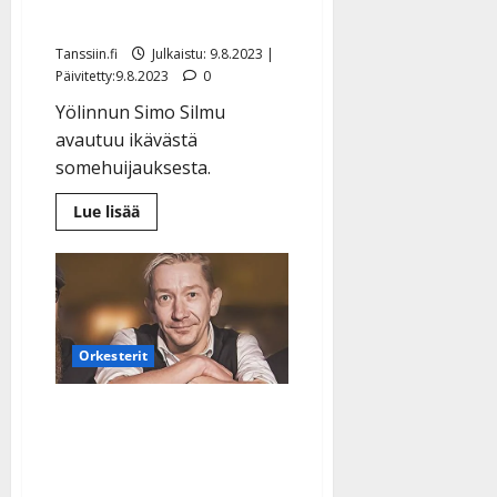
”Pistää vihaksi”
Tanssiin.fi
Julkaistu: 9.8.2023 |
Päivitetty:9.8.2023
0
Yölinnun Simo Silmu
avautuu ikävästä
somehuijauksesta.
Lue
Lue lisää
lisää
aiheesta
Simo
Silmu
poliisin
tutkimasta
härskistä
romanssirikoksesta:
”Pistää
Orkesterit
vihaksi”
Poliisi tutkii – Simo
Silmun nimissä huijattiin
huomattava summa rahaa