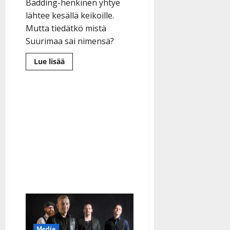
Badding-henkinen yhtye
lähtee kesällä keikoille.
Mutta tiedätkö mistä
Suurimaa sai nimensä?
Lue
Lue lisää
lisää
aiheesta
Uusi
orkesteri
tanssilavoille
–
itse
Simo
Silmu
haitaroi
Suurimaan
kesäsinkulla
Media