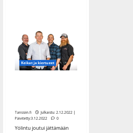
on
yhä
koukussa
tupakkaan
Keikat ja kiertueet
Simo Silmu sairastui
koronaan – pärski tikku
nenässä, Yölinnun keikat
nurin
Tanssiin.fi
Julkaistu: 2.12.2022 |
Päivitetty:3.12.2022
0
Yölintu joutui jättämään