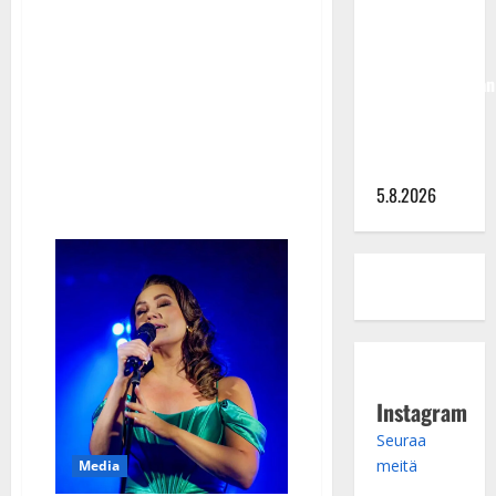
Hallikainen,
Hoikka
50,
takoi
kovat
liikuttuu
tulot
–
lapsenlapsistaan
Katri
Helena
– uusi laulu
pieksi
koskettaa
Tommi
Liimataisen
syvältä
5.8.2026
Instagram
Seuraa
meitä
Media