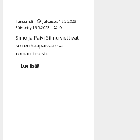
kiehuvat halitellen
paljussa – kuva
Tanssiin.fi
Julkaistu: 19.5.2023 |
Päivitetty:19.5.2023
0
Simo ja Päivi Silmu viettivät
sokerihääpäiväänsä
romanttisesti.
Lue
Lue lisää
lisää
aiheesta
Simo
Silmu
juhlii
Päivinsä
kanssa
hääpäivää:
kiehuvat
halitellen
paljussa
–
kuva