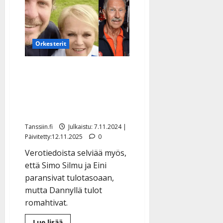
leikattiin
–
iso
sairaalaoperaatio
Orkesterit
Katri Helena pieksi
Tomminsa tuloissa –
Souvarit-Lassen ansiot
nousivat huimasti
Tanssiin.fi
Julkaistu: 7.11.2024 |
Päivitetty:12.11.2025
0
Verotiedoista selviää myös,
että Simo Silmu ja Eini
paransivat tulotasoaan,
mutta Dannyllä tulot
romahtivat.
Lue
Lue lisää