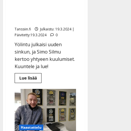
kiireistä keikkakesää ja
iloitsee juhlakiertueesta:
”Suoraa housua jalkaan”
Tanssiin.fi
Julkaistu: 19.3.2024 |
Päivitetty:19.3.2024
0
Yölintu julkaisi uuden
sinkun, ja Simo Silmu
kertoo yhtyeen kuulumiset.
Kuuntele ja lue!
Lue
Lue lisää
lisää
aiheesta
Simo
Silmu
odottaa
kiireistä
keikkakesää
ja
iloitsee
juhlakiertueesta:
”Suoraa
housua
Haastattelu
jalkaan”