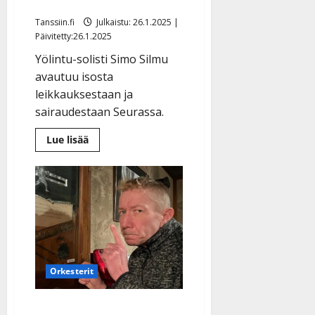
säilyy ennallaan
y
l
Tanssiin.fi
Julkaistu: 26.1.2025 |
Päivitetty:26.1.2025
l
e
Yölintu-solisti Simo Silmu
i
avautuu isosta
s
leikkauksestaan ja
o
sairaudestaan Seurassa.
k
i
Lue
Lue lisää
i
lisää
aiheesta
t
Simo
o
Silmun
alaleuka
s
irrotettiin
–
Tanssiin.fi
lauluääni
säilyy
ennallaan
Julkaistu:
27.4.2025
|
Orkesterit
Päivitetty:
Simo Silmu sormi