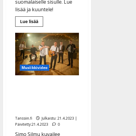
suomalaiselle sisulle. Lue
lisää ja kuuntele!
Lue
Lue lisää
lisää
aiheesta
Simo
Silmu
virnistää
Yölinnun
uutuudesta:
”Epätoivoisesti
koetimme
nuorentaa
imagoamme…”
Musiikkivideo
Yllätys! Simo Silmu ja
Komiat yhdistivät
voimansa: ”Ylistyslaulu
haitaristeille”
Tanssiin.fi
Julkaistu: 21.4.2023 |
Päivitetty:21.4.2023
0
Simo Silmu kuvailee