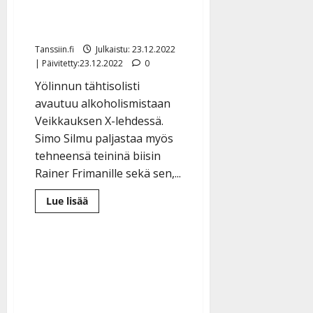
putkeen – on yhä
koukussa tupakkaan
Tanssiin.fi
Julkaistu: 23.12.2022
| Päivitetty:23.12.2022
0
Yölinnun tähtisolisti
avautuu alkoholismistaan
Veikkauksen X-lehdessä.
Simo Silmu paljastaa myös
tehneensä teininä biisin
Rainer Frimanille sekä sen,...
Lue
Lue lisää
lisää
aiheesta
Riipaiseva
tilitys:
Simo
Silmu
ryyppäsi
5
vuotta
putkeen
–