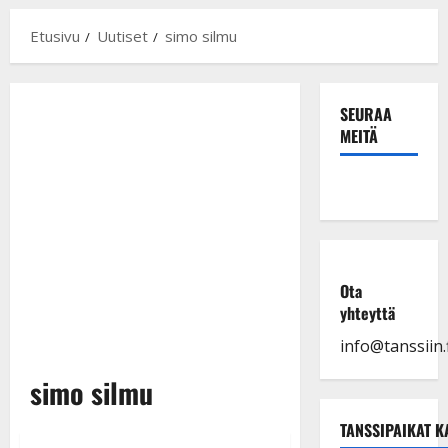
Etusivu
Uutiset
simo silmu
SEURAA
MEITÄ
Ota
yhteyttä
info@tanssiin.f
simo silmu
TANSSIPAIKAT K