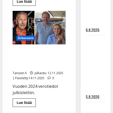
Lue
Lue lisää
Pirttijoki
lisää
aiheesta
näyttää
Simo
Silmu
mallia –
pääsi
eroon
video
uniapneasta
–
6.8.2026
avautui
Ylellä
Orkesterit
Leif
hurjasta
leikkauksestaan
Lindeman
Lasse Hoikka takoi kovat
levytti:
tulot – Katri Helena
”Kuvaa
pieksi Tommi Liimataisen
osuvasti
uraani
Tanssiin.fi
Julkaistu: 12.11.2025
pikkupojasta
| Päivitetty:14.11.2025
0
näihin
Vuoden 2024 verotiedot
päiviin”
julkistettiin.
5.8.2026
Lue
Lue lisää
lisää
Jukka
aiheesta
Lasse