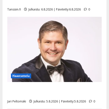
l
mallia – video
e
Tanssiin.fi
Julkaistu: 6.8.2026 | Päivitetty:6.8.2026
0
i
s
o
k
i
i
t
o
s
Tanssiin.fi
Julkaistu:
27.4.2025
Haastattelu
|
Päivitetty:
Leif Lindeman levytti: ”Kuvaa osuvasti uraani
pikkupojasta näihin päiviin”
Jari Peltomäki
Julkaistu: 5.8.2026 | Päivitetty:5.8.2026
0