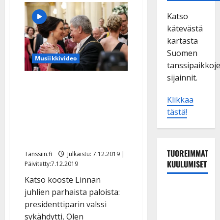
Katso
kätevästä
kartasta
Suomen
Musiikkivideo
tanssipaikkoj
sijainnit.
VIDEOT JA KUVAT: Sauli ja
Jenni tanssivat Taipaleen
Klikkaa
tahtiin, Kari Tapio soi
tästä!
jatkoilla ja 100-vuotias
veteraani juhli
TUOREIMMAT
Tanssiin.fi
Julkaistu: 7.12.2019 |
KUULUMISET
Päivitetty:7.12.2019
Katso kooste Linnan
Tanssii
juhlien parhaista paloista:
tähtien
presidenttiparin valssi
kanssa -
sykähdytti, Olen