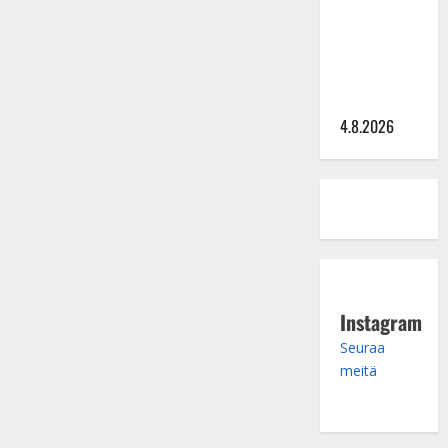
Saija
Tuupanen ei
toivu –
lääkäri:
”Vaakatasoon”
4.8.2026
Instagram
Seuraa
meitä