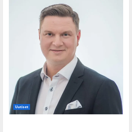
Uutiset
Jukka Hallikainen, 50, liikuttuu lapsenlapsistaan –
uusi laulu koskettaa syvältä