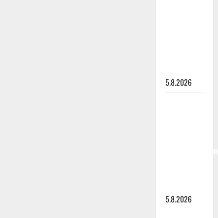
”Kuvaa
osuvasti
uraani
pikkupojasta
näihin
päiviin”
5.8.2026
Jukka
Hallikainen,
50,
liikuttuu
lapsenlapsistaan
– uusi laulu
koskettaa
syvältä
5.8.2026