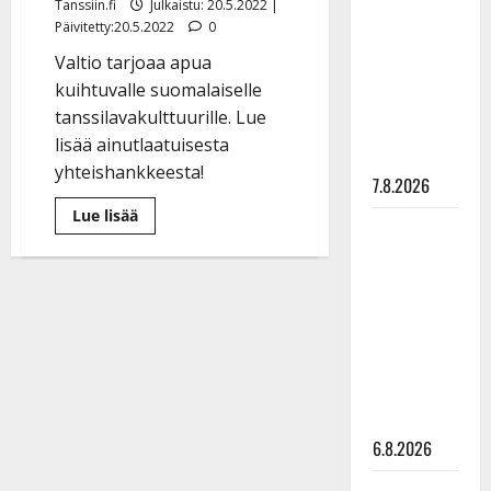
Tanssiin.fi
Julkaistu: 20.5.2022 |
pysäyttävä
Päivitetty:20.5.2022
0
ulostulo:
Valtio tarjoaa apua
”Elämä toi
kuihtuvalle suomalaiselle
eteeni
tanssilavakulttuurille. Lue
sellaisen
lisää ainutlaatuisesta
yllätyksen…”
yhteishankkeesta!
7.8.2026
Lue
Lue lisää
Tanssii
lisää
aiheesta
tähtien
Oho!
Ministeriö
kanssa -
tukee
nyt
julkkikset
tanssilavoja
julki: Anna
–
pilotissa
Hanski
mukana
6
liitää tv-
suosittua
tanssipaikkaa
parketilla
6.8.2026