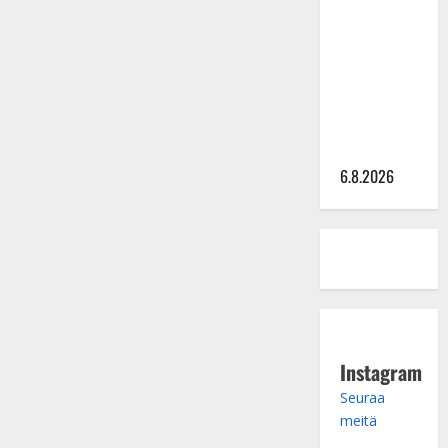
Sopiiko
Edith Piaf
tanssilavalle?
Pirttijoki
näyttää
mallia –
video
6.8.2026
Instagram
Seuraa
meitä