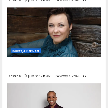
Tanssiin.fi
Julkaistu: 7.8.2026 | Päivitetty:7.8.2026
0
y
l
l
e
i
s
o
k
i
i
Keikat ja kiertueet
t
o
Maikilta pysäyttävä ulostulo: ”Elämä toi eteeni
s
sellaisen yllätyksen…”
Tanssiin.fi
Tanssiin.fi
Julkaistu: 7.8.2026 | Päivitetty:7.8.2026
0
Julkaistu:
27.4.2025
|
Päivitetty: