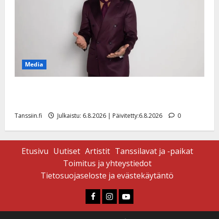
Media
Tanssii tähtien kanssa -julkkikset julki: Anna Hanski
liitää tv-parketilla
Tanssiin.fi
Julkaistu: 6.8.2026 | Päivitetty:6.8.2026
0
Etusivu
Uutiset
Artistit
Tanssilavat ja -paikat
Toimitus ja yhteystiedot
Tietosuojaseloste ja evästekäytäntö
Faceboook
Instagram
Youtube