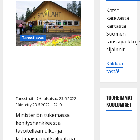
Katso
kätevästä
kartasta
Suomen
Tanssilavat
tanssipaikkoj
sijainnit.
Valtion tuki tanssilavoille
laajenee – Syvälahti
Klikkaa
kutsuu kaikki lavat
tästä!
mukaan kehittämään
toimintaa
TUOREIMMAT
Tanssiin.fi
Julkaistu: 23.6.2022 |
KUULUMISET
Päivitetty:23.6.2022
0
Ministeriön tukemassa
Matti
kehityshankkeessa
Ruohonen
tavoitellaan ulko- ja
viettää taas
kotimaisia matkailijoita ja