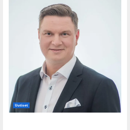
Uutiset
Jukka Hallikainen, 50, liikuttuu lapsenlapsistaan –
uusi laulu koskettaa syvältä