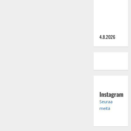
Saija
Tuupanen ei
toivu –
lääkäri:
”Vaakatasoon”
4.8.2026
Instagram
Seuraa
meitä