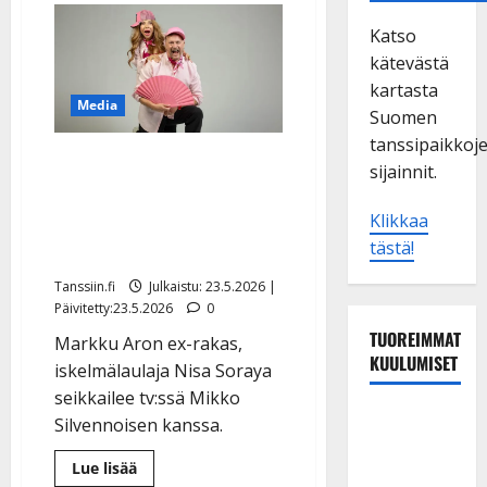
Katso
kätevästä
kartasta
Media
Suomen
tanssipaikkoj
Nisa Soraya, 69, kisaa
sijainnit.
Amazing Racessa – viisu-
Mikko nauraa:
Klikkaa
tästä!
”Persoonana mahdoton”
Tanssiin.fi
Julkaistu: 23.5.2026 |
Päivitetty:23.5.2026
0
TUOREIMMAT
Markku Aron ex-rakas,
KUULUMISET
iskelmälaulaja Nisa Soraya
seikkailee tv:ssä Mikko
Tanssii
Silvennoisen kanssa.
tähtien
Lue
Lue lisää
kanssa -
lisää