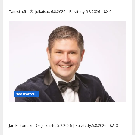
l
mallia – video
e
Tanssiin.fi
Julkaistu: 6.8.2026 | Päivitetty:6.8.2026
0
i
s
o
k
i
i
t
o
s
Tanssiin.fi
Julkaistu:
27.4.2025
Haastattelu
|
Päivitetty:
Leif Lindeman levytti: ”Kuvaa osuvasti uraani
pikkupojasta näihin päiviin”
Jari Peltomäki
Julkaistu: 5.8.2026 | Päivitetty:5.8.2026
0