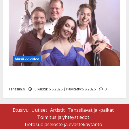
Musiikkivideo
Sopiiko Edith Piaf tanssilavalle? Pirttijoki näyttää
mallia – video
Tanssiin.fi
Julkaistu: 6.8.2026 | Päivitetty:6.8.2026
0
Etusivu
Uutiset
Artistit
Tanssilavat ja -paikat
Toimitus ja yhteystiedot
Tietosuojaseloste ja evästekäytäntö