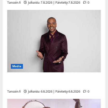
Tanssiin.fi
Julkaistu: 7.8.2026 | Päivitetty:7.8.2026
0
n
y
l
l
e
i
s
o
k
i
i
t
Media
o
s
Tanssii tähtien kanssa -julkkikset julki: Anna Hanski
Tanssiin.fi
liitää tv-parketilla
Julkaistu:
Tanssiin.fi
Julkaistu: 6.8.2026 | Päivitetty:6.8.2026
0
27.4.2025
|
Päivitetty: