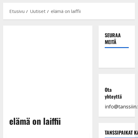
Etusivu
Uutiset
elämä on laiffii
SEURAA
MEITÄ
Ota
yhteyttä
info@tanssiin.f
elämä on laiffii
TANSSIPAIKAT K