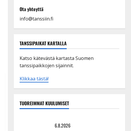
Ota yhteyttä
info@tanssiin.fi
TANSSIPAIKAT KARTALLA
Katso kätevästä kartasta Suomen
tanssipaikkojen sijainnit.
Klikkaa tästä!
TUOREIMMAT KUULUMISET
Tanssii tähtien kanssa -julkkikset julki: Anna Hanski
liitää tv-parketilla
6.8.2026