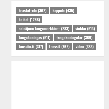
Päivitetty:27.4.2025
haastattelu
(362)
kappale
(435)
keikat
(1268)
seinäjoen tangomarkkinat
(283)
sinkku
(514)
tangokuningas
(511)
tangokuningatar
(369)
tanssiin.fi
(317)
tanssit
(762)
video
(383)