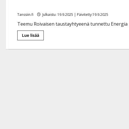
konserttisalikiertueille
Tanssiin.fi
Julkaistu: 19.9.2025 | Päivitetty:19.9.2025
Teemu Roivaisen taustayhtyeenä tunnettu Energia sa
Lue
Lue lisää
lisää
aiheesta
Energia
julkaisi
juurevan
sinkun
ja
lähtee
konserttisalikiertueille