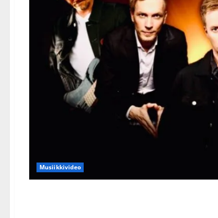
Musiikkivideo
Energia julkaisi juurevan 