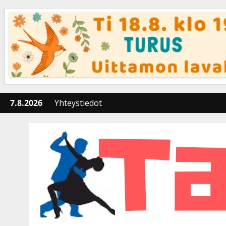
Skip
to
content
7.8.2026
Yhteystiedot