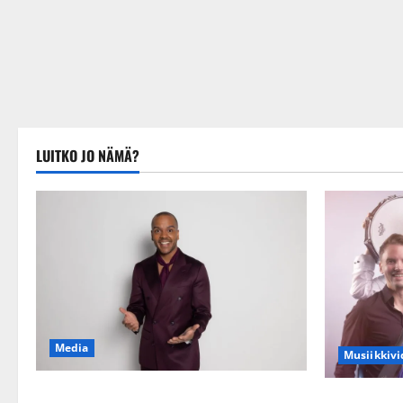
LUITKO JO NÄMÄ?
Media
Musiikkivi
Tanssii tähtien kanssa -julkkikset julki:
Sopiiko Edit