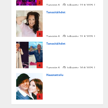
2
Tanssiin.fi
Julkaistu: 22.8.2025 |
Päivitetty:22.8.2025
Tanssitähdet
Heidi Pakarisen ja Mika
Pohjosen tytär kilpailee
missikisoissa
3
Tanssiin.fi
Julkaistu: 21.8.2025 |
Päivitetty:22.8.2025
Tanssitähdet
Tämä Ile Vainion runo Katri
Helenasta paisui hitiksi: ”Voi
tule Katri…”
4
Tanssiin.fi
Julkaistu: 20.8.2025 |
Päivitetty:22.8.2025
Haastattelu
Huikea rakkaustarina!
Dimitri Keiski ja Katja
juhlivat pian tinahäitään –
5
Dannylle iso kiitos
Tanssiin.fi
Julkaistu: 27.4.2025 |