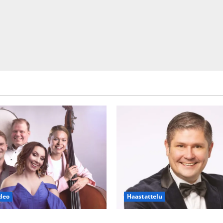
deo
Haastattelu
h Piaf tanssilavalle?
Leif Lindeman levytti: ”Kuvaa