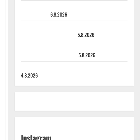
Sopiiko Edith Piaf tanssilavalle? Pirttijoki näyttää
mallia – video
6.8.2026
Leif Lindeman levytti: ”Kuvaa osuvasti uraani
pikkupojasta näihin päiviin”
5.8.2026
Jukka Hallikainen, 50, liikuttuu lapsenlapsistaan –
uusi laulu koskettaa syvältä
5.8.2026
Saija Tuupanen ei toivu – lääkäri: ”Vaakatasoon”
4.8.2026
Instagram