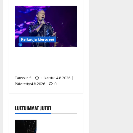
Keikat ja kiertueet
Ilari Hämäläisen
tangomatkan hinta: 10 000
eurolla keikkoja sivu suun
Tanssiin.fi
Julkaistu: 4.8.2026 |
Päivitetty:4.8.2026
0
LUETUIMMAT JUTUT
Huikeat
hyvästit!