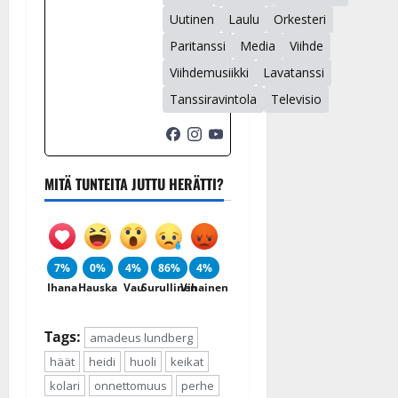
Uutinen
Laulu
Orkesteri
Paritanssi
Media
Viihde
Viihdemusiikki
Lavatanssi
Tanssiravintola
Televisio
MITÄ TUNTEITA JUTTU HERÄTTI?
7%
0%
4%
86%
4%
Ihana
Hauska
Vau
Surullinen
Vihainen
Tags:
amadeus lundberg
häät
heidi
huoli
keikat
kolari
onnettomuus
perhe