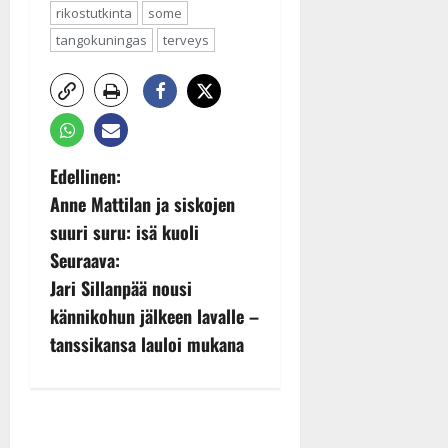
rikostutkinta
some
tangokuningas
terveys
P
Edellinen:
Anne Mattilan ja siskojen
o
suuri suru: isä kuoli
s
Seuraava:
Jari Sillanpää nousi
t
kännikohun jälkeen lavalle –
n
tanssikansa lauloi mukana
a
v