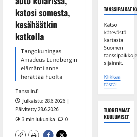
auto kolarissa,
TANSSIPAIKAT K
katosi somesta,
kesähäätkin
Katso
kätevästä
katkolla
kartasta
Suomen
Tangokuningas
tanssipaikkoj
Amadeus Lundbergin
sijainnit.
elämäntilanne
herättää huolta.
Klikkaa
tästä!
Tanssiin.fi
Julkaistu: 28.6.2026 |
Päivitetty:28.6.2026
TUOREIMMAT
KUULUMISET
3 min lukuaika
0
Tanssii