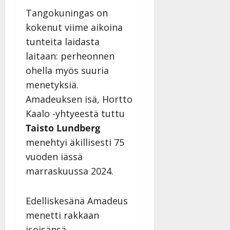
Tangokuningas on
kokenut viime aikoina
tunteita laidasta
laitaan: perheonnen
ohella myös suuria
menetyksiä.
Amadeuksen isä, Hortto
Kaalo -yhtyeestä tuttu
Taisto Lundberg
menehtyi äkillisesti 75
vuoden iässä
marraskuussa 2024.
Edelliskesänä Amadeus
menetti rakkaan
isoisänsä,