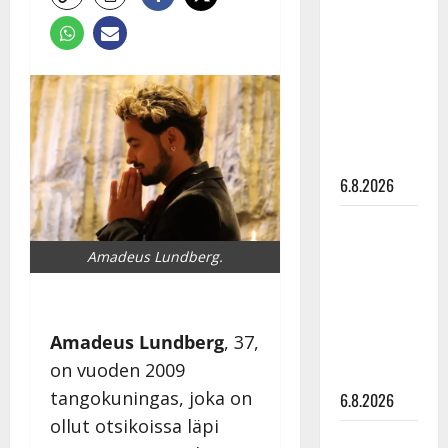
tähtien
kanssa -
julkkikset
julki: Anna
Hanski
liitää tv-
parketilla
6.8.2026
Sopiiko
Edith Piaf
Amadeus Lundberg.
tanssilavalle?
Pirttijoki
näyttää
Amadeus Lundberg
, 37,
mallia –
on vuoden 2009
video
tangokuningas, joka on
6.8.2026
ollut otsikoissa läpi
Leif