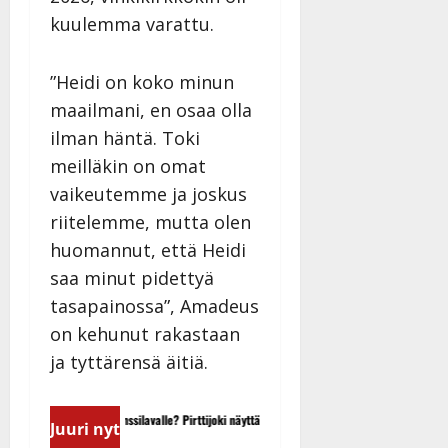
kuulemma varattu.
”Heidi on koko minun
maailmani, en osaa olla
ilman häntä. Toki
meilläkin on omat
vaikeutemme ja joskus
riitelemme, mutta olen
huomannut, että Heidi
saa minut pidettyä
tasapainossa”, Amadeus
on kehunut rakastaan
ja tyttärensä äitiä.
h Piaf tanssilavalle? Pirttijoki näyttää
Leif Lindeman levytti: ”Kuvaa osuv
Juuri nyt
eo
pikkupojasta näihin päiviin”