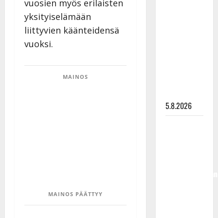
vuosien myös erilaisten
Lindeman
yksityiselämään
levytti:
liittyvien käänteidensä
”Kuvaa
vuoksi.
osuvasti
uraani
pikkupojasta
MAINOS
näihin
päiviin”
5.8.2026
Jukka
Hallikainen,
50,
liikuttuu
lapsenlapsistaan
– uusi laulu
MAINOS PÄÄTTYY
koskettaa
syvältä