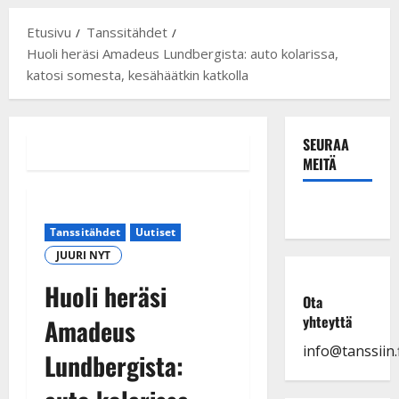
Etusivu
Tanssitähdet
Huoli heräsi Amadeus Lundbergista: auto kolarissa,
katosi somesta, kesähäätkin katkolla
SEURAA
MEITÄ
Tanssitähdet
Uutiset
JUURI NYT
Huoli heräsi
Ota
yhteyttä
Amadeus
info@tanssiin.f
Lundbergista: