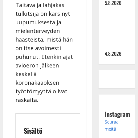
5.8.2026
Taitava ja lahjakas
tulkitsija on kärsinyt
Saija
uupumuksesta ja
Tuupanen ei
toivu –
mielenterveyden
lääkäri:
haasteista, mistä hän
”Vaakatasoon”
on itse avoimesti
4.8.2026
puhunut. Etenkin ajat
avioeron jälkeen
keskellä
koronakaaoksen
työttömyyttä olivat
raskaita.
Instagram
Seuraa
Sisältö
meitä