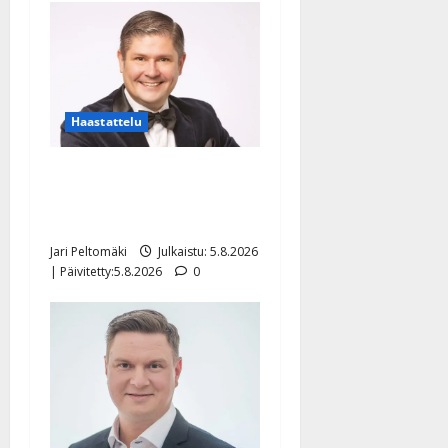
Haastattelu
Leif Lindeman levytti:
”Kuvaa osuvasti uraani
pikkupojasta näihin päiviin”
Jari Peltomäki
Julkaistu: 5.8.2026
| Päivitetty:5.8.2026
0