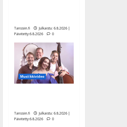
Tanssii tähtien kanssa -
julkkikset julki: Anna
Hanski liitää tv-parketilla
Tanssiin.fi
Julkaistu: 6.8.2026 |
Päivitetty:6.8.2026
0
Musiikkivideo
Sopiiko Edith Piaf
tanssilavalle? Pirttijoki
näyttää mallia – video
Tanssiin.fi
Julkaistu: 6.8.2026 |
Päivitetty:6.8.2026
0