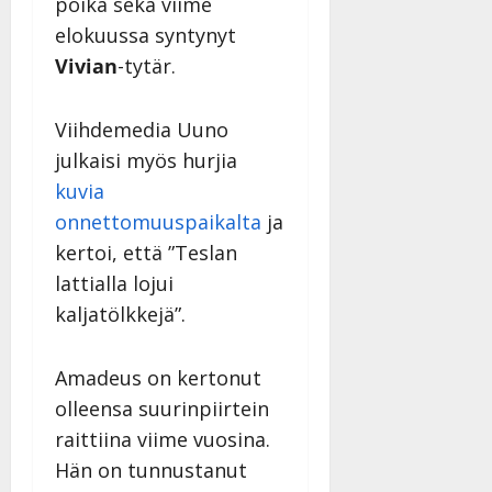
poika sekä viime
y
l
elokuussa syntynyt
l
Vivian
-tytär.
e
i
Viihdemedia Uuno
s
o
julkaisi myös hurjia
k
kuvia
i
onnettomuuspaikalta
ja
i
t
kertoi, että ”Teslan
o
lattialla lojui
s
kaljatölkkejä”.
Tanssiin.fi
Julkaistu:
Amadeus on kertonut
27.4.2025
olleensa suurinpiirtein
|
raittiina viime vuosina.
Päivitetty:
Hän on tunnustanut