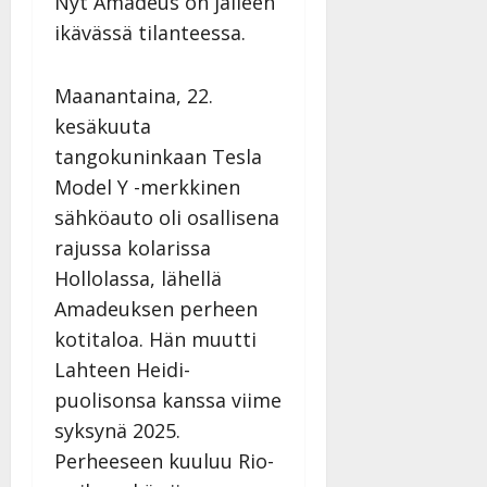
Nyt Amadeus on jälleen
v
Julkaistu:
p
Päivitetty:
K
22.8.2025
i
ikävässä tilanteessa.
i
a
|
d
a
t
Päivitetty:
e
n
r
Maanantaina, 22.
o
t
i
k
kesäkuuta
i
…
o
tangokuninkaan Tesla
n
”
o
a
Model Y -merkkinen
s
Tanssiin.fi
h
sähköauto oli osallisena
t
ä
Julkaistu:
e
rajussa kolarissa
i
20.8.2025
Tanssiin.fi
Hollolassa, lähellä
t
|
Päivitetty:
ä
Amadeuksen perheen
Julkaistu:
ä
kotitaloa. Hän muutti
17.8.2025
n
|
Lahteen Heidi-
–
Päivitetty:
puolisonsa kanssa viime
D
a
syksynä 2025.
n
Perheeseen kuuluu Rio-
n