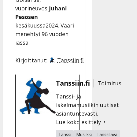
vuorineuvos
Juhani
Pesosen
kesäkuussa2024. Vaari
menehtyi 96 vuoden
iässä.
Kirjoittanut:
Tanssiin.fi
Tanssiin.fi
Toimitus
Tanssi- ja
iskelmämusiikin uutiset
asiantuntevasti.
Lue koko esittely
Tanssi
Musiikki
Tanssilava