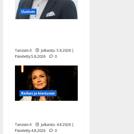
Uutiset
Jukka Hallikainen, 50,
liikuttuu lapsenlapsistaan –
uusi laulu koskettaa syvältä
Tanssiin.fi
Julkaistu: 5.8.2026 |
Päivitetty:5.8.2026
0
Keikat ja kiertueet
Saija Tuupanen ei toivu –
lääkäri: ”Vaakatasoon”
Tanssiin.fi
Julkaistu: 4.8.2026 |
Päivitetty:4.8.2026
0