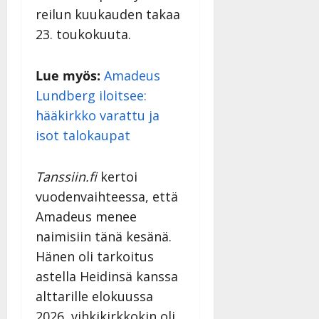
reilun kuukauden takaa
23. toukokuuta.
Lue myös:
Amadeus
Lundberg iloitsee:
hääkirkko varattu ja
isot talokaupat
Tanssiin.fi
kertoi
vuodenvaihteessa, että
Amadeus menee
naimisiin tänä kesänä.
Hänen oli tarkoitus
astella Heidinsä kanssa
alttarille elokuussa
2026, vihkikirkkokin oli