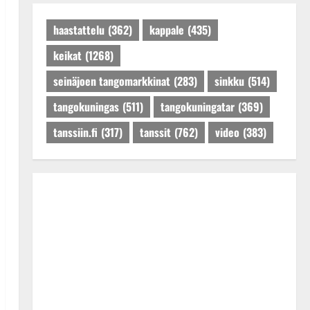
Päivitetty:27.4.2025
haastattelu
(362)
kappale
(435)
keikat
(1268)
seinäjoen tangomarkkinat
(283)
sinkku
(514)
tangokuningas
(511)
tangokuningatar
(369)
tanssiin.fi
(317)
tanssit
(762)
video
(383)