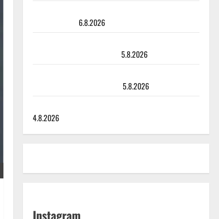
Sopiiko Edith Piaf tanssilavalle? Pirttijoki näyttää
mallia – video
6.8.2026
Leif Lindeman levytti: ”Kuvaa osuvasti uraani
pikkupojasta näihin päiviin”
5.8.2026
Jukka Hallikainen, 50, liikuttuu lapsenlapsistaan –
uusi laulu koskettaa syvältä
5.8.2026
Saija Tuupanen ei toivu – lääkäri: ”Vaakatasoon”
4.8.2026
Instagram