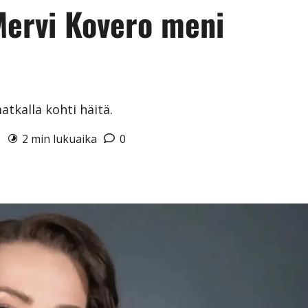
ervi Kovero meni
tkalla kohti häitä.
6
2 min lukuaika
0