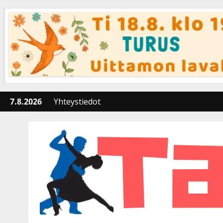
Skip
to
content
7.8.2026
Yhteystiedot