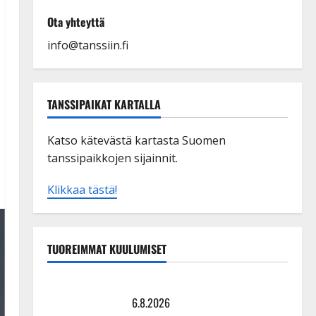
Ota yhteyttä
info@tanssiin.fi
TANSSIPAIKAT KARTALLA
Katso kätevästä kartasta Suomen
tanssipaikkojen sijainnit.
Klikkaa tästä!
TUOREIMMAT KUULUMISET
Tanssii tähtien kanssa -julkkikset julki: Anna Hanski
liitää tv-parketilla
6.8.2026