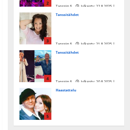
2
Tanssiin.fi
Julkaistu: 22.8.2025 |
Päivitetty:22.8.2025
Tanssitähdet
Heidi Pakarisen ja Mika
Pohjosen tytär kilpailee
missikisoissa
3
Tanssiin.fi
Julkaistu: 21.8.2025 |
Päivitetty:22.8.2025
Tanssitähdet
Tämä Ile Vainion runo Katri
Helenasta paisui hitiksi: ”Voi
tule Katri…”
4
Tanssiin.fi
Julkaistu: 20.8.2025 |
Päivitetty:22.8.2025
Haastattelu
Huikea rakkaustarina!
Dimitri Keiski ja Katja
juhlivat pian tinahäitään –
5
Dannylle iso kiitos
Tanssiin.fi
Julkaistu: 27.4.2025 |