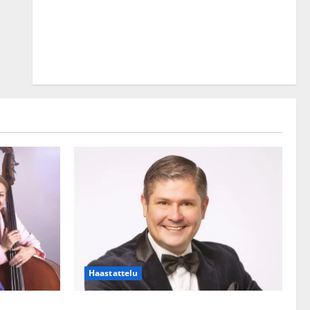
Haastattelu
lle?
Leif Lindeman levytti: ”Kuvaa osuvasti