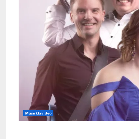
Musiikkivideo
Tangofinalisti Jonna Pirtti