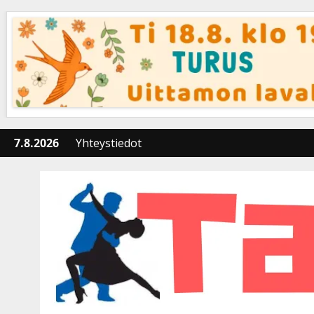
Skip
to
content
7.8.2026
Yhteystiedot