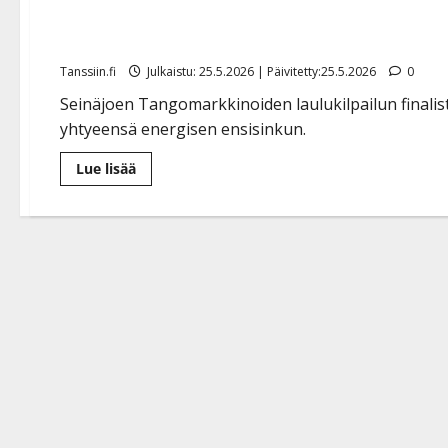
“Sen pitää kutsua, sen pit
Tanssiin.fi
Julkaistu: 25.5.2026 | Päivitetty:25.5.2026
0
Seinäjoen Tangomarkkinoiden laulukilpailun finalisti 
yhtyeensä energisen ensisinkun.
Lue
Lue lisää
lisää
aiheesta
Tangofinalisti
Jonna
Pirttijoki
levytti
debyyttisinglen:
“Sen
pitää
kutsua,
sen
pitää
tuntua!”