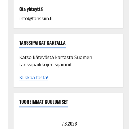
Ota yhteyttä
info@tanssiin.fi
TANSSIPAIKAT KARTALLA
Katso kätevästä kartasta Suomen
tanssipaikkojen sijainnit.
Klikkaa tästä!
TUOREIMMAT KUULUMISET
Maikilta pysäyttävä ulostulo: ”Elämä toi eteeni
sellaisen yllätyksen…”
7.8.2026