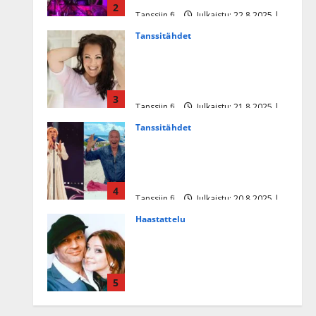
2
Tanssiin.fi
Julkaistu: 22.8.2025 |
Päivitetty:22.8.2025
Tanssitähdet
Heidi Pakarisen ja Mika
Pohjosen tytär kilpailee
missikisoissa
3
Tanssiin.fi
Julkaistu: 21.8.2025 |
Päivitetty:22.8.2025
Tanssitähdet
Tämä Ile Vainion runo Katri
Helenasta paisui hitiksi: ”Voi
tule Katri…”
4
Tanssiin.fi
Julkaistu: 20.8.2025 |
Päivitetty:22.8.2025
Haastattelu
Huikea rakkaustarina!
Dimitri Keiski ja Katja
juhlivat pian tinahäitään –
5
Dannylle iso kiitos
Tanssiin.fi
Julkaistu: 27.4.2025 |