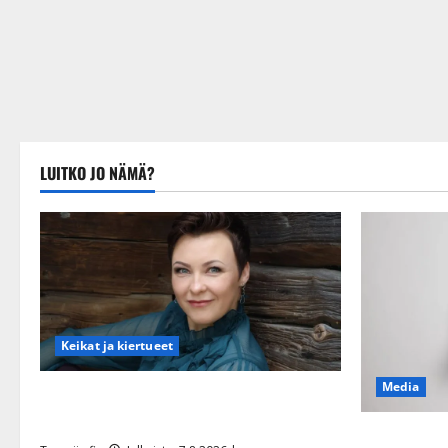
LUITKO JO NÄMÄ?
Keikat ja kiertueet
Media
Maikilta pysäyttävä ulostulo: ”Elämä toi
eteeni sellaisen yllätyksen…”
Tanssii täht