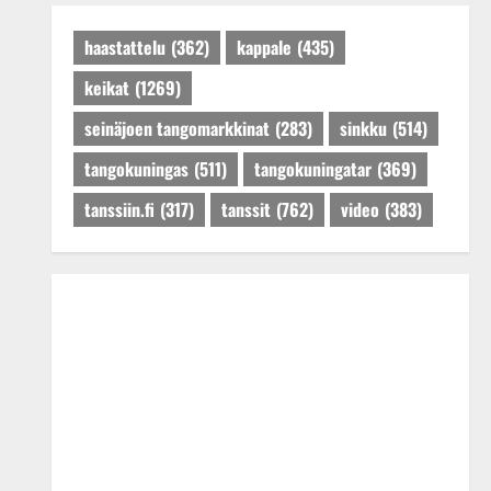
Päivitetty:27.4.2025
haastattelu
(362)
kappale
(435)
keikat
(1269)
seinäjoen tangomarkkinat
(283)
sinkku
(514)
tangokuningas
(511)
tangokuningatar
(369)
tanssiin.fi
(317)
tanssit
(762)
video
(383)