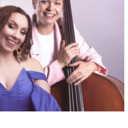
joki levytti debyyttisinglen: