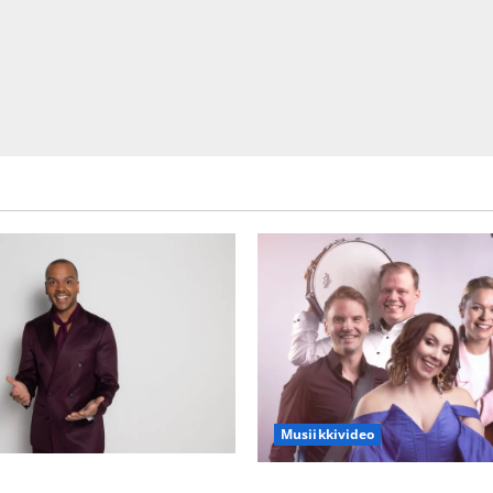
Musiikkivideo
ien kanssa -julkkikset julki:
Sopiiko Edith Piaf tanssilava