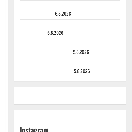
Tanssii tähtien kanssa -julkkikset julki: Anna Hanski
liitää tv-parketilla
6.8.2026
Sopiiko Edith Piaf tanssilavalle? Pirttijoki näyttää
mallia – video
6.8.2026
Leif Lindeman levytti: ”Kuvaa osuvasti uraani
pikkupojasta näihin päiviin”
5.8.2026
Jukka Hallikainen, 50, liikuttuu lapsenlapsistaan –
uusi laulu koskettaa syvältä
5.8.2026
Instagram