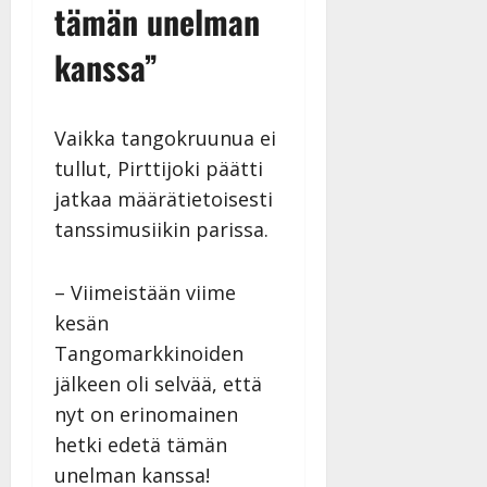
tämän unelman
27.4.2025
|
kanssa”
Päivitetty:
Vaikka tangokruunua ei
tullut, Pirttijoki päätti
jatkaa määrätietoisesti
tanssimusiikin parissa.
– Viimeistään viime
kesän
Tangomarkkinoiden
jälkeen oli selvää, että
nyt on erinomainen
hetki edetä tämän
unelman kanssa!