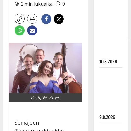
Keiski
2 min lukuaika
0
laihtui –
vastaa nyt
fanien
huoleen
jaksamisestaan:
”Mikään ei
ole ikuista”
10.8.2026
Tangokuningas
Aki Samuli
meni
naimisiin –
Pirttijoki-yhtye.
hääkuva
julki
9.8.2026
Seinäjoen
Esko
Tangomarkkinoiden