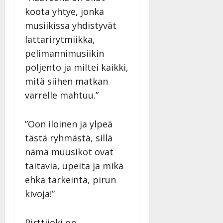
koota yhtye, jonka
musiikissa yhdistyvät
lattarirytmiikka,
pelimannimusiikin
poljento ja miltei kaikki,
mitä siihen matkan
varrelle mahtuu.”
”Oon iloinen ja ylpeä
tästä ryhmästä, sillä
nämä muusikot ovat
taitavia, upeita ja mikä
ehkä tärkeintä, pirun
kivoja!”
Pirttijoki on