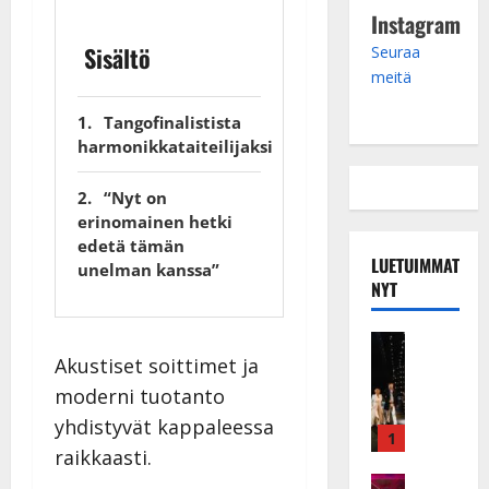
Instagram
Sisältö
Seuraa
meitä
Tangofinalistista
harmonikkataiteilijaksi
“Nyt on
erinomainen hetki
edetä tämän
LUETUIMMAT
unelman kanssa”
NYT
Musiikkiv
H
Akustiset soittimet ja
u
moderni tuotanto
i
yhdistyvät kappaleessa
k
1
raikkaasti.
e
a
Keikat ja 