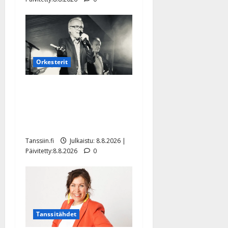
Orkesterit
Matti Ruohonen viettää taas
synttäreitään täydessä
hiljaisuudessa – tämä on
tilanne nyt
Tanssiin.fi
Julkaistu: 8.8.2026 |
Päivitetty:8.8.2026
0
Tanssitähdet