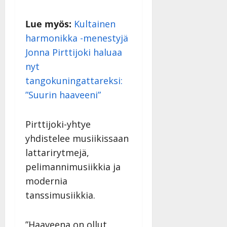
Lue myös:
Kultainen
harmonikka -menestyjä
Jonna Pirttijoki haluaa
nyt
tangokuningattareksi:
”Suurin haaveeni”
Pirttijoki-yhtye
yhdistelee musiikissaan
lattarirytmejä,
pelimannimusiikkia ja
modernia
tanssimusiikkia.
”Haaveena on ollut