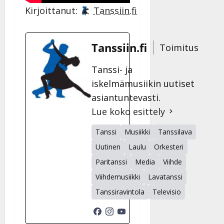
Kirjoittanut:
Tanssiin.fi
Tanssiin.fi
Toimitus
Tanssi- ja
iskelmämusiikin uutiset
asiantuntevasti.
Lue koko esittely
Tanssi
Musiikki
Tanssilava
Uutinen
Laulu
Orkesteri
Paritanssi
Media
Viihde
Viihdemusiikki
Lavatanssi
Tanssiravintola
Televisio