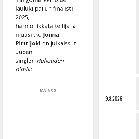
Rahkonen
laulukilpailun finalisti
olisi
2025,
täyttänyt
harmonikkataiteilija ja
90 vuotta –
muusikko
Jonna
Arto
Pirttijoki
on julkaissut
Rahkonen
kävi
uuden
haudalla ja
singlen
Hulluuden
kertoo
nimiin
.
iskelmälegenda
viimeisistä
vuosista
MAINOS
9.8.2026
Tangokuningatar
Raija
Mäntyniemi:
matka