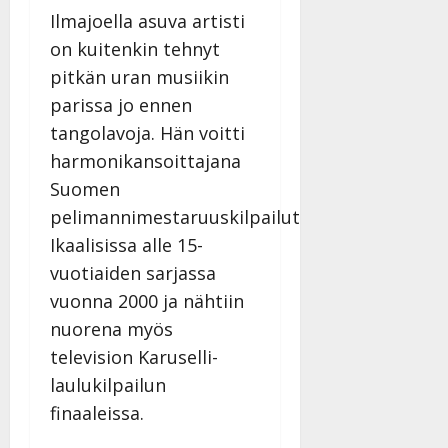
l
i
s
a
Tanssiin.fi
Ilmajoella asuva artisti
i
t
ä
-
on kuitenkin tehnyt
v
u
Julkaistu:
j
Tanssiin.fi
a
l
pitkän uran musiikin
21.8.2025
a
t
e
|
v
Julkaistu:
parissa jo ennen
p
Päivitetty:
K
22.8.2025
i
tangolavoja. Hän voitti
i
a
|
d
harmonikansoittajana
a
t
Päivitetty:
e
n
r
Suomen
o
t
i
k
pelimannimestaruuskilpailut
i
…
o
Ikaalisissa alle 15-
n
”
o
a
vuotiaiden sarjassa
s
Tanssiin.fi
h
vuonna 2000 ja nähtiin
t
ä
Julkaistu:
e
nuorena myös
i
20.8.2025
Tanssiin.fi
television Karuselli-
t
|
Päivitetty:
ä
laulukilpailun
Julkaistu:
ä
17.8.2025
finaaleissa.
n
|
–