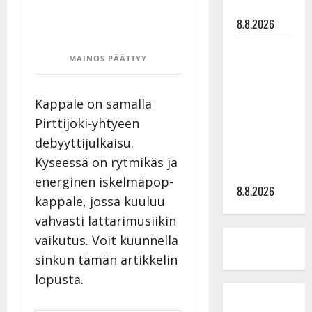
tyssäsi
8.8.2026
Matti
MAINOS PÄÄTTYY
Ruohonen
viettää taas
synttäreitään
Kappale on samalla
täydessä
Pirttijoki-yhtyeen
hiljaisuudessa
debyyttijulkaisu.
– tämä on
Kyseessä on rytmikäs ja
tilanne nyt
energinen iskelmäpop-
8.8.2026
kappale, jossa kuuluu
vahvasti lattarimusiikin
vaikutus. Voit kuunnella
sinkun tämän artikkelin
lopusta.