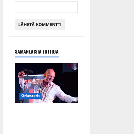
SAMANLAISIA JUTTUJA
Orkesterit
Dimitri Keiski laihtui –
vastaa nyt fanien huoleen
jaksamisestaan: ”Mikään ei
ole ikuista”