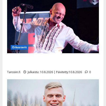
Orkesterit
Dimitri Keiski laihtui – vastaa nyt fanien huoleen
jaksamisestaan: ”Mikään ei ole ikuista”
Tanssiin.fi
Julkaistu: 10.8.2026 | Päivitetty:10.8.2026
0