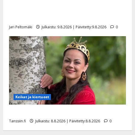
Esko Rahkonen olisi täyttänyt 90 vuotta – Arto
Rahkonen kävi haudalla ja kertoo iskelmälegendan
viimeisistä vuosista
Jari Peltomäki
Julkaistu: 9.8.2026 | Päivitetty:9.8.2026
0
Keikat ja kiertueet
Tangokuningatar Raija Mäntyniemi: matka tyssäsi
Tanssiin.fi
Julkaistu: 8.8.2026 | Päivitetty:8.8.2026
0