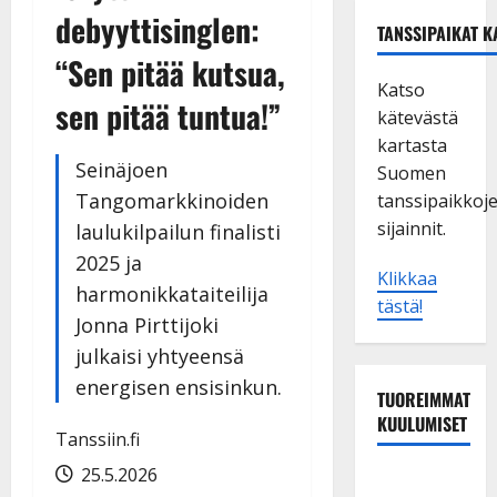
debyyttisinglen:
TANSSIPAIKAT K
“Sen pitää kutsua,
Katso
sen pitää tuntua!”
kätevästä
kartasta
Seinäjoen
Suomen
Tangomarkkinoiden
tanssipaikkoj
sijainnit.
laulukilpailun finalisti
2025 ja
Klikkaa
harmonikkataiteilija
tästä!
Jonna Pirttijoki
julkaisi yhtyeensä
energisen ensisinkun.
TUOREIMMAT
KUULUMISET
Tanssiin.fi
25.5.2026
Dimitri