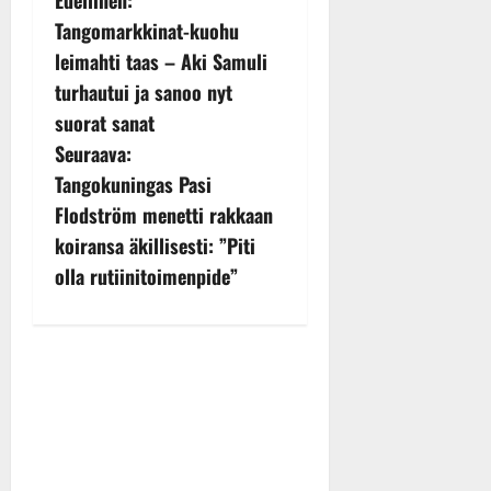
P
Tangomarkkinat-kuohu
o
leimahti taas – Aki Samuli
s
turhautui ja sanoo nyt
suorat sanat
t
Seuraava:
n
Tangokuningas Pasi
Flodström menetti rakkaan
a
koiransa äkillisesti: ”Piti
v
olla rutiinitoimenpide”
i
g
a
t