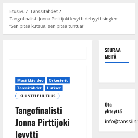
Etusivu
Tanssitähdet
Tangofinalisti Jonna Pirttijoki levytti debyyttisinglen:
“Sen pitää kutsua, sen pitää tuntua!”
SEURAA
MEITÄ
Musiikkivideo
Orkesterit
Tanssitähdet
Uutiset
KUUNTELE UUTUUS
Ota
Tangofinalisti
yhteyttä
Jonna Pirttijoki
info@tanssiin.f
levytti