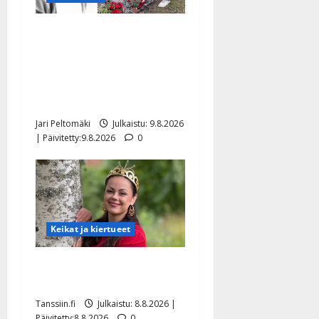
Esko Rahkonen olisi
täyttänyt 90 vuotta – Arto
Rahkonen kävi haudalla ja
kertoo iskelmälegendan
viimeisistä vuosista
Jari Peltomäki
Julkaistu: 9.8.2026
| Päivitetty:9.8.2026
0
Keikat ja kiertueet
Tangokuningatar Raija
Mäntyniemi: matka tyssäsi
Tanssiin.fi
Julkaistu: 8.8.2026 |
Päivitetty:8.8.2026
0