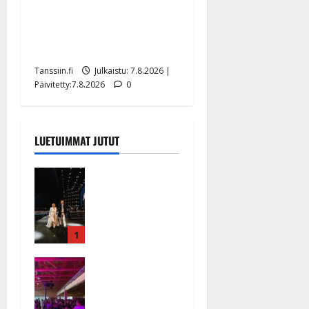
TTK-tähti Anna Hanski
rakastaa tanssia – suru
tyttären syövästä painaa
Tanssiin.fi
Julkaistu: 7.8.2026 |
Päivitetty:7.8.2026
0
LUETUIMMAT JUTUT
Huikeat
hyvästit!
Tommi
saatteli
Katri
1
Helenan
Ikävä
lavalta
sairauskohta
viimeisen
us: soittaja
kerran –