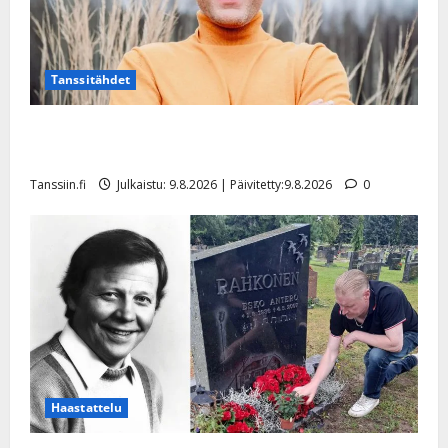
Tanssitähdet
Tangokuningas Aki Samuli meni naimisiin – hääkuva
julki
Tanssiin.fi
Julkaistu: 9.8.2026 | Päivitetty:9.8.2026
0
Haastattelu