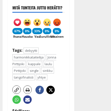
MITÄ TUNTEITA JUTTU HERÄTTI?
67%
0%
33%
0%
0%
Ihana
Hauska
Vau
Surullinen
Vihainen
Tags:
debyytti
harmonikkataiteilija
Jonna
Pirttijoki
kappale
laulu
Pirttijoki
single
sinkku
tangofinalisti
yhtye
Edellinen: