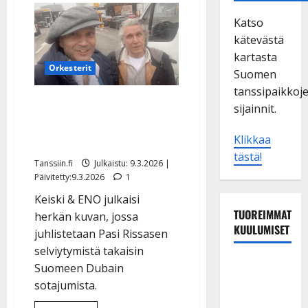
Katso
kätevästä
kartasta
Orkesterit
Suomen
tanssipaikkoj
Pasi Rissanen pääsi
sijainnit.
turvaan – Dimitri Keiski:
Klikkaa
”On itketty ja jännitetty”
tästä!
Tanssiin.fi
Julkaistu: 9.3.2026 |
Päivitetty:9.3.2026
1
Keiski & ENO julkaisi
TUOREIMMAT
herkän kuvan, jossa
KUULUMISET
juhlistetaan Pasi Rissasen
selviytymistä takaisin
Tanssii
Suomeen Dubain
tähtien
sotajumista.
kanssa -