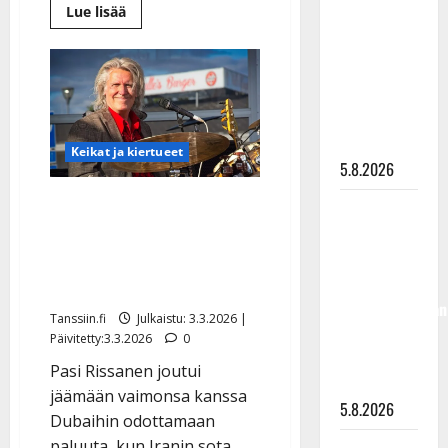
Lue
Lue lisää
”Kuvaa
lisää
aiheesta
osuvasti
Pasi
uraani
Rissanen
Dubaissa:
pikkupojasta
ikävä
käänne
näihin
päiviin”
Keikat ja kiertueet
5.8.2026
ENO-tähti Pasi Rissanen
Jukka
jäi Dubaissa ohjusiskujen
Hallikainen,
50,
keskelle – keikkoihin
liikuttuu
muutos
lapsenlapsistaan
Tanssiin.fi
Julkaistu: 3.3.2026 |
– uusi laulu
Päivitetty:3.3.2026
0
koskettaa
Pasi Rissanen joutui
syvältä
jäämään vaimonsa kanssa
5.8.2026
Dubaihin odottamaan
paluuta, kun Iranin sota