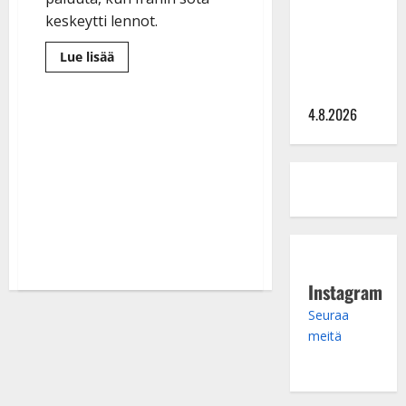
Saija
keskeytti lennot.
Tuupanen ei
toivu –
Lue
Lue lisää
lääkäri:
lisää
aiheesta
”Vaakatasoon”
ENO-
tähti
4.8.2026
Pasi
Rissanen
jäi
Dubaissa
ohjusiskujen
keskelle
–
keikkoihin
muutos
Instagram
Seuraa
meitä