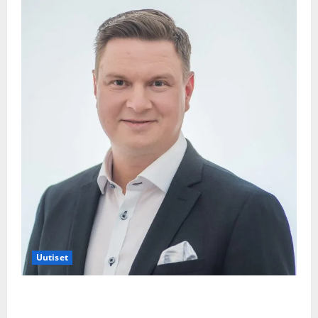
Uutiset
Jukka Hallikainen, 50, liikuttuu lapsenlapsistaan –
uusi laulu koskettaa syvältä