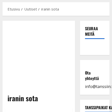
Etusivu
Uutiset
iranin sota
SEURAA
MEITÄ
Ota
yhteyttä
info@tanssiin.f
iranin sota
TANSSIPAIKAT K