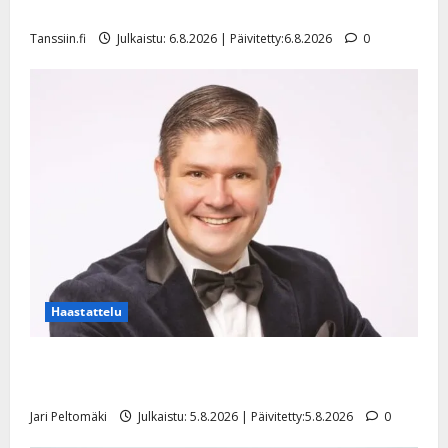
l
mallia – video
e
Tanssiin.fi
Julkaistu: 6.8.2026 | Päivitetty:6.8.2026
0
i
s
o
k
i
i
t
o
s
Tanssiin.fi
Julkaistu:
27.4.2025
Haastattelu
|
Päivitetty:
Leif Lindeman levytti: ”Kuvaa osuvasti uraani
pikkupojasta näihin päiviin”
Jari Peltomäki
Julkaistu: 5.8.2026 | Päivitetty:5.8.2026
0