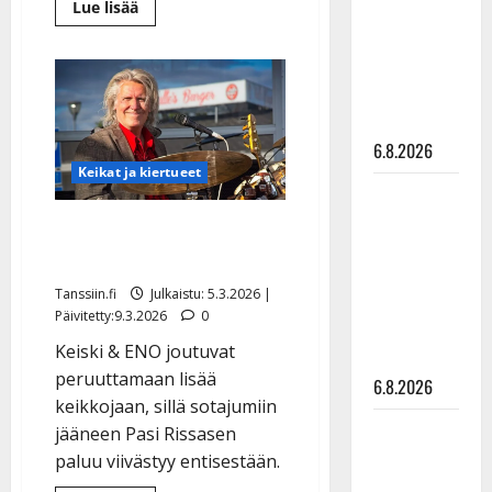
Lue
Lue lisää
julkkikset
lisää
aiheesta
julki: Anna
Pasi
Hanski
Rissanen
pääsi
liitää tv-
turvaan
–
parketilla
Dimitri
Keiski:
6.8.2026
”On
Keikat ja kiertueet
itketty
ja
Sopiiko
jännitetty”
Edith Piaf
Pasi Rissanen Dubaissa:
tanssilavalle?
ikävä käänne
Pirttijoki
Tanssiin.fi
Julkaistu: 5.3.2026 |
näyttää
Päivitetty:9.3.2026
0
mallia –
Keiski & ENO joutuvat
video
peruuttamaan lisää
6.8.2026
keikkojaan, sillä sotajumiin
Leif
jääneen Pasi Rissasen
Lindeman
paluu viivästyy entisestään.
levytti: