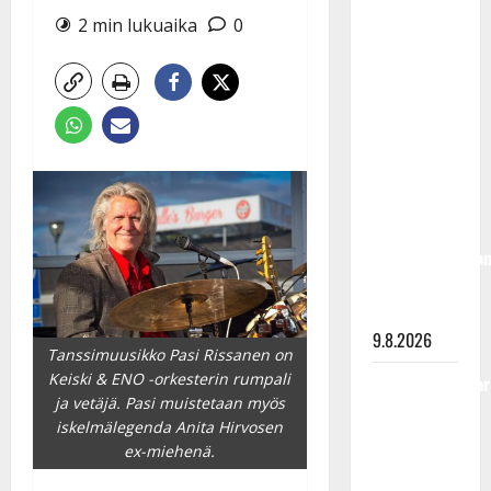
Rahkonen
2 min lukuaika
0
olisi
täyttänyt
90 vuotta –
Arto
Rahkonen
kävi
haudalla ja
kertoo
iskelmälegenda
viimeisistä
vuosista
9.8.2026
Tanssimuusikko Pasi Rissanen on
Keiski & ENO -orkesterin rumpali
Tangokuningatar
ja vetäjä. Pasi muistetaan myös
Raija
iskelmälegenda Anita Hirvosen
Mäntyniemi:
ex-miehenä.
matka