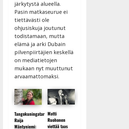
järkytystä alueella.
Pasin matkaseurue ei
tiettävästi ole
ohjusiskuja joutunut
todistamaan, mutta
elämä ja arki Dubain
pilvenpiirtäjien keskellä
on mediatietojen
mukaan nyt muuttunut
arvaamattomaksi.
Maikilta
konen
TTK-tähti Anna
Matti
Tangokuningatar
pysäyttä
änyt
Hanski
Ruohonen
Raija
ulostulo:
– Arto
rakastaa
viettää taas
Mäntyniemi: