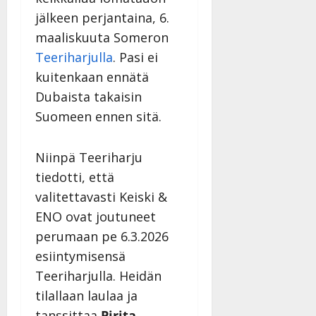
jälkeen perjantaina, 6.
maaliskuuta Someron
Teeriharjulla
. Pasi ei
kuitenkaan ennätä
Dubaista takaisin
Suomeen ennen sitä.
Niinpä Teeriharju
tiedotti, että
valitettavasti Keiski &
ENO ovat joutuneet
perumaan pe 6.3.2026
esiintymisensä
Teeriharjulla. Heidän
tilallaan laulaa ja
tanssittaa
Pirita