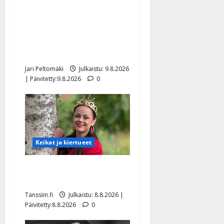
Esko Rahkonen olisi
täyttänyt 90 vuotta – Arto
Rahkonen kävi haudalla ja
kertoo iskelmälegendan
viimeisistä vuosista
Jari Peltomäki
Julkaistu: 9.8.2026
| Päivitetty:9.8.2026
0
Keikat ja kiertueet
Tangokuningatar Raija
Mäntyniemi: matka tyssäsi
Tanssiin.fi
Julkaistu: 8.8.2026 |
Päivitetty:8.8.2026
0