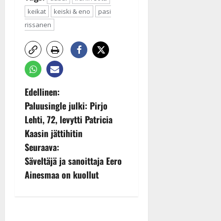
keikat
keiski & eno
pasi
rissanen
P
Edellinen:
Paluusingle julki: Pirjo
o
Lehti, 72, levytti Patricia
s
Kaasin jättihitin
Seuraava:
t
Säveltäjä ja sanoittaja Eero
n
Ainesmaa on kuollut
a
v