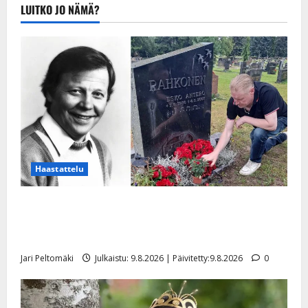
Julkaistu:
LUITKO JO NÄMÄ?
20.8.2025 |
Päivitetty:22.8.2025
Haastattelu
Esko Rahkonen olisi täyttänyt 90 vuotta – Arto
Rahkonen kävi haudalla ja kertoo iskelmälegendan
viimeisistä vuosista
Jari Peltomäki
Julkaistu: 9.8.2026 | Päivitetty:9.8.2026
0