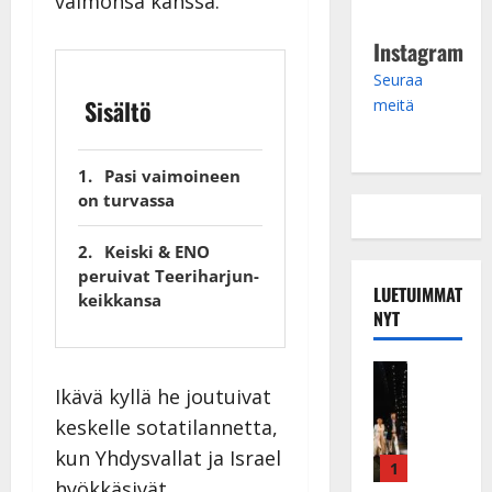
vaimonsa kanssa.
Instagram
Seuraa
Sisältö
meitä
Pasi vaimoineen
on turvassa
Keiski & ENO
peruivat Teeriharjun-
LUETUIMMAT
keikkansa
NYT
Musiikkiv
H
Ikävä kyllä he joutuivat
u
keskelle sotatilannetta,
i
kun Yhdysvallat ja Israel
k
1
hyökkäsivät
e