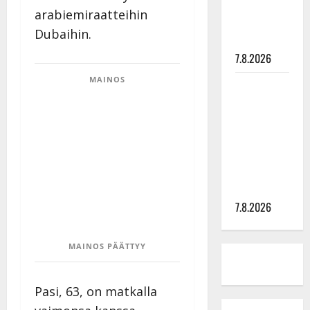
tyttären
arabiemiraatteihin
syövästä
Dubaihin.
painaa
7.8.2026
MAINOS
Maikilta
pysäyttävä
ulostulo:
”Elämä toi
eteeni
sellaisen
yllätyksen…”
7.8.2026
MAINOS PÄÄTTYY
Pasi, 63, on matkalla