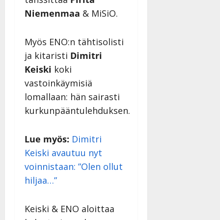
Niemenmaa
& MiSiO.
Myös ENO:n tähtisolisti
ja kitaristi
Dimitri
Keiski
koki
vastoinkäymisiä
lomallaan: hän sairasti
kurkunpääntulehduksen.
Lue myös:
Dimitri
Keiski avautuu nyt
voinnistaan: ”Olen ollut
hiljaa…”
Keiski & ENO aloittaa