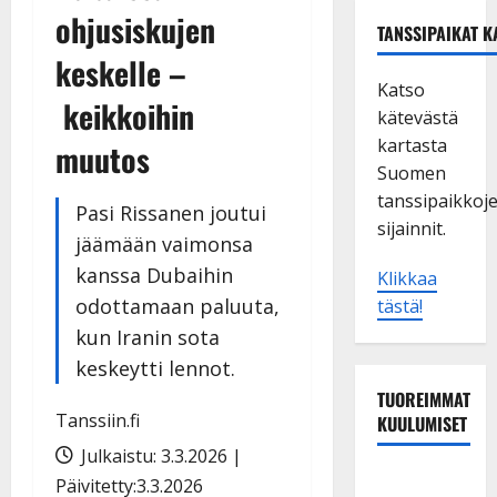
ohjusiskujen
TANSSIPAIKAT K
keskelle –
Katso
keikkoihin
kätevästä
kartasta
muutos
Suomen
tanssipaikkoj
Pasi Rissanen joutui
sijainnit.
jäämään vaimonsa
kanssa Dubaihin
Klikkaa
odottamaan paluuta,
tästä!
kun Iranin sota
keskeytti lennot.
TUOREIMMAT
Tanssiin.fi
KUULUMISET
Julkaistu: 3.3.2026 |
Esko
Päivitetty:3.3.2026