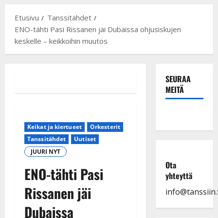
Etusivu
Tanssitähdet
ENO-tähti Pasi Rissanen jäi Dubaissa ohjusiskujen
keskelle – keikkoihin muutos
SEURAA
MEITÄ
Keikat ja kiertueet
Orkesterit
Tanssitähdet
Uutiset
JUURI NYT
Ota
ENO-tähti Pasi
yhteyttä
Rissanen jäi
info@tanssiin.f
Dubaissa