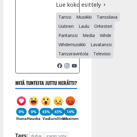
Lue koko esittely
Tanssi
Musiikki
Tanssilava
Uutinen
Laulu
Orkesteri
Paritanssi
Media
Viihde
Viihdemusiikki
Lavatanssi
Tanssiravintola
Televisio
MITÄ TUNTEITA JUTTU HERÄTTI?
0%
0%
43%
43%
14%
Ihana
Hauska
Vau
Surullinen
Vihainen
Tags:
dubai
iranin sota