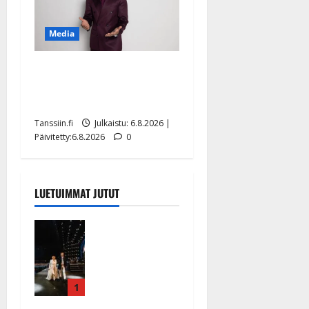
Media
Tanssii tähtien kanssa -
julkkikset julki: Anna
Hanski liitää tv-parketilla
Tanssiin.fi
Julkaistu: 6.8.2026 |
Päivitetty:6.8.2026
0
LUETUIMMAT JUTUT
Huikeat
hyvästit!
Tommi
saatteli
Katri
1
Helenan