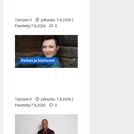
rakastaa tanssia – suru
tyttären syövästä painaa
Tanssiin.fi
Julkaistu: 7.8.2026 |
Päivitetty:7.8.2026
0
Keikat ja kiertueet
Maikilta pysäyttävä
ulostulo: ”Elämä toi eteeni
sellaisen yllätyksen…”
Tanssiin.fi
Julkaistu: 7.8.2026 |
Päivitetty:7.8.2026
0