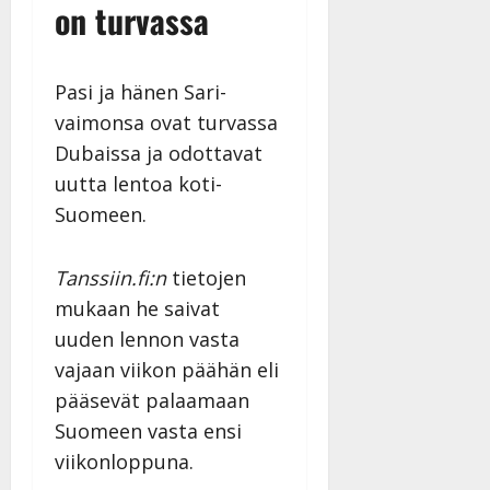
on turvassa
Julkaistu:
27.4.2025
|
Päivitetty:
Pasi ja hänen Sari-
vaimonsa ovat turvassa
Dubaissa ja odottavat
uutta lentoa koti-
Suomeen.
Tanssiin.fi:n
tietojen
mukaan he saivat
uuden lennon vasta
vajaan viikon päähän eli
pääsevät palaamaan
Suomeen vasta ensi
viikonloppuna.