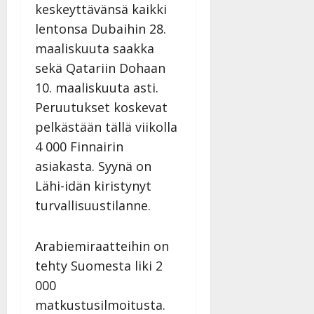
h
o
keskeyttävänsä kaikki
a
s
v
l
i
s
a
lentonsa Dubaihin 28.
Tanssiin.fi
i
t
ä
-
maaliskuuta saakka
v
u
Julkaistu:
j
Tanssiin.fi
sekä Qatariin Dohaan
a
l
21.8.2025
a
t
e
|
10. maaliskuuta asti.
v
Julkaistu:
p
Päivitetty:
K
22.8.2025
i
Peruutukset koskevat
i
a
|
d
pelkästään tällä viikolla
a
t
Päivitetty:
e
n
4 000 Finnairin
r
o
t
i
asiakasta. Syynä on
k
i
…
o
Lähi-idän kiristynyt
n
”
o
turvallisuustilanne.
a
s
Tanssiin.fi
h
t
ä
Julkaistu:
e
Arabiemiraatteihin on
i
20.8.2025
Tanssiin.fi
tehty Suomesta liki 2
t
|
Päivitetty:
ä
000
Julkaistu:
ä
matkustusilmoitusta.
17.8.2025