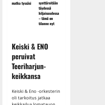
”Elämä t
kävi
tanssia – suru
synttäreitään
matka tyssäsi
eteeni s
a
tyttären
täydessä
yllätyks
syövästä
hiljaisuudessa
gendan
painaa
– tämä on
tilanne nyt
Keiski & ENO
peruivat
Teeriharjun-
keikkansa
Keiski & Eno -orkesterin
oli tarkoitus jatkaa
keikkailua lomatauon