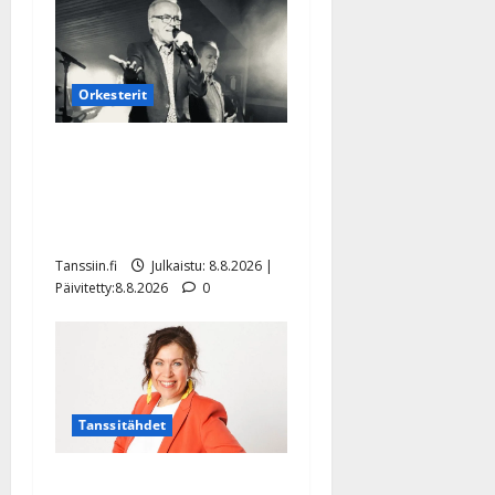
Orkesterit
Matti Ruohonen viettää taas
synttäreitään täydessä
hiljaisuudessa – tämä on
tilanne nyt
Tanssiin.fi
Julkaistu: 8.8.2026 |
Päivitetty:8.8.2026
0
Tanssitähdet
TTK-tähti Anna Hanski