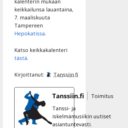
kalenterin mukaan
keikkailunsa lauantaina,
7. maaliskuuta
Tampereen
Hepokatissa
.
Katso keikkakalenteri
tästä
.
Kirjoittanut:
Tanssiin.fi
Tanssiin.fi
Toimitus
Tanssi- ja
iskelmämusiikin uutiset
asiantuntevasti.