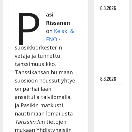
tyssäsi
P
8.8.2026
asi
Matti
Rissanen
Ruohonen
on
Keiski &
viettää taas
ENO
-
synttäreitään
suosikkiorkesterin
täydessä
vetäjä ja tunnettu
hiljaisuudessa
– tämä on
tanssimuusikko.
tilanne nyt
Tanssikansan huimaan
8.8.2026
suosioon noussut yhtye
on parhaillaan
TTK-tähti
ansaitulla talvilomalla,
Anna
Hanski
ja Pasikin matkusti
rakastaa
nauttimaan lomailusta
tanssia –
Tanssiin.fi:
n tietojen
suru
mukaan Yhdistyneisiin