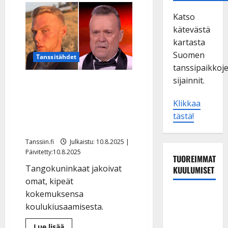
Katso
kätevästä
kartasta
Suomen
Tanssitähdet
tanssipaikkoj
sijainnit.
Aki Samulia haukuttiin
majavaksi – Jaska
Klikkaa
Mäkystä kiusattiin
tästä!
köyhyyden takia
Tanssiin.fi
Julkaistu: 10.8.2025 |
Päivitetty:10.8.2025
TUOREIMMAT
Tangokuninkaat jakoivat
KUULUMISET
omat, kipeät
kokemuksensa
Sopiiko
koulukiusaamisesta.
Edith Piaf
tanssilavalle?
Lue
Lue lisää