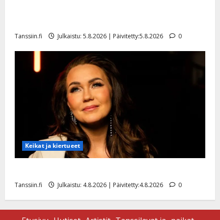
Jukka Hallikainen, 50, liikuttuu lapsenlapsistaan –
uusi laulu koskettaa syvältä
Tanssiin.fi
Julkaistu: 5.8.2026 | Päivitetty:5.8.2026
0
Keikat ja kiertueet
Saija Tuupanen ei toivu – lääkäri: ”Vaakatasoon”
Tanssiin.fi
Julkaistu: 4.8.2026 | Päivitetty:4.8.2026
0