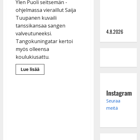
hinta: 10
Ylen Puoli seitsemän -
000 eurolla
ohjelmassa vieraillut Saija
keikkoja
Tuupanen kuvaili
sivu suun
tanssikansaa sangen
4.8.2026
valveutuneeksi.
Tangokuningatar kertoi
myös olleensa
koulukiusattu.
Lue
Lue lisää
lisää
aiheesta
Saija
Tuupanen
tv:ssä:
Instagram
”Tanssikansa
tietää,
Seuraa
mitä
meitä
tahtoo”
–
avautui
kiusaamisesta
ja
syömishäiriöistään