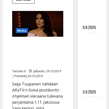
Pirttijoki
lisää
aiheesta
näyttää
Aki
Samulia
mallia –
haukuttiin
majavaksi
video
–
Jaska
6.8.2026
Mäkystä
Media
kiusattiin
Leif
köyhyyden
takia
Saija Tuupanen muistelee
Lindeman
levytti:
tv:ssä vakavaa
”Kuvaa
uupumustaan: ”Osaan nyt
osuvasti
antaa itselleni aikaa”
uraani
Tanssiin.fi
Julkaistu: 29.10.2019
pikkupojasta
| Päivitetty:29.10.2019
näihin
Saija Tuupanen nähdään
päiviin”
AlfaTV:n Soiva postikortti -
5.8.2026
ohjelman vieraana tulevana
Jukka
perjantaina 1.11. Jaksossa
Hallikainen,
Saija kertoo, mitä