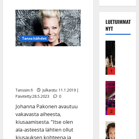
LUETUIMMAT
NYT
Tanssitähdet
Musiikkiv
H
Johanna Pakonen:
u
”Lapsesta asti jatkunut
i
k
kiusaaminen johti
1
e
syömishäiriöön”
a
Keikat ja 
I
t
Tanssiin.fi
Julkaistu: 11.1.2019 |
k
Päivitetty:28.5.2023
0
h
ä
y
Johanna Pakonen avautuu
v
v
2
vakavasta aiheesta,
ä
ä
kiusaamisesta. ”Itse olen
s
Tanssitäh
s
ala-asteesta lähtien ollut
H
a
t
e
kiusauksen kohteena ja
i
i