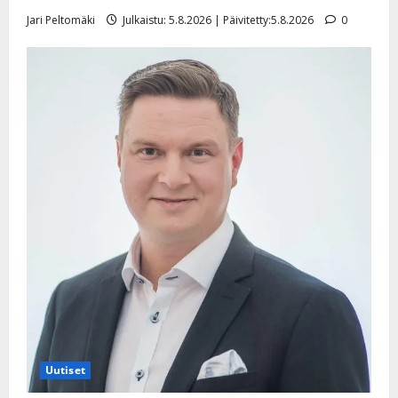
e
i
Jari Peltomäki
Julkaistu: 5.8.2026 | Päivitetty:5.8.2026
0
s
o
k
i
i
t
o
s
Tanssiin.fi
Julkaistu:
27.4.2025
|
Päivitetty:
Uutiset