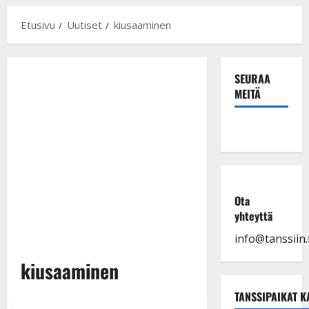
Etusivu
Uutiset
kiusaaminen
SEURAA
MEITÄ
Ota
yhteyttä
info@tanssiin.f
kiusaaminen
TANSSIPAIKAT K