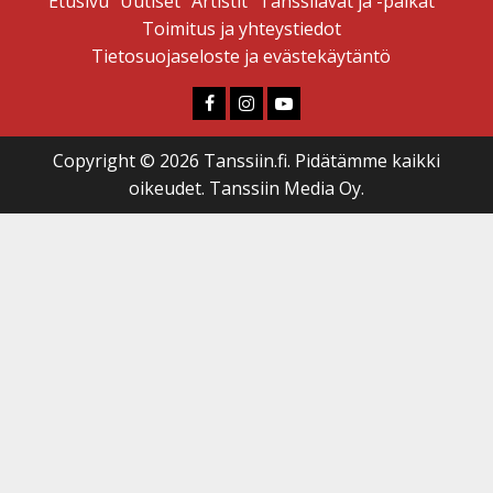
Etusivu
Uutiset
Artistit
Tanssilavat ja -paikat
Toimitus ja yhteystiedot
Tietosuojaseloste ja evästekäytäntö
Faceboook
Instagram
Youtube
Copyright © 2026 Tanssiin.fi. Pidätämme kaikki
oikeudet. Tanssiin Media Oy.