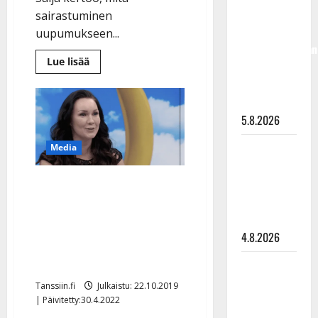
50,
sairastuminen
liikuttuu
uupumukseen...
lapsenlapsistaan
Lue
Lue lisää
– uusi laulu
lisää
aiheesta
koskettaa
Saija
Tuupanen
syvältä
muistelee
5.8.2026
tv:ssä
vakavaa
uupumustaan:
Saija
Media
”Osaan
nyt
Tuupanen ei
antaa
itselleni
Saija Tuupanen tv:ssä:
toivu –
aikaa”
lääkäri:
”Tanssikansa tietää, mitä
”Vaakatasoon”
tahtoo” – avautui
4.8.2026
kiusaamisesta ja
syömishäiriöistään
Ilari
Hämäläisen
Tanssiin.fi
Julkaistu: 22.10.2019
tangomatkan
| Päivitetty:30.4.2022