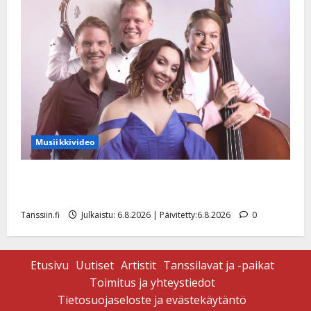
Musiikkivideo
Sopiiko Edith Piaf tanssilavalle? Pirttijoki näyttää
mallia – video
Tanssiin.fi
Julkaistu: 6.8.2026 | Päivitetty:6.8.2026
0
Etusivu
Uutiset
Artistit
Tanssilavat ja -paikat
Toimitus ja yhteystiedot
Tietosuojaseloste ja evästekäytäntö