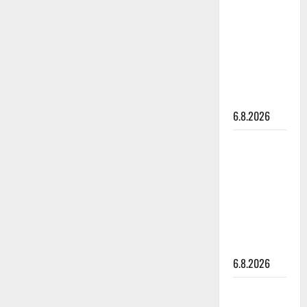
kanssa -
julkkikset
julki: Anna
Hanski
liitää tv-
parketilla
6.8.2026
Sopiiko
Edith Piaf
tanssilavalle?
Pirttijoki
näyttää
mallia –
video
6.8.2026
Leif