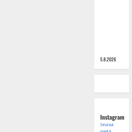
Lindeman
levytti:
”Kuvaa
osuvasti
uraani
pikkupojasta
näihin
päiviin”
5.8.2026
Instagram
Seuraa
meitä