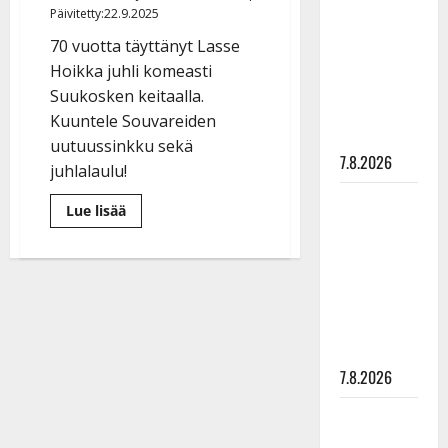
rakastaa
Päivitetty:22.9.2025
tanssia –
70 vuotta täyttänyt Lasse
suru
Hoikka juhli komeasti
tyttären
Suukosken keitaalla.
syövästä
Kuuntele Souvareiden
painaa
uutuussinkku sekä
7.8.2026
juhlalaulu!
Maikilta
Lue
Lue lisää
lisää
pysäyttävä
aiheesta
ulostulo:
Lasse
Hoikan
”Elämä toi
synttäreillä
yhteislaulettiin
eteeni
yllättävän
soittimen
sellaisen
tahtiin
yllätyksen…”
–
katso
7.8.2026
video
Tanssii
tähtien