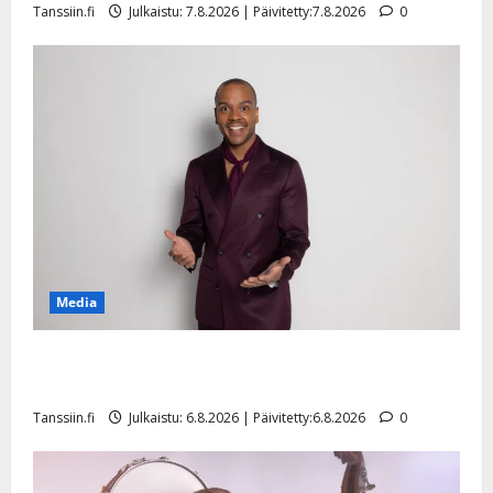
Tanssiin.fi
Julkaistu: 7.8.2026 | Päivitetty:7.8.2026
0
n
y
l
l
e
i
s
o
k
i
i
t
Media
o
s
Tanssii tähtien kanssa -julkkikset julki: Anna Hanski
Tanssiin.fi
liitää tv-parketilla
Julkaistu:
Tanssiin.fi
Julkaistu: 6.8.2026 | Päivitetty:6.8.2026
0
27.4.2025
|
Päivitetty: