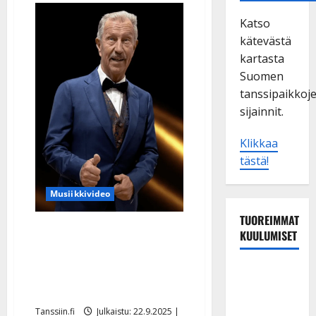
Katso
kätevästä
kartasta
Suomen
tanssipaikkoj
sijainnit.
Klikkaa
tästä!
Musiikkivideo
TUOREIMMAT
Lasse Hoikan synttäreillä
KUULUMISET
yhteislaulettiin yllättävän
soittimen tahtiin – katso
TTK-tähti
Anna
video
Hanski
Tanssiin.fi
Julkaistu: 22.9.2025 |