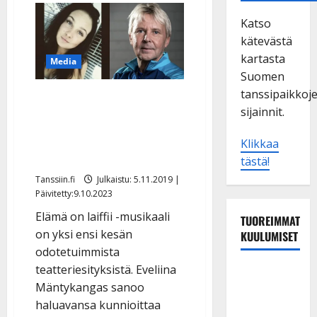
Katso
kätevästä
kartasta
Media
Suomen
tanssipaikkoj
Matti Nykäsen Eveliina-
sijainnit.
tytär laulaa isänsä
muistoksi Ränssin
Klikkaa
Kievarin musikaalissa
tästä!
Tanssiin.fi
Julkaistu: 5.11.2019 |
Päivitetty:9.10.2023
Elämä on laiffii -musikaali
TUOREIMMAT
on yksi ensi kesän
KUULUMISET
odotetuimmista
teatteriesityksistä. Eveliina
Sopiiko
Mäntykangas sanoo
Edith Piaf
haluavansa kunnioittaa
tanssilavalle?