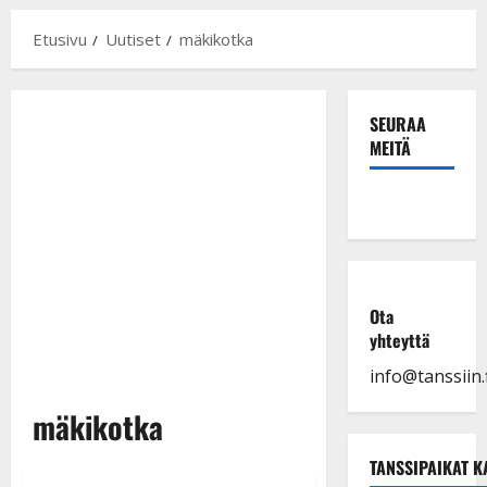
Etusivu
Uutiset
mäkikotka
SEURAA
MEITÄ
Ota
yhteyttä
info@tanssiin.f
mäkikotka
TANSSIPAIKAT K