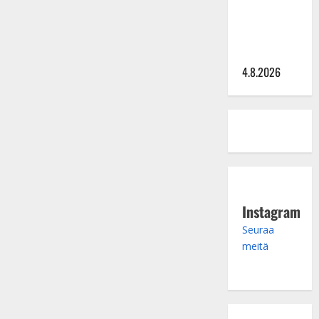
hinta: 10
000 eurolla
keikkoja
sivu suun
4.8.2026
Instagram
Seuraa
meitä