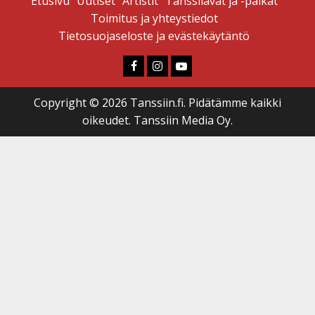
Etusivu
Uutiset
Artistit
Tanssilavat ja -paikat
Toimitus ja yhteystiedot
Tietosuojaseloste ja evästekäytäntö
Faceboook
Instagram
Youtube
Copyright © 2026 Tanssiin.fi. Pidätämme kaikki
oikeudet. Tanssiin Media Oy.