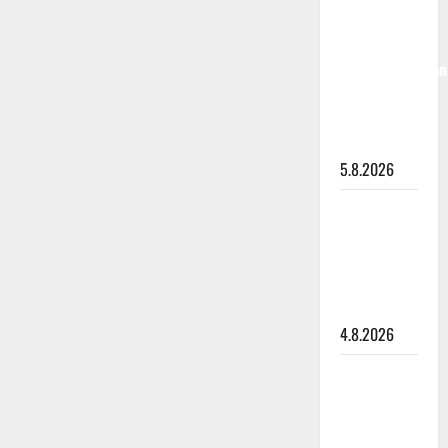
50,
liikuttuu
lapsenlapsistaan
– uusi laulu
koskettaa
syvältä
5.8.2026
Saija
Tuupanen ei
toivu –
lääkäri:
”Vaakatasoon”
4.8.2026
Ilari
Hämäläisen
tangomatkan