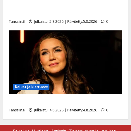
Jukka Hallikainen, 50, liikuttuu lapsenlapsistaan –
uusi laulu koskettaa syvältä
Tanssiin.fi
Julkaistu: 5.8.2026 | Päivitetty:5.8.2026
0
Keikat ja kiertueet
Saija Tuupanen ei toivu – lääkäri: ”Vaakatasoon”
Tanssiin.fi
Julkaistu: 4.8.2026 | Päivitetty:4.8.2026
0