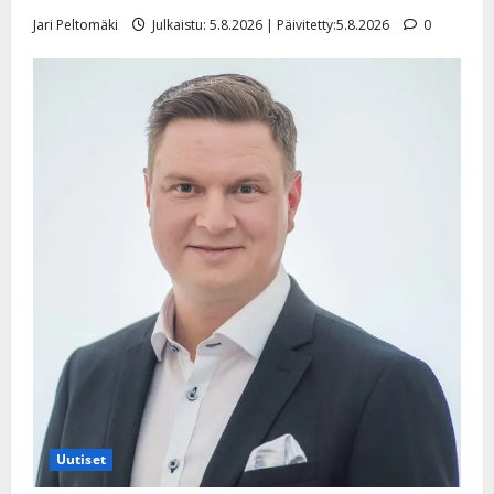
e
i
Jari Peltomäki
Julkaistu: 5.8.2026 | Päivitetty:5.8.2026
0
s
o
k
i
i
t
o
s
Tanssiin.fi
Julkaistu:
27.4.2025
|
Päivitetty:
Uutiset