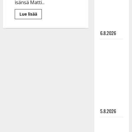
isänsä Matti...
Pirttijoki
näyttää
Lue
Lue lisää
mallia –
lisää
aiheesta
video
Matti
Nykäsen
6.8.2026
Eveliina-
tytär
laulaa
Leif
isänsä
muistoksi
Lindeman
Ränssin
levytti:
Kievarin
musikaalissa
”Kuvaa
osuvasti
uraani
pikkupojasta
näihin
päiviin”
5.8.2026
Jukka
Hallikainen,