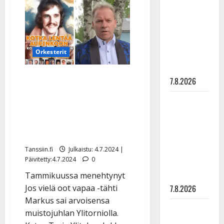
Hoikalle
rakastaa
haetaan
harvinaista
tanssia –
arvonimeä
suru
tyttären
Orkesterit
syövästä
painaa
Markuksen muistoa
7.8.2026
kunnioitettiin konsertissa
Maikilta
– näin Jukka Lampela
pysäyttävä
muistelee lappilaista
ulostulo:
iskelmätähteä
”Elämä toi
eteeni
Tanssiin.fi
Julkaistu: 4.7.2024 |
Päivitetty:4.7.2024
0
sellaisen
yllätyksen…”
Tammikuussa menehtynyt
7.8.2026
Jos vielä oot vapaa -tähti
Markus sai arvoisensa
Tanssii
muistojuhlan Ylitorniolla.
tähtien