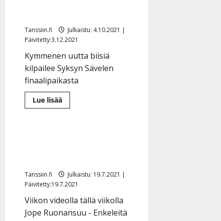
Syksyn Sävelen toinen
a
l
21.8.2025
a
t
e
|
semifinaali Alfalla 9.10.
v
Julkaistu:
p
Päivitetty:
K
22.8.2025
i
Tanssiin.fi
Julkaistu: 4.10.2021 |
i
a
|
d
Päivitetty:3.12.2021
a
t
Päivitetty:
e
n
r
Kymmenen uutta biisiä
o
t
i
kilpailee Syksyn Sävelen
k
i
…
o
finaalipaikasta
n
”
o
a
Lue
Lue lisää
s
Tanssiin.fi
Musiikkivideo
lisää
h
t
aiheesta
ä
Äänestä
Julkaistu:
e
suosikkiasi:
i
VIIKON VIDEO: Jope
20.8.2025
Syksyn
Tanssiin.fi
t
Sävelen
|
Ruonansuun kuolemasta
toinen
Päivitetty:
ä
semifinaali
Julkaistu:
vuosi
Alfalla
ä
17.8.2025
9.10.
n
Tanssiin.fi
Julkaistu: 19.7.2021 |
|
–
Päivitetty:19.7.2021
Päivitetty:
D
Viikon videolla tällä viikolla
a
Jope Ruonansuu - Enkeleitä
n