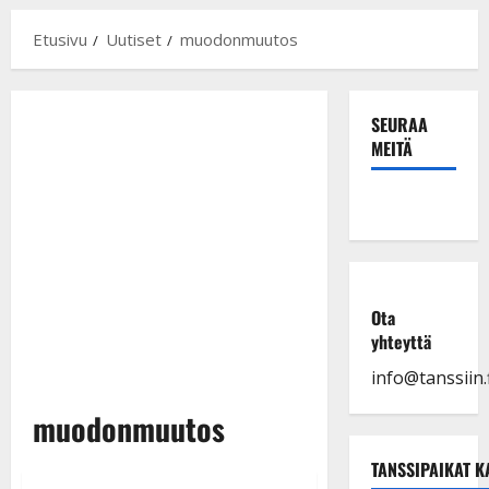
Etusivu
Uutiset
muodonmuutos
SEURAA
MEITÄ
Ota
yhteyttä
info@tanssiin.f
muodonmuutos
TANSSIPAIKAT K