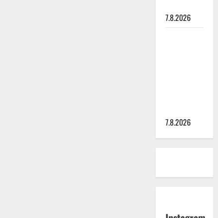
painaa
7.8.2026
Maikilta
pysäyttävä
ulostulo:
”Elämä toi
eteeni
sellaisen
yllätyksen…”
7.8.2026
Instagram