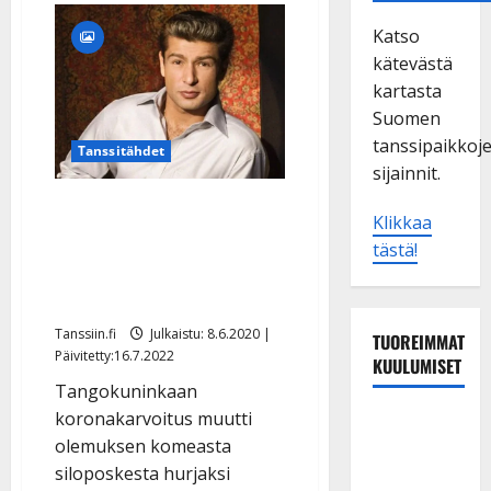
Katso
kätevästä
kartasta
Suomen
tanssipaikkoj
Tanssitähdet
sijainnit.
KUVAT: Huhuh, mitkä
Klikkaa
pulisongit – katso Saska
tästä!
Helmikallion huima
muodonmuutos
Tanssiin.fi
Julkaistu: 8.6.2020 |
TUOREIMMAT
Päivitetty:16.7.2022
KUULUMISET
Tangokuninkaan
koronakarvoitus muutti
Esko
olemuksen komeasta
Rahkonen
siloposkesta hurjaksi
olisi