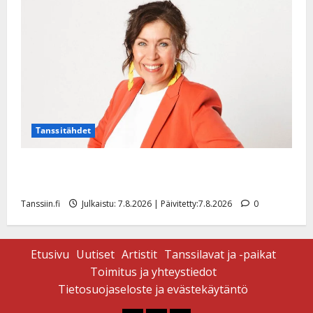
|
Päivitetty:
Tanssitähdet
TTK-tähti Anna Hanski rakastaa tanssia – suru
tyttären syövästä painaa
Tanssiin.fi
Julkaistu: 7.8.2026 | Päivitetty:7.8.2026
0
Etusivu
Uutiset
Artistit
Tanssilavat ja -paikat
Toimitus ja yhteystiedot
Tietosuojaseloste ja evästekäytäntö