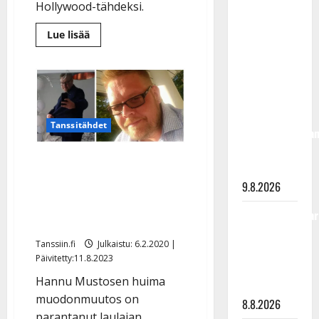
Hollywood-tähdeksi.
täyttänyt
90 vuotta –
Lue
Lue lisää
Arto
lisää
aiheesta
Rahkonen
KUVAT:
Huhuh,
kävi
mitkä
pulisongit
haudalla ja
–
kertoo
katso
Saska
Tanssitähdet
iskelmälegenda
Helmikallion
huima
viimeisistä
muodonmuutos
Ohhoh! Tanssitähti laihtui
vuosista
40 kg – näin Hannu
9.8.2026
Mustonen sen teki: ”Keto-
Tangokuningatar
ruokia ja liikuntaa”
Raija
Tanssiin.fi
Julkaistu: 6.2.2020 |
Mäntyniemi:
Päivitetty:11.8.2023
matka
Hannu Mustosen huima
tyssäsi
muodonmuutos on
8.8.2026
parantanut laulajan