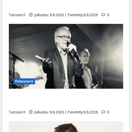
a
t
Päivitetty:
e
Tangokuningatar Raija Mäntyniemi: matka tyssäsi
n
r
o
Tanssiin.fi
Julkaistu: 8.8.2026 | Päivitetty:8.8.2026
0
t
i
k
i
…
o
n
”
o
a
s
Tanssiin.fi
h
t
ä
Julkaistu:
e
i
20.8.2025
Tanssiin.fi
t
|
Päivitetty:
ä
Julkaistu:
ä
17.8.2025
n
Orkesterit
|
–
Päivitetty:
D
Matti Ruohonen viettää taas synttäreitään täydessä
a
hiljaisuudessa – tämä on tilanne nyt
n
Tanssiin.fi
Julkaistu: 8.8.2026 | Päivitetty:8.8.2026
0
n
y
l