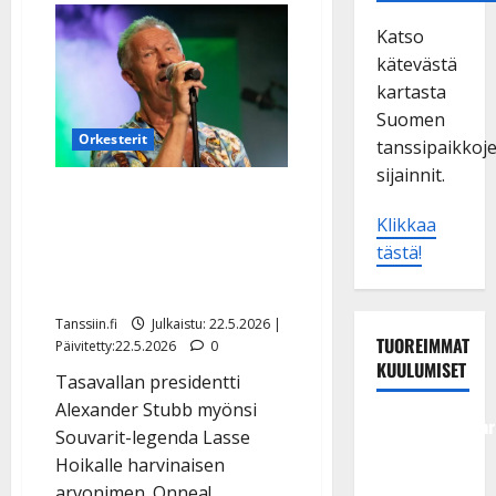
Katso
kätevästä
kartasta
Suomen
Orkesterit
tanssipaikkoj
sijainnit.
Lasse Hoikka sai
Klikkaa
musiikkineuvoksen
tästä!
arvonimen – sytytti
sikarin
Tanssiin.fi
Julkaistu: 22.5.2026 |
TUOREIMMAT
Päivitetty:22.5.2026
0
KUULUMISET
Tasavallan presidentti
Alexander Stubb myönsi
Tangokuningatar
Souvarit-legenda Lasse
Raija
Hoikalle harvinaisen
Mäntyniemi:
arvonimen. Onnea!