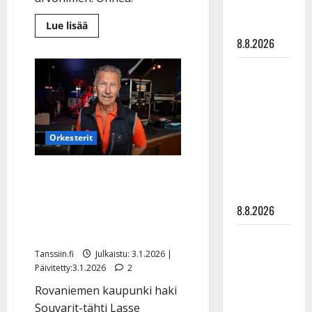
matka
tyssäsi
Lue
Lue lisää
lisää
8.8.2026
aiheesta
Lasse
Hoikka
Matti
sai
musiikkineuvoksen
Ruohonen
arvonimen
–
viettää taas
sytytti
synttäreitään
sikarin
Orkesterit
täydessä
hiljaisuudessa
Tämän takia Lasse Hoikka
– tämä on
tilanne nyt
ei saanut
8.8.2026
musiikkineuvoksen
arvonimeä
TTK-tähti
Anna
Tanssiin.fi
Julkaistu: 3.1.2026 |
Päivitetty:3.1.2026
2
Hanski
rakastaa
Rovaniemen kaupunki haki
tanssia –
Souvarit-tähti Lasse