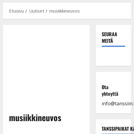
Etusivu
Uutiset
musiikkineuvos
SEURAA
MEITÄ
Ota
yhteyttä
info@tanssiin.f
musiikkineuvos
TANSSIPAIKAT K