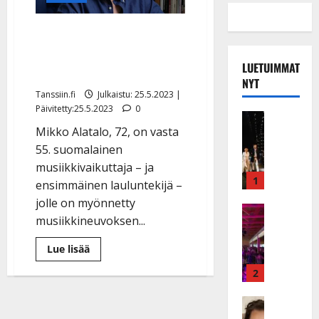
Tasavallan presidentti
myönsi Mikko Alatalolle
LUETUIMMAT
harvinaisen arvonimen
NYT
Tanssiin.fi
Julkaistu: 25.5.2023 |
Päivitetty:25.5.2023
0
Musiikkiv
H
Mikko Alatalo, 72, on vasta
u
55. suomalainen
i
musiikkivaikuttaja – ja
k
1
ensimmäinen lauluntekijä –
e
jolle on myönnetty
a
Keikat ja 
musiikkineuvoksen...
I
t
k
h
Lue
Lue lisää
ä
y
lisää
aiheesta
v
v
2
Tasavallan
ä
ä
presidentti
myönsi
s
Tanssitäh
s
Mikko
H
a
Alatalolle