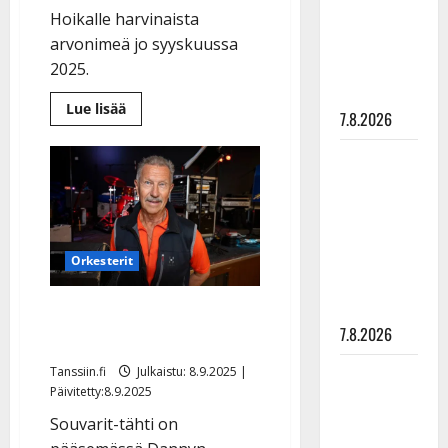
suru
Hoikalle harvinaista
tyttären
arvonimeä jo syyskuussa
syövästä
2025.
painaa
Lue
Lue lisää
7.8.2026
lisää
aiheesta
Tämän
Maikilta
takia
Lasse
pysäyttävä
Hoikka
ei
ulostulo:
saanut
”Elämä toi
musiikkineuvoksen
arvonimeä
eteeni
Orkesterit
sellaisen
yllätyksen…”
Lasse Hoikalle haetaan
7.8.2026
harvinaista arvonimeä
Tanssii
Tanssiin.fi
Julkaistu: 8.9.2025 |
Päivitetty:8.9.2025
tähtien
kanssa -
Souvarit-tähti on