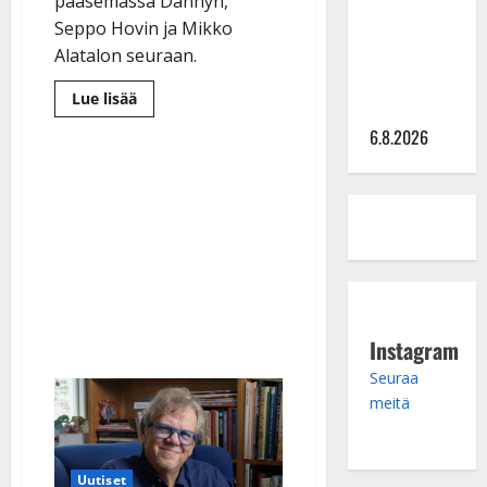
julkkikset
pääsemässä Dannyn,
julki: Anna
Seppo Hovin ja Mikko
Hanski
Alatalon seuraan.
liitää tv-
Lue
Lue lisää
parketilla
lisää
aiheesta
6.8.2026
Lasse
Hoikalle
haetaan
harvinaista
arvonimeä
Instagram
Seuraa
meitä
Uutiset