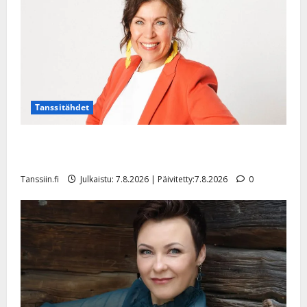
l
e
i
s
o
k
i
i
Tanssitähdet
t
o
TTK-tähti Anna Hanski rakastaa tanssia – suru
s
tyttären syövästä painaa
Tanssiin.fi
Tanssiin.fi
Julkaistu: 7.8.2026 | Päivitetty:7.8.2026
0
Julkaistu:
27.4.2025
|
Päivitetty: