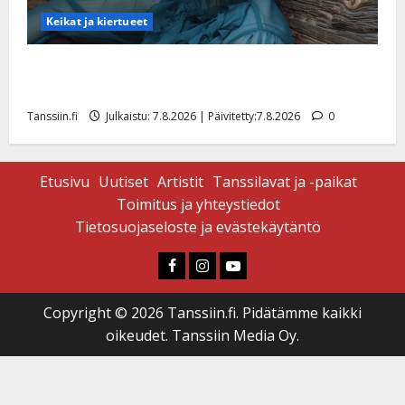
Keikat ja kiertueet
Maikilta pysäyttävä ulostulo: ”Elämä toi eteeni
sellaisen yllätyksen…”
Tanssiin.fi
Julkaistu: 7.8.2026 | Päivitetty:7.8.2026
0
Etusivu
Uutiset
Artistit
Tanssilavat ja -paikat
Toimitus ja yhteystiedot
Tietosuojaseloste ja evästekäytäntö
Faceboook
Instagram
Youtube
Copyright © 2026 Tanssiin.fi. Pidätämme kaikki
oikeudet. Tanssiin Media Oy.