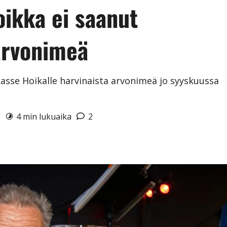
oikka ei saanut
arvonimeä
asse Hoikalle harvinaista arvonimeä jo syyskuussa
6
4 min lukuaika
2