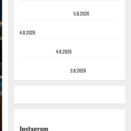
Jukka Hallikainen, 50, liikuttuu lapsenlapsistaan –
uusi laulu koskettaa syvältä
5.8.2026
Saija Tuupanen ei toivu – lääkäri: ”Vaakatasoon”
4.8.2026
Ilari Hämäläisen tangomatkan hinta: 10 000 eurolla
keikkoja sivu suun
4.8.2026
Teemu Roivainen kieroilee tv:n Petollisissa – pelkää
putoavansa ensimmäisenä
3.8.2026
Instagram