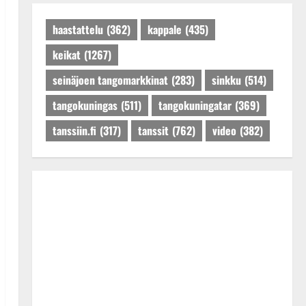
Päivitetty:27.4.2025
haastattelu
(362)
kappale
(435)
keikat
(1267)
seinäjoen tangomarkkinat
(283)
sinkku
(514)
tangokuningas
(511)
tangokuningatar
(369)
tanssiin.fi
(317)
tanssit
(762)
video
(382)