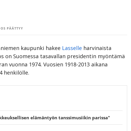
OS PÄÄTTYY
vaniemen kaupunki hakee
Lasselle
harvinaista
os on Suomessa tasavallan presidentin myöntämä
ran vuonna 1974. Vuosien 1918-2013 aikana
 henkilölle.
keuksellisen elämäntyön tanssimusiikin parissa"