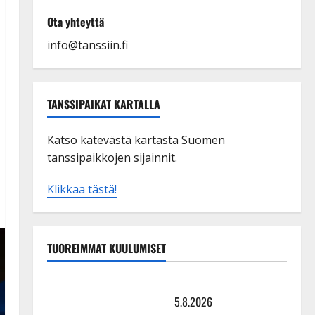
Ota yhteyttä
info@tanssiin.fi
TANSSIPAIKAT KARTALLA
Katso kätevästä kartasta Suomen
tanssipaikkojen sijainnit.
Klikkaa tästä!
TUOREIMMAT KUULUMISET
Leif Lindeman levytti: ”Kuvaa osuvasti uraani
pikkupojasta näihin päiviin”
5.8.2026