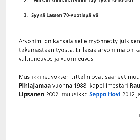
"Hoikan kohdalla ehdot täyttyvät selkeästi"
Syynä Lassen 70-vuotispäivä
Arvonimi on kansalaiselle myönnetty julkise
tekemästään työstä. Erilaisia arvonimiä on 
valtioneuvos ja vuorineuvos.
Musiikkineuvoksen tittelin ovat saaneet mu
Pihlajamaa
vuonna 1988, kapellimestari
Rau
Lipsanen
2002, muusikko
Seppo Hovi
2012 ja