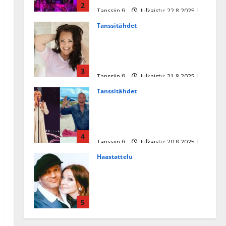
2
Tanssiin.fi
Julkaistu: 22.8.2025 |
Päivitetty:22.8.2025
Tanssitähdet
Heidi Pakarisen ja Mika
Pohjosen tytär kilpailee
missikisoissa
3
Tanssiin.fi
Julkaistu: 21.8.2025 |
Päivitetty:22.8.2025
Tanssitähdet
Tämä Ile Vainion runo Katri
Helenasta paisui hitiksi: ”Voi
tule Katri…”
4
Tanssiin.fi
Julkaistu: 20.8.2025 |
Päivitetty:22.8.2025
Haastattelu
Huikea rakkaustarina!
Dimitri Keiski ja Katja
juhlivat pian tinahäitään –
5
Dannylle iso kiitos
Tanssiin.fi
Julkaistu: 27.4.2025 |