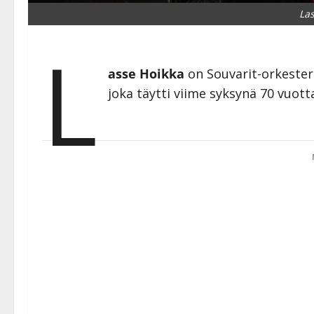
Las
L
asse Hoikka
on Souvarit-orkester
joka täytti viime syksynä 70 vuott