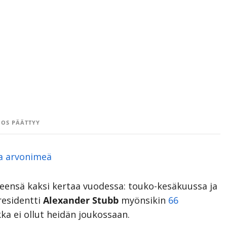
OS PÄÄTTYY
ta arvonimeä
eensä kaksi kertaa vuodessa: touko-kesäkuussa ja
residentti
Alexander Stubb
myönsikin
66
ka ei ollut heidän joukossaan.