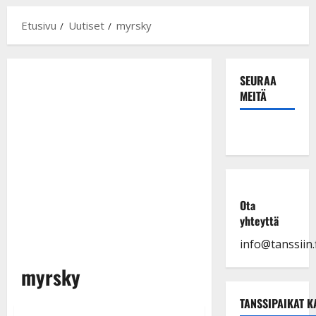
Etusivu
Uutiset
myrsky
SEURAA
MEITÄ
Ota
yhteyttä
info@tanssiin.f
myrsky
TANSSIPAIKAT K