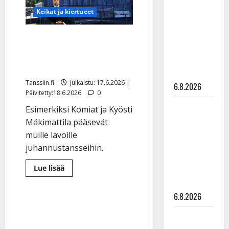
kanssa -
Keikat ja kiertueet
julkkikset
julki: Anna
Valasrannan myrskytuho:
Hanski
näin käy peruttujen
liitää tv-
esiintyjien keikoille
parketilla
Tanssiin.fi
Julkaistu: 17.6.2026 |
6.8.2026
Päivitetty:18.6.2026
0
Sopiiko
Esimerkiksi Komiat ja Kyösti
Edith Piaf
Mäkimattila pääsevät
tanssilavalle?
muille lavoille
Pirttijoki
juhannustansseihin.
näyttää
Lue
Lue lisää
mallia –
lisää
aiheesta
video
Valasrannan
6.8.2026
myrskytuho:
näin
käy
Leif
peruttujen
esiintyjien