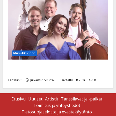
Musiikkivideo
Sopiiko Edith Piaf tanssilavalle? Pirttijoki näyttää
mallia – video
Tanssiin.fi
Julkaistu: 6.8.2026 | Päivitetty:6.8.2026
0
Etusivu
Uutiset
Artistit
Tanssilavat ja -paikat
Toimitus ja yhteystiedot
Tietosuojaseloste ja evästekäytäntö