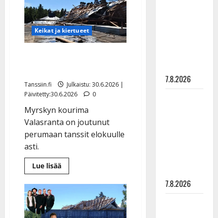
tanssitaan
rakastaa
uudessa
jättiteltassa
tanssia –
suru
Keikat ja kiertueet
tyttären
syövästä
Valasrannan tanssilavan
painaa
jälleenrakennus alkoi
7.8.2026
Tanssiin.fi
Julkaistu: 30.6.2026 |
Päivitetty:30.6.2026
0
Maikilta
pysäyttävä
Myrskyn kourima
ulostulo:
Valasranta on joutunut
”Elämä toi
perumaan tanssit elokuulle
eteeni
asti.
sellaisen
Lue
Lue lisää
yllätyksen…”
lisää
aiheesta
7.8.2026
Valasrannan
tanssilavan
jälleenrakennus
Tanssii
alkoi
tähtien