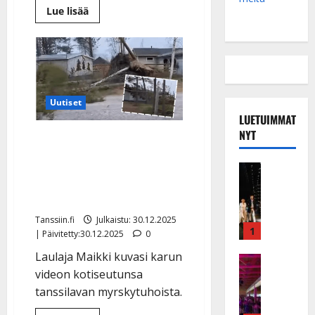
Lue
Lue lisää
lisää
aiheesta
Valasrannan
tanssilavan
katto
romahti
myrskyssä
–
tanssit
Uutiset
peruttu
LUETUIMMAT
NYT
Hannes-myrsky iski
tanssilavalle: puut
Musiikkiv
kaatuivat Yppärin
H
Merimajalla – video
u
i
Tanssiin.fi
Julkaistu: 30.12.2025
k
1
| Päivitetty:30.12.2025
0
e
Laulaja Maikki kuvasi karun
a
Keikat ja 
videon kotiseutunsa
I
t
k
h
tanssilavan myrskytuhoista.
ä
y