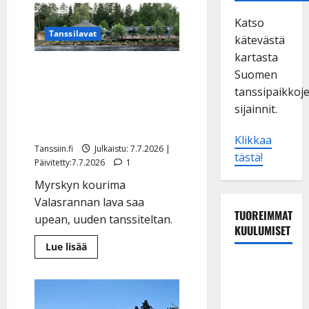
Katso
Tanssilavat
kätevästä
kartasta
Iloinen uutinen:
Suomen
Valasrannan Tanssileirillä
tanssipaikkoj
tanssitaan uudessa
sijainnit.
jättiteltassa
Klikkaa
Tanssiin.fi
Julkaistu: 7.7.2026 |
tästä!
Päivitetty:7.7.2026
1
Myrskyn kourima
Valasrannan lava saa
TUOREIMMAT
upean, uuden tanssiteltan.
KUULUMISET
Lue
Lue lisää
lisää
TTK-tähti
aiheesta
Iloinen
Anna
uutinen:
Valasrannan
Hanski
Tanssileirillä