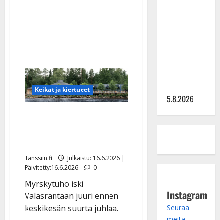
Lindeman
keikoille
levytti:
”Kuvaa
osuvasti
uraani
pikkupojasta
näihin
päiviin”
Keikat ja kiertueet
5.8.2026
Valasrannan tanssilavan
katto romahti myrskyssä
– tanssit peruttu
Tanssiin.fi
Julkaistu: 16.6.2026 |
Päivitetty:16.6.2026
0
Myrskytuho iski
Instagram
Valasrantaan juuri ennen
keskikesän suurta juhlaa.
Seuraa
meitä