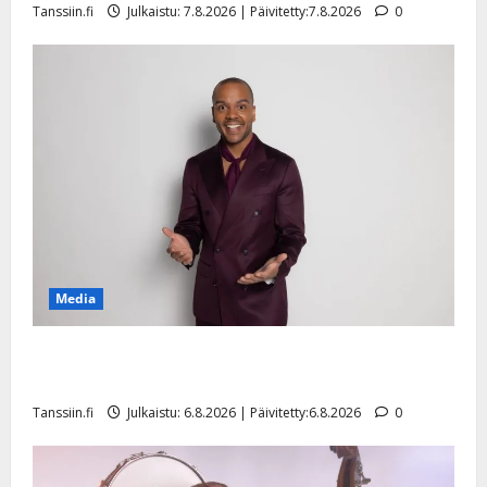
Tanssiin.fi
Julkaistu: 7.8.2026 | Päivitetty:7.8.2026
0
n
y
l
l
e
i
s
o
k
i
i
t
Media
o
s
Tanssii tähtien kanssa -julkkikset julki: Anna Hanski
Tanssiin.fi
liitää tv-parketilla
Julkaistu:
Tanssiin.fi
Julkaistu: 6.8.2026 | Päivitetty:6.8.2026
0
27.4.2025
|
Päivitetty: