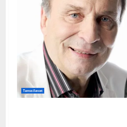
Tanssilavat
Reijo Taipaleen ja Pekka 
– Kreivinkalliolla kunnio