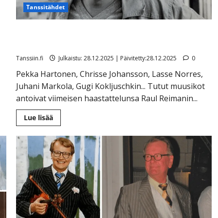
Tanssitähdet
Raul Reimanin elämäkerta tallensi monen tähden
viimeiset sanat – ”Surullista ja hurjaa”
Tanssiin.fi
Julkaistu: 28.12.2025 | Päivitetty:28.12.2025
0
Pekka Hartonen, Chrisse Johansson, Lasse Norres,
Juhani Markola, Gugi Kokljuschkin... Tutut muusikot
antoivat viimeisen haastattelunsa Raul Reimanin...
Lue
Lue lisää
lisää
aiheesta
Raul
Reimanin
elämäkerta
tallensi
monen
tähden
viimeiset
sanat
–
”Surullista
ja
hurjaa”