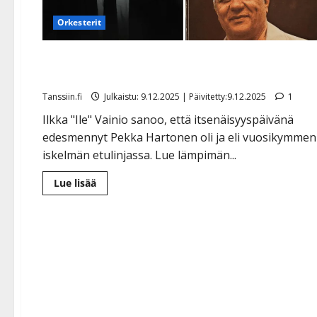
Orkesterit
Ilkka Vainio muistelee lämmöllä Pekka Hartosta:
”Paransimme maailmaa yhdessä Veikko Lavin kanssa
Tanssiin.fi
Julkaistu: 9.12.2025 | Päivitetty:9.12.2025
1
Ilkka "Ile" Vainio sanoo, että itsenäisyyspäivänä
edesmennyt Pekka Hartonen oli ja eli vuosikymmen
iskelmän etulinjassa. Lue lämpimän...
Lue
Lue lisää
lisää
aiheesta
Ilkka
Vainio
muistelee
lämmöllä
Pekka
Hartosta:
”Paransimme
maailmaa
yhdessä
Veikko
Lavin