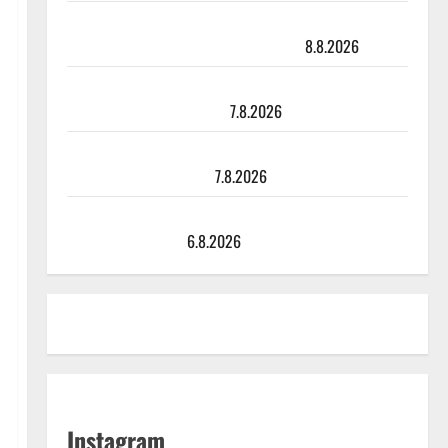
Matti Ruohonen viettää taas synttäreitään täydessä
hiljaisuudessa – tämä on tilanne nyt
8.8.2026
TTK-tähti Anna Hanski rakastaa tanssia – suru
tyttären syövästä painaa
7.8.2026
Maikilta pysäyttävä ulostulo: ”Elämä toi eteeni
sellaisen yllätyksen…”
7.8.2026
Tanssii tähtien kanssa -julkkikset julki: Anna Hanski
liitää tv-parketilla
6.8.2026
Instagram