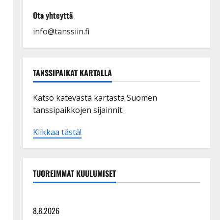
Ota yhteyttä
info@tanssiin.fi
TANSSIPAIKAT KARTALLA
Katso kätevästä kartasta Suomen
tanssipaikkojen sijainnit.
Klikkaa tästä!
TUOREIMMAT KUULUMISET
Tangokuningatar Raija Mäntyniemi: matka tyssäsi
8.8.2026