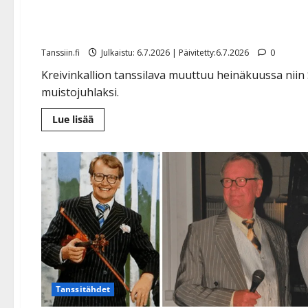
mestareita
Tanssiin.fi
Julkaistu: 6.7.2026 | Päivitetty:6.7.2026
0
Kreivinkallion tanssilava muuttuu heinäkuussa niin 
muistojuhlaksi.
Lue
Lue lisää
lisää
aiheesta
Reijo
Taipaleen
ja
Pekka
Hartosen
muistoksi
tanssitaan
–
Kreivinkalliolla
kunnioitetaan
suomalaisen
iskelmän
mestareita
Tanssitähdet