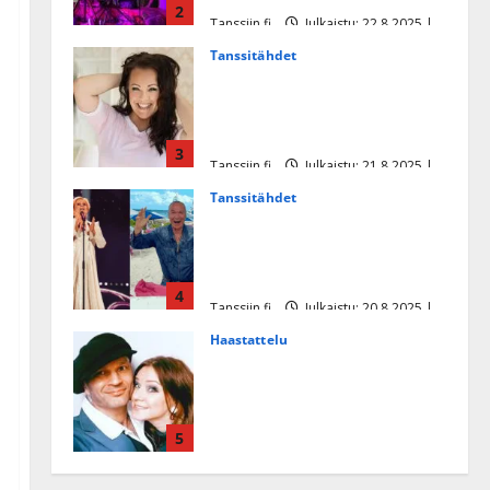
2
Tanssiin.fi
Julkaistu: 22.8.2025 |
Päivitetty:22.8.2025
Tanssitähdet
Heidi Pakarisen ja Mika
Pohjosen tytär kilpailee
missikisoissa
3
Tanssiin.fi
Julkaistu: 21.8.2025 |
Päivitetty:22.8.2025
Tanssitähdet
Tämä Ile Vainion runo Katri
Helenasta paisui hitiksi: ”Voi
tule Katri…”
4
Tanssiin.fi
Julkaistu: 20.8.2025 |
Päivitetty:22.8.2025
Haastattelu
Huikea rakkaustarina!
Dimitri Keiski ja Katja
juhlivat pian tinahäitään –
5
Dannylle iso kiitos
Tanssiin.fi
Julkaistu: 27.4.2025 |