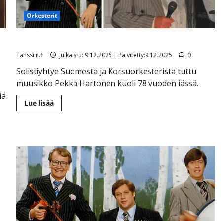
Orkesterit
Pekka Hartonen on kuollut
”
Tanssiin.fi
Julkaistu: 9.12.2025 | Päivitetty:9.12.2025
0
Solistiyhtye Suomesta ja Korsuorkesterista tuttu
muusikko Pekka Hartonen kuoli 78 vuoden iässä.
iä
Lue
Lue lisää
lisää
aiheesta
Pekka
Hartonen
on
kuollut