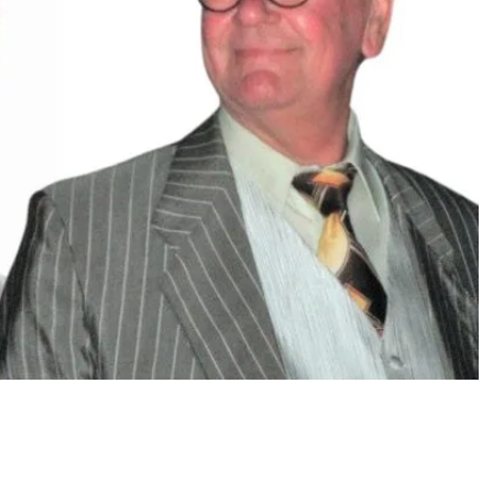
Hartosen muistoksi tanssitaan
itetaan suomalaisen iskelmän