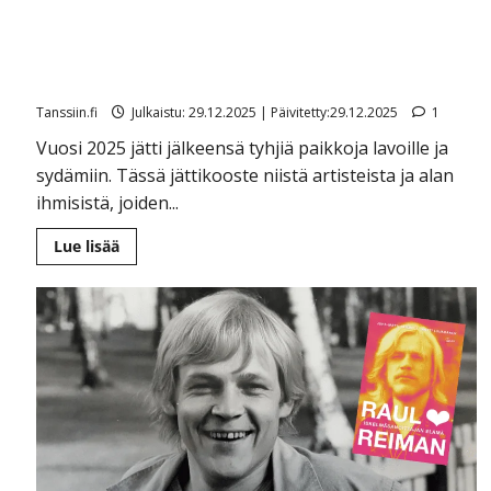
Heidät menetimme vuonna 2025: Tapani Kansa, Marko
Lämsä, Chrisse Johansson, Kyösti Roth, Pate
Mustajärvi…
Tanssiin.fi
Julkaistu: 29.12.2025 | Päivitetty:29.12.2025
1
Vuosi 2025 jätti jälkeensä tyhjiä paikkoja lavoille ja
sydämiin. Tässä jättikooste niistä artisteista ja alan
ihmisistä, joiden...
Lue
Lue lisää
lisää
aiheesta
Heidät
menetimme
vuonna
2025:
Tapani
Kansa,
Marko
Lämsä,
Chrisse
Johansson,
Kyösti
Roth,
Pate
Mustajärvi…