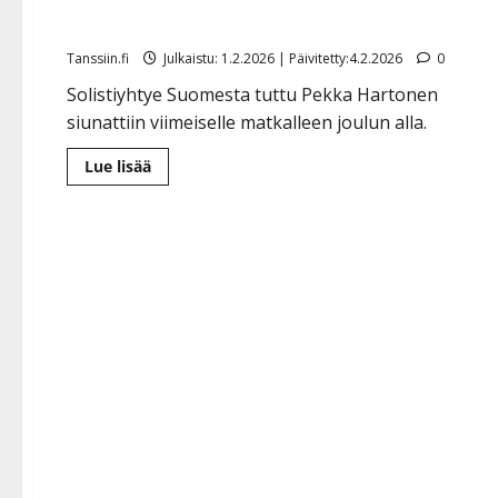
Pekka Hartosen kuolinilmoitus julki
Tanssiin.fi
Julkaistu: 1.2.2026 | Päivitetty:4.2.2026
0
Solistiyhtye Suomesta tuttu Pekka Hartonen
siunattiin viimeiselle matkalleen joulun alla.
Lue
Lue lisää
lisää
aiheesta
Pekka
Hartosen
kuolinilmoitus
julki