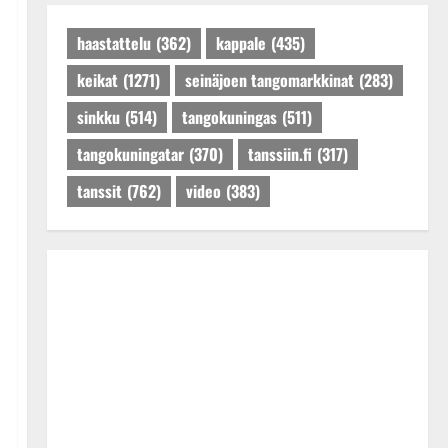
Päivitetty:27.4.2025
haastattelu
(362)
kappale
(435)
keikat
(1271)
seinäjoen tangomarkkinat
(283)
sinkku
(514)
tangokuningas
(511)
tangokuningatar
(370)
tanssiin.fi
(317)
tanssit
(762)
video
(383)