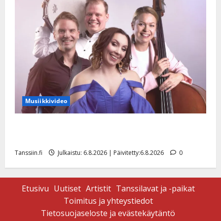
Musiikkivideo
Sopiiko Edith Piaf tanssilavalle? Pirttijoki näyttää
mallia – video
Tanssiin.fi
Julkaistu: 6.8.2026 | Päivitetty:6.8.2026
0
Etusivu
Uutiset
Artistit
Tanssilavat ja -paikat
Toimitus ja yhteystiedot
Tietosuojaseloste ja evästekäytäntö