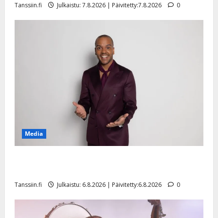
Tanssiin.fi
Julkaistu: 7.8.2026 | Päivitetty:7.8.2026
0
n
y
l
l
e
i
s
o
k
i
i
t
Media
o
s
Tanssii tähtien kanssa -julkkikset julki: Anna Hanski
Tanssiin.fi
liitää tv-parketilla
Julkaistu:
Tanssiin.fi
Julkaistu: 6.8.2026 | Päivitetty:6.8.2026
0
27.4.2025
|
Päivitetty: