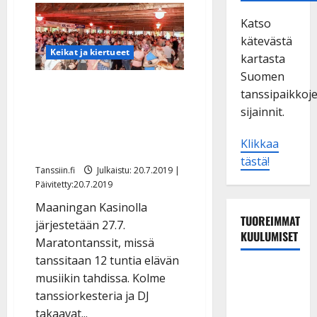
Katso
kätevästä
Keikat ja kiertueet
kartasta
Suomen
Jaksatko tanssia 12 tuntia
tanssipaikkoj
putkeen? Leikkimieliset
sijainnit.
Maratontanssit
Klikkaa
palkitsevat liikkujan
tästä!
Tanssiin.fi
Julkaistu: 20.7.2019 |
Päivitetty:20.7.2019
Maaningan Kasinolla
TUOREIMMAT
järjestetään 27.7.
KUULUMISET
Maratontanssit, missä
tanssitaan 12 tuntia elävän
TTK-tähti
musiikin tahdissa. Kolme
Anna
tanssiorkesteria ja DJ
Hanski
takaavat...