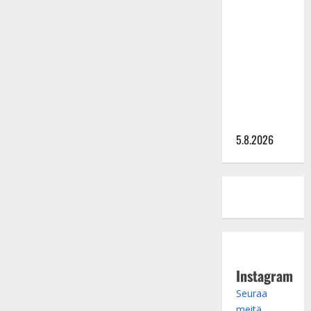
Lindeman
levytti:
”Kuvaa
osuvasti
uraani
pikkupojasta
näihin
päiviin”
5.8.2026
Instagram
Seuraa
meitä