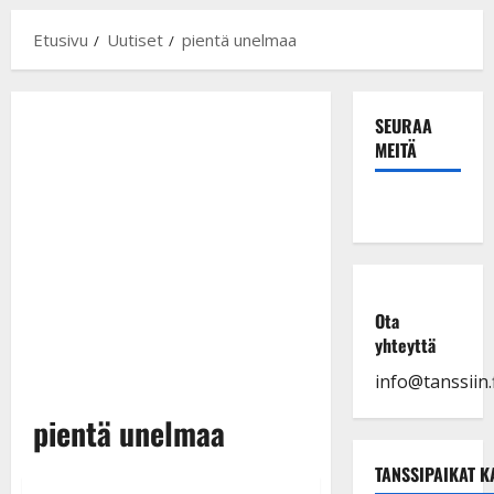
Etusivu
Uutiset
pientä unelmaa
SEURAA
MEITÄ
Ota
yhteyttä
info@tanssiin.f
pientä unelmaa
TANSSIPAIKAT K