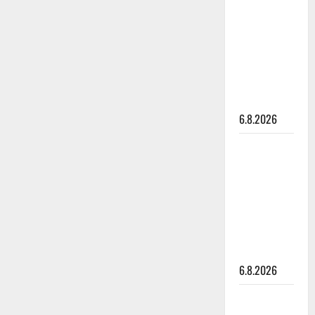
kanssa -
julkkikset
julki: Anna
Hanski
liitää tv-
parketilla
6.8.2026
Sopiiko
Edith Piaf
tanssilavalle?
Pirttijoki
näyttää
mallia –
video
6.8.2026
Leif