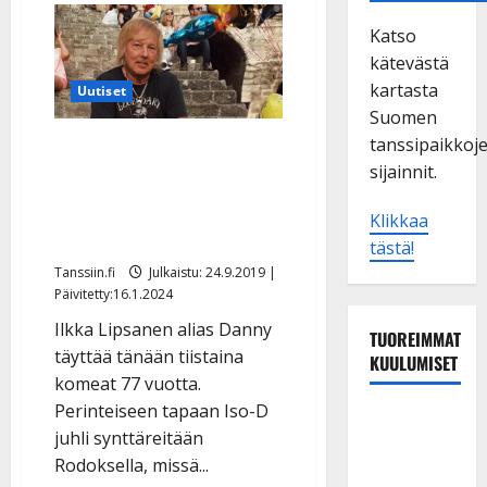
Katso
kätevästä
kartasta
Uutiset
Suomen
tanssipaikkoj
Danny juhli 77-
sijainnit.
vuotispäiväänsä taas
auringon alla – synttäri-
Klikkaa
illallinen Rodoksella
tästä!
Tanssiin.fi
Julkaistu: 24.9.2019 |
Päivitetty:16.1.2024
Ilkka Lipsanen alias Danny
TUOREIMMAT
täyttää tänään tiistaina
KUULUMISET
komeat 77 vuotta.
Perinteiseen tapaan Iso-D
Matti
juhli synttäreitään
Ruohonen
Rodoksella, missä...
viettää taas