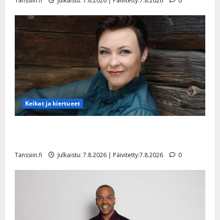
Tanssiin.fi
Julkaistu: 7.8.2026 | Päivitetty:7.8.2026
0
y
l
l
e
i
s
o
k
i
i
Keikat ja kiertueet
t
o
Maikilta pysäyttävä ulostulo: ”Elämä toi eteeni
s
sellaisen yllätyksen…”
Tanssiin.fi
Tanssiin.fi
Julkaistu: 7.8.2026 | Päivitetty:7.8.2026
0
Julkaistu:
27.4.2025
|
Päivitetty: