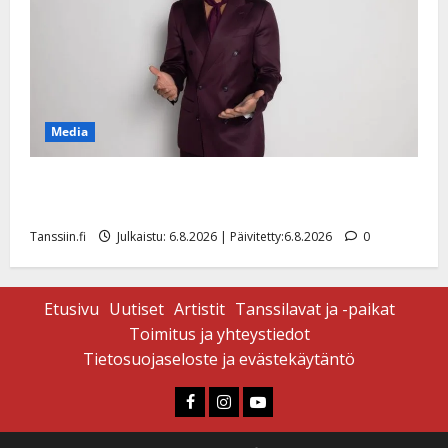
Media
Tanssii tähtien kanssa -julkkikset julki: Anna Hanski
liitää tv-parketilla
Tanssiin.fi
Julkaistu: 6.8.2026 | Päivitetty:6.8.2026
0
Etusivu
Uutiset
Artistit
Tanssilavat ja -paikat
Toimitus ja yhteystiedot
Tietosuojaseloste ja evästekäytäntö
Faceboook
Instagram
Youtube