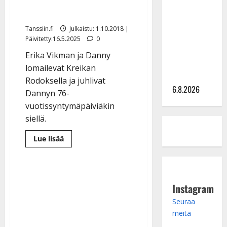
Sopiiko
aurinkoiset kuvat
Edith Piaf
tanssilavalle?
Tanssiin.fi
Julkaistu: 1.10.2018 |
Pirttijoki
Päivitetty:16.5.2025
0
näyttää
Erika Vikman ja Danny
mallia –
lomailevat Kreikan
video
Rodoksella ja juhlivat
6.8.2026
Dannyn 76-
vuotissyntymäpäiviäkin
siellä.
Lue
Lue lisää
lisää
aiheesta
Erika
Vikman
ja
Danny
Instagram
Rodoksella:
katso
Seuraa
aurinkoiset
kuvat
meitä