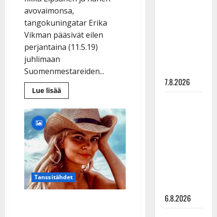
pysäyttävä
avovaimonsa,
ulostulo:
tangokuningatar Erika
”Elämä toi
Vikman pääsivät eilen
eteeni
perjantaina (11.5.19)
sellaisen
juhlimaan
yllätyksen…”
Suomenmestareiden...
7.8.2026
Lue
Lue lisää
lisää
Tanssii
aiheesta
Danny
tähtien
ja
Erika
kanssa -
juhlivat
julkkikset
HPK:n
kultakiekkoilijoiden
julki: Anna
kanssa
Rodoksella
Hanski
–
katso
liitää tv-
Tanssitähdet
kuvat
parketilla
6.8.2026
Erika Vikman ja Danny
Rodoksella: katso