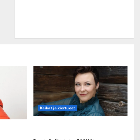
Keikat ja kiertueet
Maikilta pysäyttävä ulostulo: ”Elämä toi
aa tanssia –
eteeni sellaisen yllätyksen…”
a