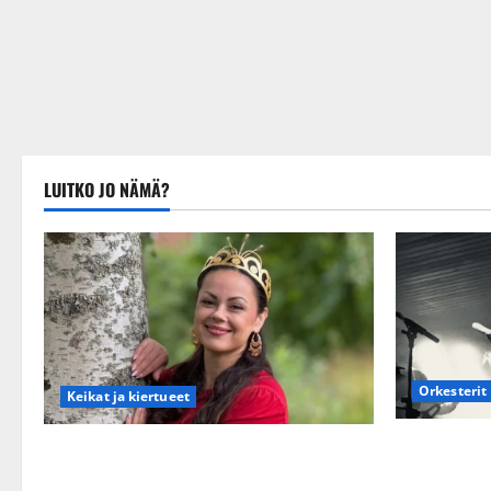
LUITKO JO NÄMÄ?
Orkesterit
Keikat ja kiertueet
Matti Ruoho
Tangokuningatar Raija Mäntyniemi:
synttäreitä
matka tyssäsi