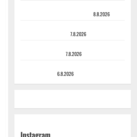
Matti Ruohonen viettää taas synttäreitään täydessä
hiljaisuudessa – tämä on tilanne nyt
8.8.2026
TTK-tähti Anna Hanski rakastaa tanssia – suru
tyttären syövästä painaa
7.8.2026
Maikilta pysäyttävä ulostulo: ”Elämä toi eteeni
sellaisen yllätyksen…”
7.8.2026
Tanssii tähtien kanssa -julkkikset julki: Anna Hanski
liitää tv-parketilla
6.8.2026
Instagram