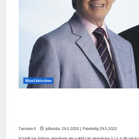
Musiikkivideo
Ilouutinen: Matin ja Tepon 
nettiin – veljekset haluav
Tanssiin.fi
Julkaistu: 29.5.2020 | Päivitetty:29.5.2020
Vanhan liiton miehet muuttivat mielensä ja julkaisi