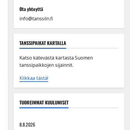
Ota yhteyttä
info@tanssiin.fi
TANSSIPAIKAT KARTALLA
Katso kätevästä kartasta Suomen
tanssipaikkojen sijainnit.
Klikkaa tästä!
TUOREIMMAT KUULUMISET
Tangokuningatar Raija Mäntyniemi: matka tyssäsi
8.8.2026