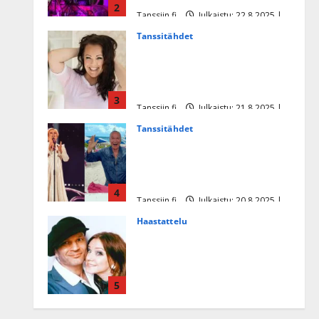
2
Tanssiin.fi
Julkaistu: 22.8.2025 |
Päivitetty:22.8.2025
Tanssitähdet
Heidi Pakarisen ja Mika
Pohjosen tytär kilpailee
missikisoissa
3
Tanssiin.fi
Julkaistu: 21.8.2025 |
Päivitetty:22.8.2025
Tanssitähdet
Tämä Ile Vainion runo Katri
Helenasta paisui hitiksi: ”Voi
tule Katri…”
4
Tanssiin.fi
Julkaistu: 20.8.2025 |
Päivitetty:22.8.2025
Haastattelu
Huikea rakkaustarina!
Dimitri Keiski ja Katja
juhlivat pian tinahäitään –
5
Dannylle iso kiitos
Tanssiin.fi
Julkaistu: 27.4.2025 |