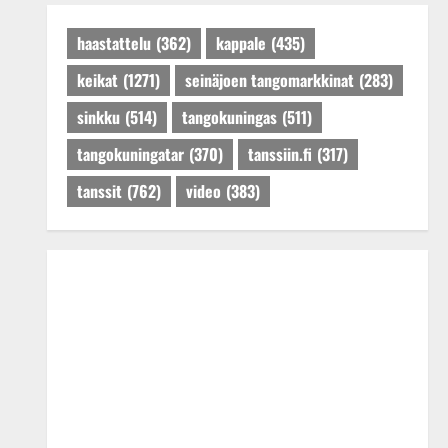
Päivitetty:27.4.2025
haastattelu
(362)
kappale
(435)
keikat
(1271)
seinäjoen tangomarkkinat
(283)
sinkku
(514)
tangokuningas
(511)
tangokuningatar
(370)
tanssiin.fi
(317)
tanssit
(762)
video
(383)