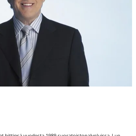
kaikki hitit ilmestyivät
at olla ajan hermolla
vat hittinsä vuodesta 1989 suoratoistopalveluissa. Lue