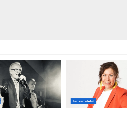
Tanssitähdet
TTK-tähti Anna Hanski rakast
nen viettää taas
suru tyttären syövästä paina
än täydessä hiljaisuudessa –