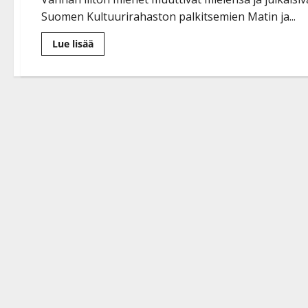
Suomen Kultuurirahaston palkitsemien Matin ja...
Lue
Lue lisää
lisää
aiheesta
Ilouutinen:
Matin
ja
Tepon
kaikki
hitit
ilmestyivät
nettiin
–
veljekset
haluavat
olla
ajan
hermolla