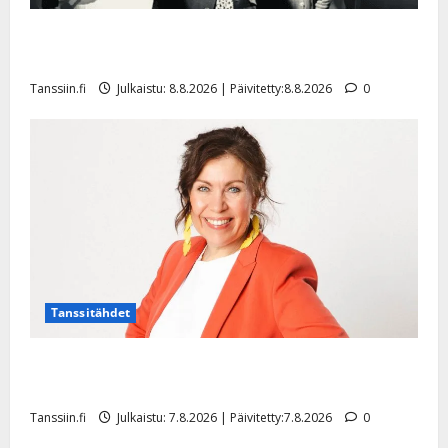
l
e
Matti Ruohonen viettää taas synttäreitään täydessä
i
hiljaisuudessa – tämä on tilanne nyt
s
Tanssiin.fi
Julkaistu: 8.8.2026 | Päivitetty:8.8.2026
0
o
k
i
i
t
o
s
Tanssiin.fi
Julkaistu:
27.4.2025
Tanssitähdet
|
Päivitetty:
TTK-tähti Anna Hanski rakastaa tanssia – suru
tyttären syövästä painaa
Tanssiin.fi
Julkaistu: 7.8.2026 | Päivitetty:7.8.2026
0