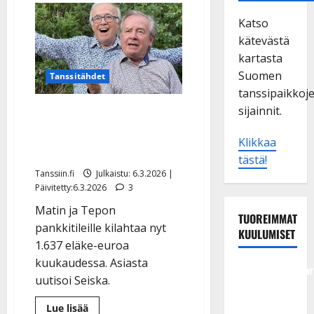
Katso
kätevästä
kartasta
Suomen
Tanssitähdet
tanssipaikkoj
sijainnit.
Yllätys: Matti ja Teppo
Ruohonen saivat
Klikkaa
taiteilijaeläkkeet
tästä!
Tanssiin.fi
Julkaistu: 6.3.2026 |
Päivitetty:6.3.2026
3
Matin ja Tepon
TUOREIMMAT
pankkitileille kilahtaa nyt
KUULUMISET
1.637 eläke-euroa
kuukaudessa. Asiasta
Tangokuningatar
uutisoi Seiska.
Raija
Mäntyniemi:
Lue
Lue lisää