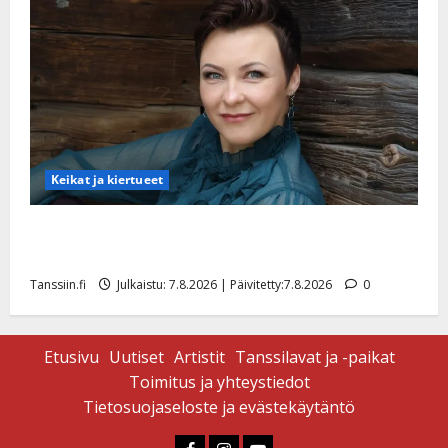
Keikat ja kiertueet
Maikilta pysäyttävä ulostulo: ”Elämä toi eteeni
sellaisen yllätyksen…”
Tanssiin.fi
Julkaistu: 7.8.2026 | Päivitetty:7.8.2026
0
Etusivu
Uutiset
Artistit
Tanssilavat ja -paikat
Toimitus ja yhteystiedot
Tietosuojaseloste ja evästekäytäntö
Faceboook
Instagram
Youtube