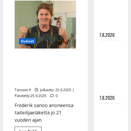
Taiteilijaeläkettä
suru
vaativa
Frederik,
tyttären
80,
tienasi
syövästä
tuhdisti
–
painaa
ja
7.8.2026
sai
jättimätkyt
Uutiset
Maikilta
pysäyttävä
Frederik, 80, vaatii
ulostulo:
taiteilijaeläkettä – näin
”Elämä toi
hurjasti laulaja on
eteeni
tienannut
sellaisen
yllätyksen…”
Tanssiin.fi
Julkaistu: 25.9.2025 |
Päivitetty:25.9.2025
0
7.8.2026
Frederik sanoo anoneensa
Tanssii
taiteilijaeläkettä jo 21
tähtien
vuoden ajan.
kanssa -