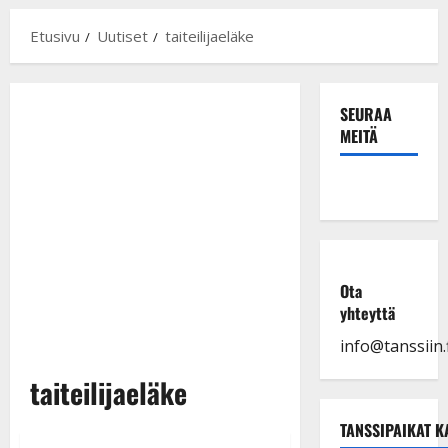
Etusivu
Uutiset
taiteilijaeläke
SEURAA
MEITÄ
Ota
yhteyttä
info@tanssiin.f
taiteilijaeläke
TANSSIPAIKAT K