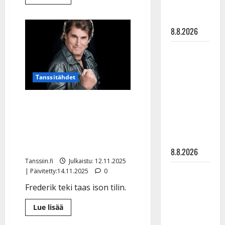
lisää
matka
aiheesta
Yllätys:
tyssäsi
Matti
8.8.2026
ja
Teppo
Ruohonen
Matti
saivat
taiteilijaeläkkeet
Ruohonen
viettää taas
Tanssitähdet
synttäreitään
täydessä
Taiteilijaeläkettä vaativa
hiljaisuudessa
Frederik, 80, tienasi
– tämä on
tuhdisti – ja sai
tilanne nyt
jättimätkyt
8.8.2026
Tanssiin.fi
Julkaistu: 12.11.2025
TTK-tähti
| Päivitetty:14.11.2025
0
Anna
Frederik teki taas ison tilin.
Hanski
Lue
Lue lisää
rakastaa
lisää
tanssia –
aiheesta