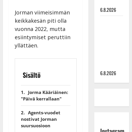
parketilla
6.8.2026
Jorman viimeisimmän
keikkakesän piti olla
Sopiiko
Edith Piaf
vuonna 2022, mutta
tanssilavalle?
esiintymiset peruttiin
Pirttijoki
yllättäen.
näyttää
mallia –
video
6.8.2026
Sisältö
Jorma Kääriäinen:
"Päivä kerrallaan"
Agents-vuodet
nostivat Jorman
suursuosioon
Instagram