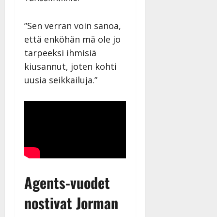
|
Päivitetty:
”Sen verran voin sanoa,
että enköhän mä ole jo
tarpeeksi ihmisiä
kiusannut, joten kohti
uusia seikkailuja.”
Agents-vuodet
nostivat Jorman