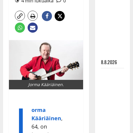
4 min lukuaika
0
Matti
Ruohonen
viettää taas
synttäreitään
täydessä
hiljaisuudessa
– tämä on
tilanne nyt
8.8.2026
TTK-tähti
Anna
Jorma Kääriäinen.
Hanski
J
rakastaa
tanssia –
orma
suru
Kääriäinen
,
tyttären
syövästä
64, on