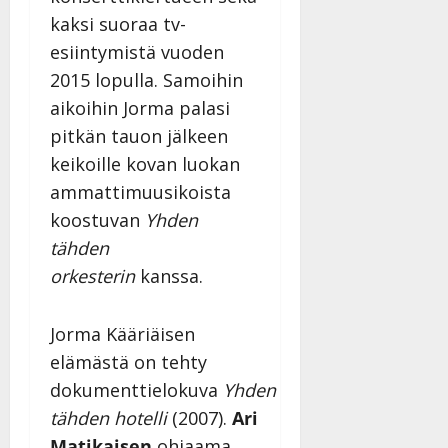
kaksi suoraa tv-
esiintymistä vuoden
2015 lopulla. Samoihin
aikoihin Jorma palasi
pitkän tauon jälkeen
keikoille kovan luokan
ammattimuusikoista
koostuvan
Yhden
tähden
orkesterin
kanssa.
Jorma Kääriäisen
elämästä on tehty
dokumenttielokuva
Yhden
tähden hotelli
(2007).
Ari
Matikaisen
ohjaama