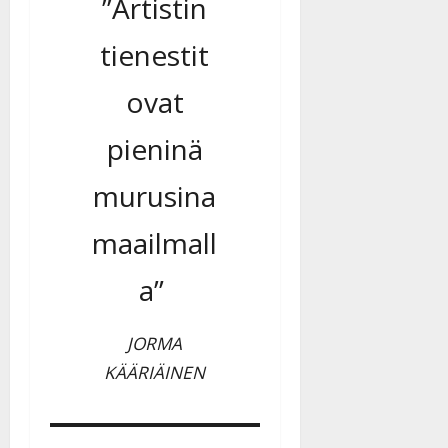
”Artistin
tienestit
ovat
pieninä
murusina
maailmall
a”
JORMA
KÄÄRIÄINEN