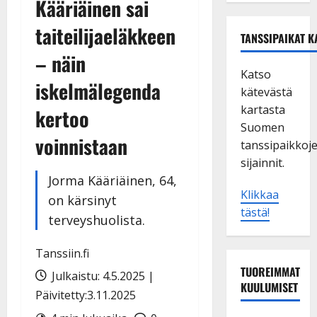
Kääriäinen sai
taiteilijaeläkkeen
TANSSIPAIKAT K
– näin
Katso
iskelmälegenda
kätevästä
kartasta
kertoo
Suomen
voinnistaan
tanssipaikkoj
sijainnit.
Jorma Kääriäinen, 64,
Klikkaa
on kärsinyt
tästä!
terveyshuolista.
Tanssiin.fi
TUOREIMMAT
Julkaistu: 4.5.2025 |
KUULUMISET
Päivitetty:3.11.2025