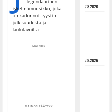
painaa
legendaarinen
7.8.2026
iskelmämuusikko, joka
on kadonnut tyystin
Maikilta
julkisuudesta ja
pysäyttävä
ulostulo:
laululavoilta.
”Elämä toi
eteeni
MAINOS
sellaisen
yllätyksen…”
7.8.2026
Tanssii
tähtien
kanssa -
julkkikset
julki: Anna
Hanski
MAINOS PÄÄTTYY
liitää tv-