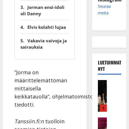
Seuraa
Jorman ensi-idoli
meitä
oli Danny
Elvis kolahti lujaa
Vakavia vaivoja ja
sairauksia
LUETUIMMAT
NYT
”Jorma on
määrittelemättömän
Musiikkiv
mittaisella
H
u
keikkatauolla”, ohjelmatoimisto
i
tiedotti.
k
1
e
a
Keikat ja 
Tanssiin.fi:n
tuolloin
I
t