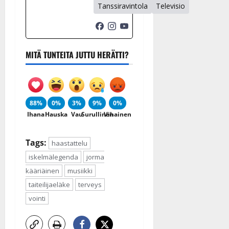
Tanssiravintola
Televisio
MITÄ TUNTEITA JUTTU HERÄTTI?
88%
0%
3%
9%
0%
Ihana
Hauska
Vau
Surullinen
Vihainen
Tags:
haastattelu
iskelmälegenda
jorma
kääriäinen
musiikki
taiteilijaeläke
terveys
vointi