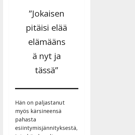
”Jokaisen
pitäisi elää
elämääns
ä nyt ja
tässä”
Hän on paljastanut
myös kärsineensä
pahasta
esiintymisjännityksestä,