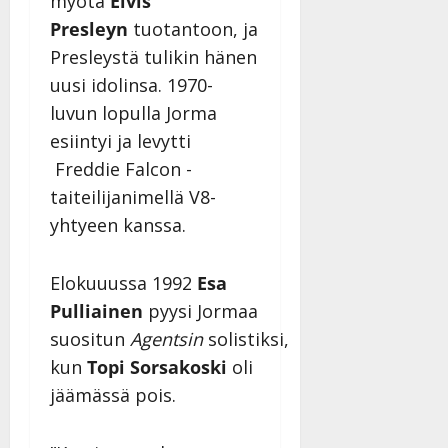
myötä
Elvis
Presleyn
tuotantoon, ja
Presleystä tulikin hänen
uusi idolinsa. 1970-
luvun lopulla Jorma
esiintyi ja levytti
Freddie Falcon -
taiteilijanimellä V8-
yhtyeen kanssa.
Elokuuussa 1992
Esa
Pulliainen
pyysi Jormaa
suositun
Agentsin
solistiksi,
kun
Topi Sorsakoski
oli
jäämässä pois.