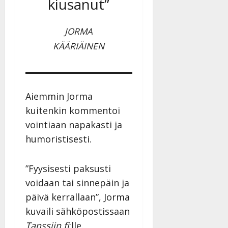
kiusanut”
a
n
n
JORMA
y
KÄÄRIÄINEN
l
l
e
i
Aiemmin Jorma
s
o
kuitenkin kommentoi
k
vointiaan napakasti ja
i
humoristisesti.
i
t
o
”Fyysisesti paksusti
s
voidaan tai sinnepäin ja
Tanssiin.fi
päivä kerrallaan”, Jorma
kuvaili sähköpostissaan
Julkaistu:
27.4.2025
Tanssiin.fi
:lle.