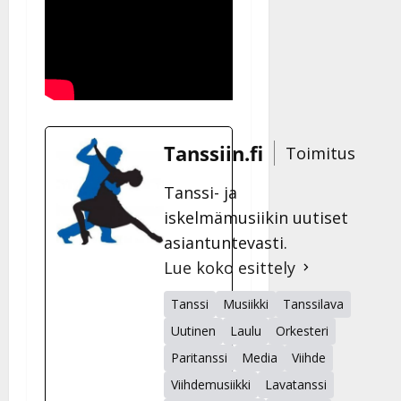
Tanssiin.fi
Toimitus
Tanssi- ja
iskelmämusiikin uutiset
asiantuntevasti.
Lue koko esittely
Tanssi
Musiikki
Tanssilava
Uutinen
Laulu
Orkesteri
Paritanssi
Media
Viihde
Viihdemusiikki
Lavatanssi