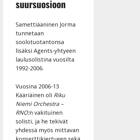
suursuosioon
Samettiääninen Jorma
tunnetaan
soolotuotantonsa
lisäksi Agents-yhtyeen
laulusolistina vuosilta
1992-2006.
Vuosina 2006-13
Kääriäinen oli
Riku
Niemi Orchestra –
RNO:
n vakituinen
solisti, ja he tekivät
yhdessä myös mittavan
konserttikiertueen sekä