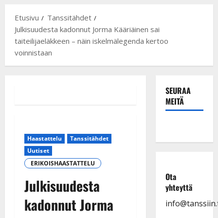
Etusivu
Tanssitähdet
Julkisuudesta kadonnut Jorma Kääriäinen sai
taiteilijaeläkkeen – näin iskelmälegenda kertoo
voinnistaan
SEURAA
MEITÄ
Haastattelu
Tanssitähdet
Uutiset
ERIKOISHAASTATTELU
Ota
Julkisuudesta
yhteyttä
kadonnut Jorma
info@tanssiin.f