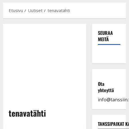
Etusivu
Uutiset
tenavatähti
SEURAA
MEITÄ
Ota
yhteyttä
info@tanssiin.f
tenavatähti
TANSSIPAIKAT K