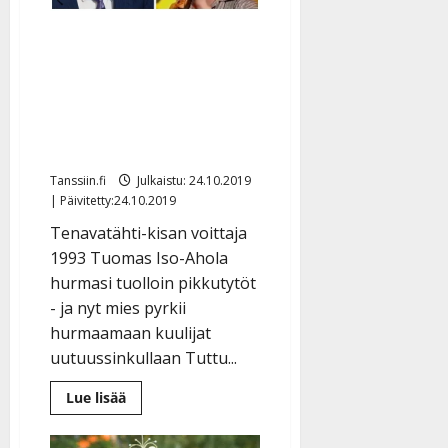
a
t
Päivitetty:
e
n
Lännen lokarilla
r
o
t
i
hurmannut Tenavatähti-
k
i
…
o
voittaja julkaisi
n
”
o
ensisinglensä aikuisena –
a
s
Tanssiin.fi
h
tähtää tangotähdeksi
t
ä
Julkaistu:
e
Tanssiin.fi
Julkaistu: 24.10.2019
i
20.8.2025
| Päivitetty:24.10.2019
Tanssiin.fi
t
|
Päivitetty:
ä
Tenavatähti-kisan voittaja
Julkaistu:
ä
1993 Tuomas Iso-Ahola
17.8.2025
n
hurmasi tuolloin pikkutytöt
|
–
Päivitetty:
- ja nyt mies pyrkii
D
hurmaamaan kuulijat
a
uutuussinkullaan Tuttu...
n
n
Lue
Lue lisää
y
lisää
aiheesta
l
Lännen