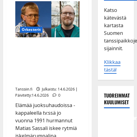
Katso
kätevästä
kartasta
Orkesterit
Suomen
tanssipaikkoj
Muistatko tämän
sijainnit.
Tenavatähden?
Tanssimuusikoksi
Klikkaa
tästä!
ryhtynyt Matias Sassali
viettää juhlavuotta
Tanssiin.fi
Julkaistu: 14.6.2026 |
TUOREIMMAT
Päivitetty:14.6.2026
0
KUULUMISET
Elämää juoksuhaudoissa -
kappaleella tv:ssä jo
Tangokuningatar
vuonna 1991 hurmannut
Raija
Matias Sassali iskee rytmiä
Mäntyniemi:
iskelmärumpalina.