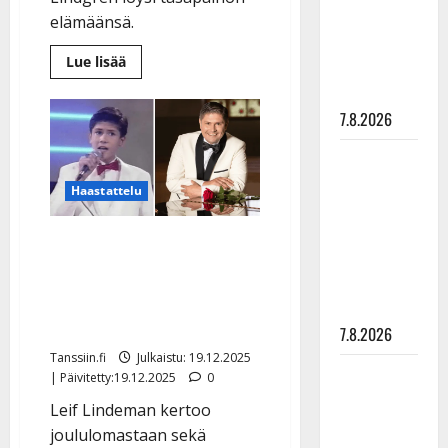
suru
elämäänsä.
tyttären
Lue
Lue lisää
syövästä
lisää
aiheesta
painaa
Muistatko
Tenavatähti-
7.8.2026
hurmuri
Leif
Maikilta
Lindgrenin?
Joutui
pysäyttävä
vankilaan
Haastattelu
–
ulostulo:
elää
nyt
”Elämä toi
Leif Lindeman tekee
isänä
Kuusamossa
eteeni
juhlalevyn – ura alkoi jo
sellaisen
35 vuotta sitten
yllätyksen…”
Tenavatähdestä
7.8.2026
Tanssiin.fi
Julkaistu: 19.12.2025
Tanssii
| Päivitetty:19.12.2025
0
tähtien
Leif Lindeman kertoo
kanssa -
joululomastaan sekä