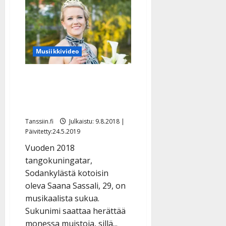
l
lokarilla
hurmannut
e
Tenavatähti-
voittaja
i
julkaisi
s
ensisinglensä
aikuisena
o
Musiikkivideo
–
k
tähtää
tangotähdeksi
i
Näin komeasti tango-
i
Saanan isoveli lauloi
t
o
Tenavatähtenä – video!
s
Tanssiin.fi
Julkaistu: 9.8.2018 |
Tanssiin.fi
Päivitetty:24.5.2019
Vuoden 2018
Julkaistu:
27.4.2025
tangokuningatar,
|
Sodankylästä kotoisin
Päivitetty:
oleva Saana Sassali, 29, on
musikaalista sukua.
Sukunimi saattaa herättää
monessa muistoja, sillä...