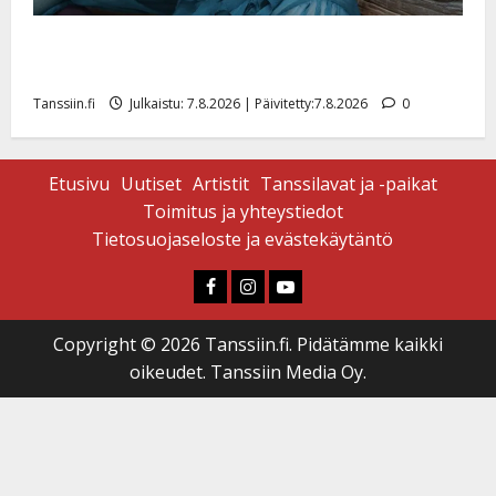
Maikilta pysäyttävä ulostulo: ”Elämä toi eteeni
sellaisen yllätyksen…”
Tanssiin.fi
Julkaistu: 7.8.2026 | Päivitetty:7.8.2026
0
Etusivu
Uutiset
Artistit
Tanssilavat ja -paikat
Toimitus ja yhteystiedot
Tietosuojaseloste ja evästekäytäntö
Faceboook
Instagram
Youtube
Copyright © 2026 Tanssiin.fi. Pidätämme kaikki
oikeudet. Tanssiin Media Oy.