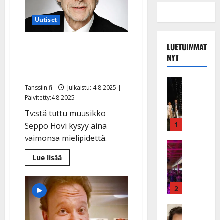
Uutiset
Seppo Hovi, 78, pelkää
LUETUIMMAT
NYT
vaimonsa kuolemaa –
pian 50 vuotta yhdessä
Musiikkiv
Tanssiin.fi
Julkaistu: 4.8.2025 |
H
Päivitetty:4.8.2025
u
i
Tv:stä tuttu muusikko
k
1
Seppo Hovi kysyy aina
e
vaimonsa mielipidettä.
a
Keikat ja 
I
t
Lue
Lue lisää
lisää
k
h
aiheesta
ä
y
Seppo
Hovi,
v
v
2
78,
ä
ä
pelkää
vaimonsa
s
Tanssitäh
s
kuolemaa
H
a
–