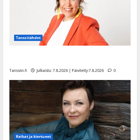
Tanssitähdet
TTK-tähti Anna Hanski rakastaa tanssia – suru
tyttären syövästä painaa
Tanssiin.fi
Julkaistu: 7.8.2026 | Päivitetty:7.8.2026
0
Keikat ja kiertueet