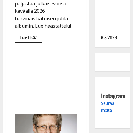
julkkikset
paljastaa julkaisevansa
julki: Anna
keväällä 2026
Hanski
harvinaislaatuisen juhla-
liitää tv-
albumin. Lue haastattelu!
parketilla
6.8.2026
Lue
Lue lisää
lisää
aiheesta
Leif
Lindeman
tekee
juhlalevyn
–
ura
alkoi
jo
35
vuotta
sitten
Instagram
Tenavatähdestä
Seuraa
meitä