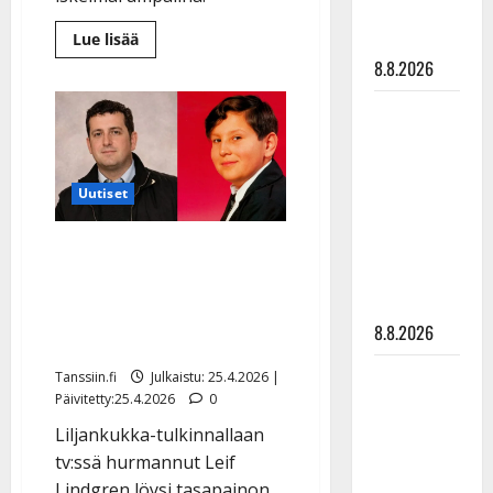
matka
Lue
tyssäsi
Lue lisää
lisää
8.8.2026
aiheesta
Muistatko
tämän
Matti
Tenavatähden?
Tanssimuusikoksi
Ruohonen
ryhtynyt
Matias
viettää taas
Sassali
viettää
synttäreitään
Uutiset
juhlavuotta
täydessä
Muistatko Tenavatähti-
hiljaisuudessa
– tämä on
hurmuri Leif Lindgrenin?
tilanne nyt
Joutui vankilaan – elää
8.8.2026
nyt isänä Kuusamossa
TTK-tähti
Tanssiin.fi
Julkaistu: 25.4.2026 |
Päivitetty:25.4.2026
0
Anna
Hanski
Liljankukka-tulkinnallaan
rakastaa
tv:ssä hurmannut Leif
tanssia –
Lindgren löysi tasapainon