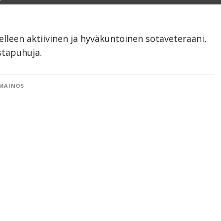
delleen aktiivinen ja hyväkuntoinen sotaveteraani,
stapuhuja.
MAINOS