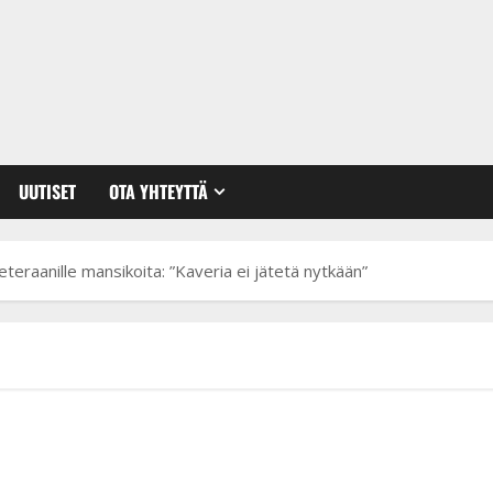
UUTISET
OTA YHTEYTTÄ
eteraanille mansikoita: ”Kaveria ei jätetä nytkään”