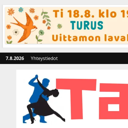
Skip
to
content
7.8.2026
Yhteystiedot