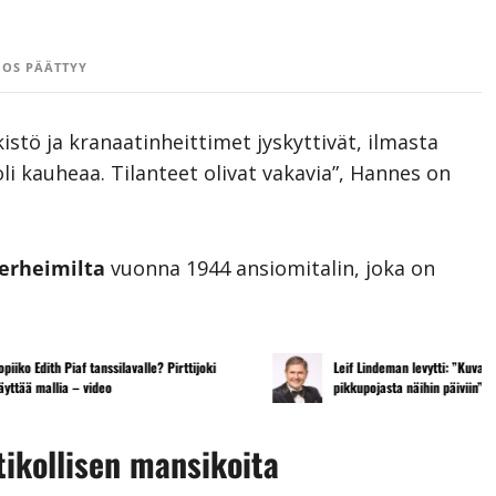
OS PÄÄTTYY
stö ja kranaatinheittimet jyskyttivät, ilmasta
li kauheaa. Tilanteet olivat vakavia”, Hannes on
erheimilta
vuonna 1944 ansiomitalin, joka on
f tanssilavalle? Pirttijoki
Leif Lindeman levytti: ”Kuvaa osuvasti uraan
– video
pikkupojasta näihin päiviin”
tikollisen mansikoita