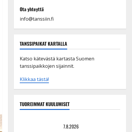
Ota yhteyttä
info@tanssiin.fi
TANSSIPAIKAT KARTALLA
Katso kätevästä kartasta Suomen
tanssipaikkojen sijainnit.
Klikkaa tästä!
TUOREIMMAT KUULUMISET
Maikilta pysäyttävä ulostulo: ”Elämä toi eteeni
sellaisen yllätyksen…”
7.8.2026