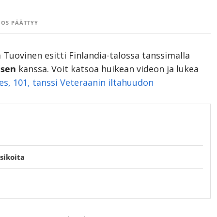
OS PÄÄTTYY
Tuovinen esitti Finlandia-talossa tanssimalla
usen
kanssa. Voit katsoa huikean videon ja lukea
es, 101, tanssi Veteraanin iltahuudon
sikoita