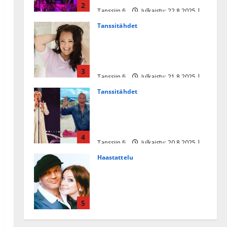
2
Tanssiin.fi
Julkaistu: 22.8.2025 |
Päivitetty:22.8.2025
Tanssitähdet
Heidi Pakarisen ja Mika
Pohjosen tytär kilpailee
missikisoissa
3
Tanssiin.fi
Julkaistu: 21.8.2025 |
Päivitetty:22.8.2025
Tanssitähdet
Tämä Ile Vainion runo Katri
Helenasta paisui hitiksi: ”Voi
tule Katri…”
4
Tanssiin.fi
Julkaistu: 20.8.2025 |
Päivitetty:22.8.2025
Haastattelu
Huikea rakkaustarina!
Dimitri Keiski ja Katja
juhlivat pian tinahäitään –
5
Dannylle iso kiitos
Tanssiin.fi
Julkaistu: 27.4.2025 |