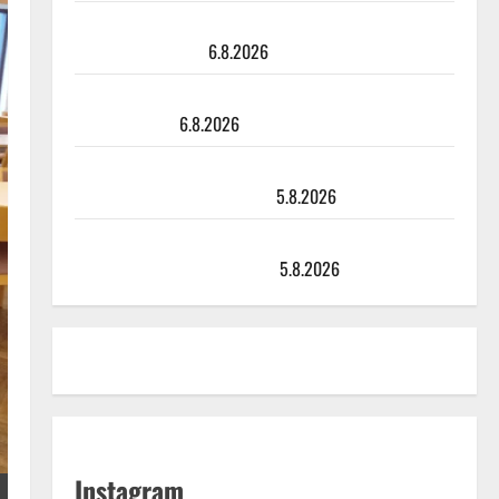
Tanssii tähtien kanssa -julkkikset julki: Anna Hanski
liitää tv-parketilla
6.8.2026
Sopiiko Edith Piaf tanssilavalle? Pirttijoki näyttää
mallia – video
6.8.2026
Leif Lindeman levytti: ”Kuvaa osuvasti uraani
pikkupojasta näihin päiviin”
5.8.2026
Jukka Hallikainen, 50, liikuttuu lapsenlapsistaan –
uusi laulu koskettaa syvältä
5.8.2026
Instagram