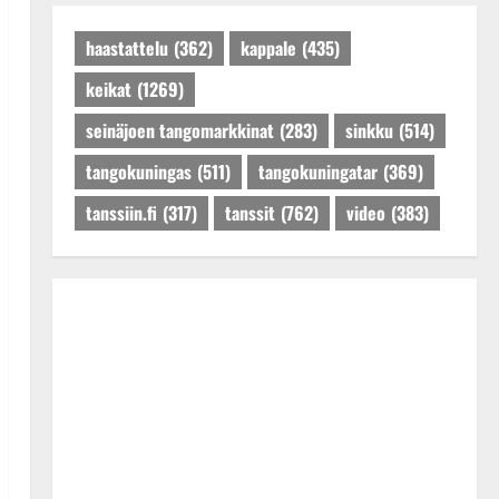
Päivitetty:27.4.2025
haastattelu
(362)
kappale
(435)
keikat
(1269)
seinäjoen tangomarkkinat
(283)
sinkku
(514)
tangokuningas
(511)
tangokuningatar
(369)
tanssiin.fi
(317)
tanssit
(762)
video
(383)