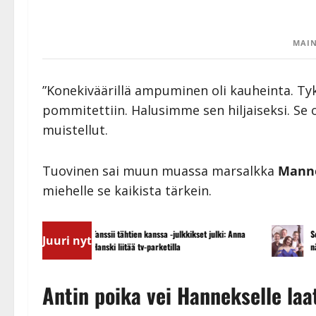
MAIN
”Konekiväärillä ampuminen oli kauheinta. Tyki
pommitettiin. Halusimme sen hiljaiseksi. Se o
muistellut.
Tuovinen sai muun muassa marsalkka
Mann
miehelle se kaikista tärkein.
Tanssii tähtien kanssa -julkkikset julki: Anna
Sopiiko Edith Pia
Juuri nyt
Hanski liitää tv-parketilla
näyttää mallia 
Antin poika vei Hannekselle laa