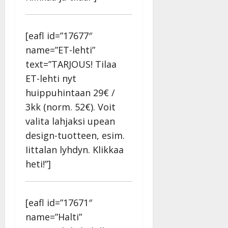
[eafl id=”17677″
name=”ET-lehti”
text=”TARJOUS! Tilaa
ET-lehti nyt
huippuhintaan 29€ /
3kk (norm. 52€). Voit
valita lahjaksi upean
design-tuotteen, esim.
Iittalan lyhdyn. Klikkaa
heti!”]
[eafl id=”17671″
name=”Halti”