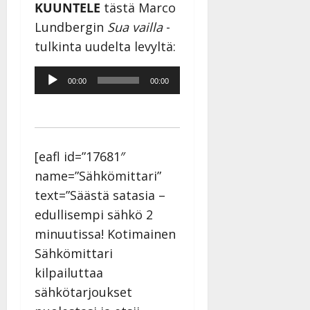
KUUNTELE
tästä Marco
Lundbergin
Sua vailla
-
tulkinta uudelta levyltä:
Äänitoistin
00:00
00:00
[eafl id=”17681″
name=”Sähkömittari”
text=”Säästä satasia –
edullisempi sähkö 2
minuutissa! Kotimainen
Sähkömittari
kilpailuttaa
sähkötarjoukset