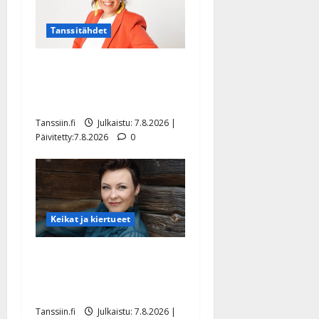
Tanssitähdet
TTK-tähti Anna Hanski
rakastaa tanssia – suru
tyttären syövästä painaa
Tanssiin.fi
Julkaistu: 7.8.2026 |
Päivitetty:7.8.2026
0
Keikat ja kiertueet
Maikilta pysäyttävä
ulostulo: ”Elämä toi eteeni
sellaisen yllätyksen…”
Tanssiin.fi
Julkaistu: 7.8.2026 |