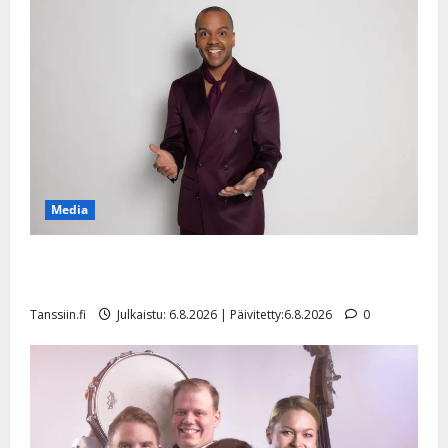
Media
Tanssii tähtien kanssa -julkkikset julki: Anna Hanski
liitää tv-parketilla
Tanssiin.fi
Julkaistu: 6.8.2026 | Päivitetty:6.8.2026
0