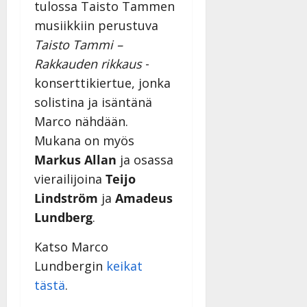
tulossa Taisto Tammen
|
Päivitetty:
musiikkiin perustuva
Taisto Tammi –
Rakkauden rikkaus
-
konserttikiertue, jonka
solistina ja isäntänä
Marco nähdään.
Mukana on myös
Markus Allan
ja osassa
vierailijoina
Teijo
Lindström
ja
Amadeus
Lundberg
.
Katso Marco
Lundbergin
keikat
tästä
.