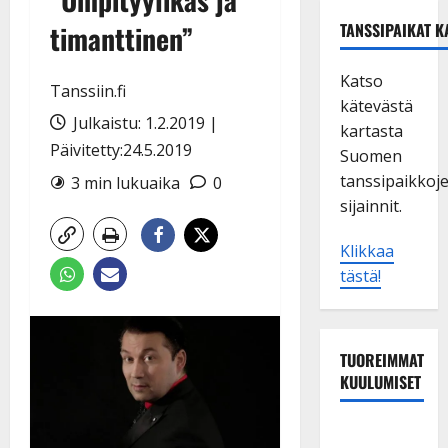
timanttinen”
TANSSIPAIKAT K
Katso
Tanssiin.fi
kätevästä
Julkaistu: 1.2.2019 |
kartasta
Päivitetty:24.5.2019
Suomen
tanssipaikkoj
3 min lukuaika
0
sijainnit.
Klikkaa
tästä!
TUOREIMMAT
KUULUMISET
TTK-tähti