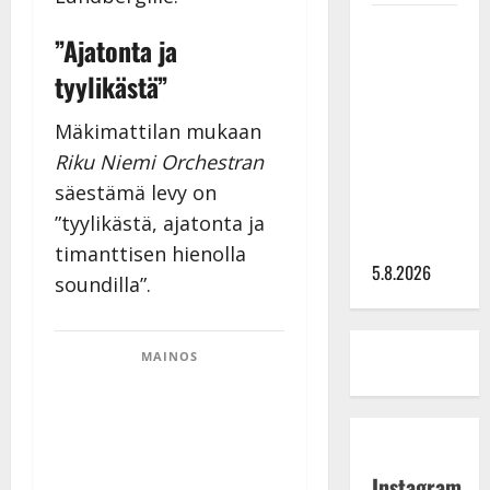
Leif
”Ajatonta ja
Lindeman
tyylikästä”
levytti:
”Kuvaa
Mäkimattilan mukaan
osuvasti
Riku Niemi Orchestran
uraani
pikkupojasta
säestämä levy on
näihin
”tyylikästä, ajatonta ja
päiviin”
timanttisen hienolla
5.8.2026
soundilla”.
MAINOS
Instagram