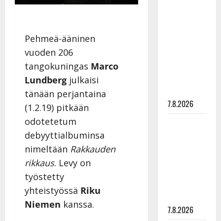
Anna
Hanski
rakastaa
Pehmeä-ääninen
tanssia –
vuoden 206
suru
tangokuningas
Marco
tyttären
syövästä
Lundberg
julkaisi
painaa
tänään perjantaina
7.8.2026
(1.2.19) pitkään
odotetetum
Maikilta
debyyttialbuminsa
pysäyttävä
ulostulo:
nimeltään
Rakkauden
”Elämä toi
rikkaus
. Levy on
eteeni
työstetty
sellaisen
yhteistyössä
Riku
yllätyksen…”
Niemen
kanssa.
7.8.2026