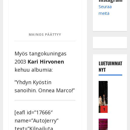
Seuraa
meitä
MAINOS PÄÄTTYY
Myös tangokuningas
2003
Kari Hirvonen
LUETUIMMAT
NYT
kehuu albumia:
”Yhdyn Kyöstin
Musiikkiv
H
sanoihin. Onnea Marco!”
u
i
k
1
[eafl id=”17666″
e
name=”AutoJerry”
a
Keikat ja 
I
t
text=”Kilpailuta