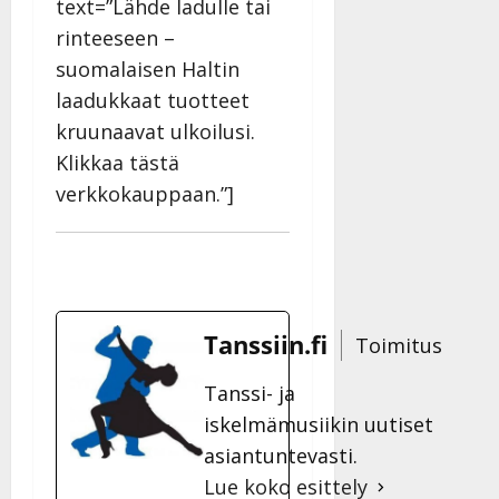
text=”Lähde ladulle tai
rinteeseen –
suomalaisen Haltin
laadukkaat tuotteet
kruunaavat ulkoilusi.
Klikkaa tästä
verkkokauppaan.”]
Tanssiin.fi
Toimitus
Tanssi- ja
iskelmämusiikin uutiset
asiantuntevasti.
Lue koko esittely