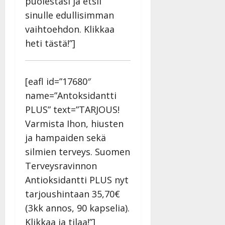
puolestasi ja etsii
sinulle edullisimman
vaihtoehdon. Klikkaa
heti tästä!”]
[eafl id=”17680″
name=”Antoksidantti
PLUS” text=”TARJOUS!
Varmista Ihon, hiusten
ja hampaiden sekä
silmien terveys. Suomen
Terveysravinnon
Antioksidantti PLUS nyt
tarjoushintaan 35,70€
(3kk annos, 90 kapselia).
Klikkaa ja tilaa!”]