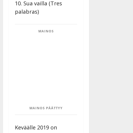
10. Sua vailla (Tres
a
palabras)
n
n
y
l
MAINOS
l
e
i
s
o
k
i
i
t
o
s
MAINOS PÄÄTTYY
Tanssiin.fi
Julkaistu:
Keväälle 2019 on
27.4.2025