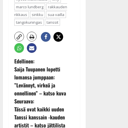
marco lundberg
rakkauden
rikkaus
sinkku
sua vailla
tangokuningas
tanssit
P
Edellinen:
Saija Tuupanen lopetti
o
lomansa jumppaan:
s
”Levännyt, virkeä ja
onnellinen” – katso kuva
t
Seuraava:
n
Tässä ovat kaikki uuden
Tanssi kanssain -kauden
a
artistit – katso jättilista