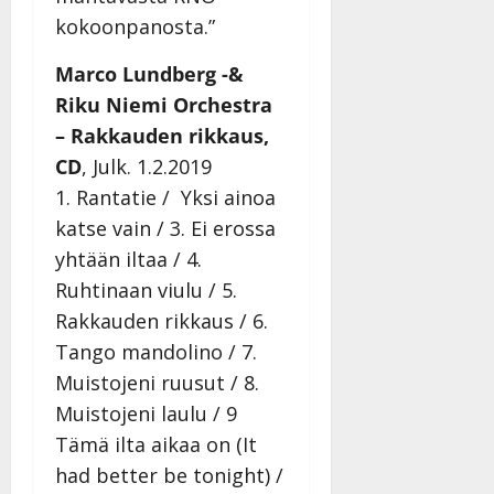
i
t
ä
-
kokoonpanosta.”
v
u
Julkaistu:
j
Tanssiin.fi
a
l
21.8.2025
a
Marco Lundberg -&
t
e
|
v
Julkaistu:
p
Päivitetty:
K
Riku Niemi Orchestra
22.8.2025
i
i
a
|
d
– Rakkauden rikkaus,
a
t
Päivitetty:
e
CD
, Julk. 1.2.2019
n
r
o
1. Rantatie / Yksi ainoa
t
i
k
i
…
katse vain / 3. Ei erossa
o
n
”
o
yhtään iltaa / 4.
a
s
Tanssiin.fi
Ruhtinaan viulu / 5.
h
t
ä
Rakkauden rikkaus / 6.
Julkaistu:
e
i
20.8.2025
Tango mandolino / 7.
Tanssiin.fi
t
|
Muistojeni ruusut / 8.
Päivitetty:
ä
Julkaistu:
Muistojeni laulu / 9
ä
17.8.2025
n
Tämä ilta aikaa on (It
|
–
Päivitetty:
had better be tonight) /
D