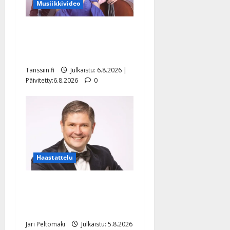
Musiikkivideo
Sopiiko Edith Piaf
tanssilavalle? Pirttijoki
näyttää mallia – video
Tanssiin.fi
Julkaistu: 6.8.2026 |
Päivitetty:6.8.2026
0
Haastattelu
Leif Lindeman levytti:
”Kuvaa osuvasti uraani
pikkupojasta näihin päiviin”
Jari Peltomäki
Julkaistu: 5.8.2026