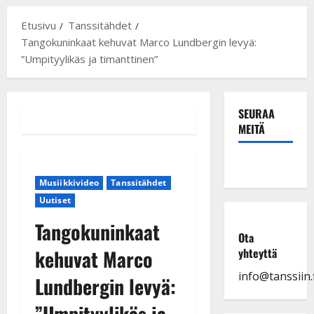
Etusivu
Tanssitähdet
Tangokuninkaat kehuvat Marco Lundbergin levyä:
”Umpityylikäs ja timanttinen”
SEURAA
MEITÄ
Musiikkivideo
Tanssitähdet
Uutiset
Tangokuninkaat
Ota
kehuvat Marco
yhteyttä
info@tanssiin.f
Lundbergin levyä:
”Umpityylikäs ja