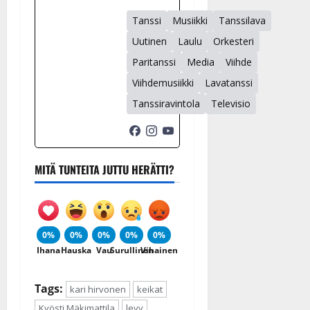
Tanssi
Musiikki
Tanssilava
Uutinen
Laulu
Orkesteri
Paritanssi
Media
Viihde
Viihdemusiikki
Lavatanssi
Tanssiravintola
Televisio
MITÄ TUNTEITA JUTTU HERÄTTI?
0%
0%
0%
0%
0%
Ihana
Hauska
Vau
Surullinen
Vihainen
Tags:
kari hirvonen
keikat
Kyösti Mäkimattila
levy