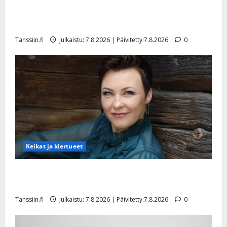
TTK-tähti Anna Hanski rakastaa tanssia – suru
tyttären syövästä painaa
Tanssiin.fi
Julkaistu: 7.8.2026 | Päivitetty:7.8.2026
0
Keikat ja kiertueet
Maikilta pysäyttävä ulostulo: ”Elämä toi eteeni
sellaisen yllätyksen…”
Tanssiin.fi
Julkaistu: 7.8.2026 | Päivitetty:7.8.2026
0