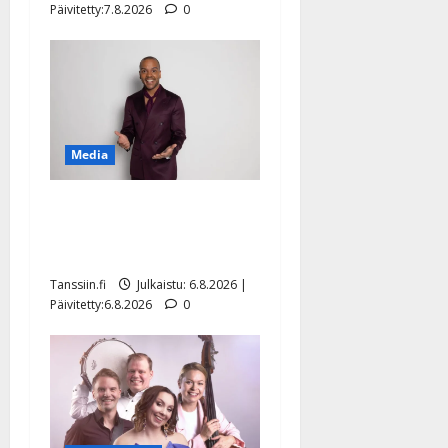
Päivitetty:7.8.2026
0
Media
Tanssii tähtien kanssa -
julkkikset julki: Anna
Hanski liitää tv-parketilla
Tanssiin.fi
Julkaistu: 6.8.2026 |
Päivitetty:6.8.2026
0