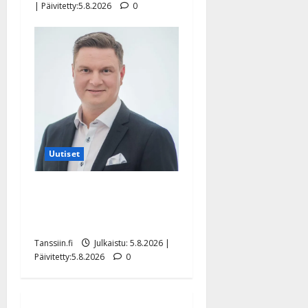
| Päivitetty:5.8.2026
0
Uutiset
Jukka Hallikainen, 50,
liikuttuu lapsenlapsistaan –
uusi laulu koskettaa syvältä
Tanssiin.fi
Julkaistu: 5.8.2026 |
Päivitetty:5.8.2026
0