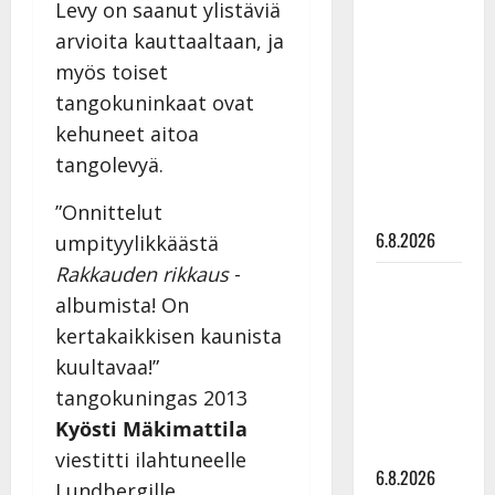
Levy on saanut ylistäviä
Tanssii
arvioita kauttaaltaan, ja
tähtien
myös toiset
kanssa -
julkkikset
tangokuninkaat ovat
julki: Anna
kehuneet aitoa
Hanski
tangolevyä.
liitää tv-
parketilla
”Onnittelut
6.8.2026
umpityylikkäästä
Rakkauden rikkaus
-
Sopiiko
albumista! On
Edith Piaf
kertakaikkisen kaunista
tanssilavalle?
Pirttijoki
kuultavaa!”
näyttää
tangokuningas 2013
mallia –
Kyösti Mäkimattila
video
viestitti ilahtuneelle
6.8.2026
Lundbergille.