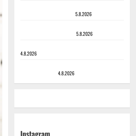
Leif Lindeman levytti: ”Kuvaa osuvasti uraani
pikkupojasta näihin päiviin”
5.8.2026
Jukka Hallikainen, 50, liikuttuu lapsenlapsistaan –
uusi laulu koskettaa syvältä
5.8.2026
Saija Tuupanen ei toivu – lääkäri: ”Vaakatasoon”
4.8.2026
Ilari Hämäläisen tangomatkan hinta: 10 000 eurolla
keikkoja sivu suun
4.8.2026
Instagram