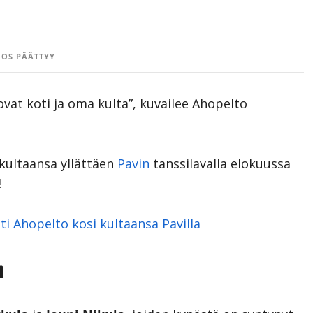
OS PÄÄTTYY
ovat koti ja oma kulta”, kuvailee Ahopelto
 kultaansa yllättäen
Pavin
tanssilavalla elokuussa
!
tti Ahopelto kosi kultaansa Pavilla
n