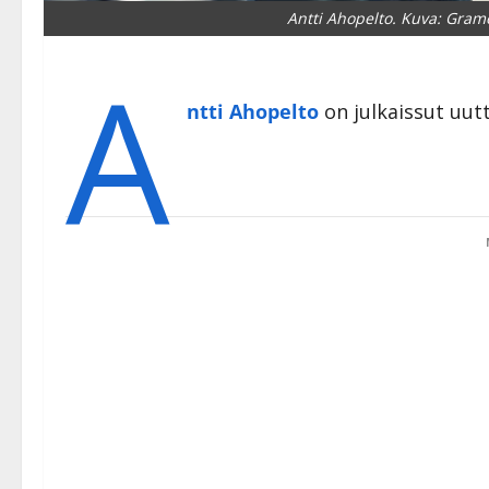
Antti Ahopelto. Kuva: Gram
A
ntti Ahopelto
on julkaissut uutt