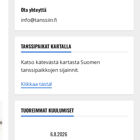
Ota yhteyttä
info@tanssiin.fi
TANSSIPAIKAT KARTALLA
Katso kätevästä kartasta Suomen
tanssipaikkojen sijainnit.
Klikkaa tästä!
TUOREIMMAT KUULUMISET
Sopiiko Edith Piaf tanssilavalle? Pirttijoki näyttää
mallia – video
6.8.2026