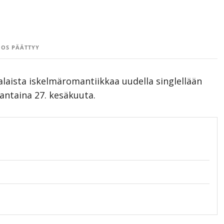
OS PÄÄTTYY
alaista iskelmäromantiikkaa uudella singlellään
jantaina 27. kesäkuuta.