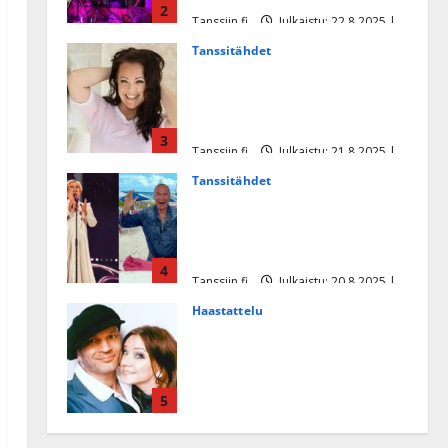
2
Tanssiin.fi
Julkaistu: 22.8.2025 |
Päivitetty:22.8.2025
Tanssitähdet
Heidi Pakarisen ja Mika
Pohjosen tytär kilpailee
missikisoissa
3
Tanssiin.fi
Julkaistu: 21.8.2025 |
Päivitetty:22.8.2025
Tanssitähdet
Tämä Ile Vainion runo Katri
Helenasta paisui hitiksi: ”Voi
tule Katri…”
4
Tanssiin.fi
Julkaistu: 20.8.2025 |
Päivitetty:22.8.2025
Haastattelu
Huikea rakkaustarina!
Dimitri Keiski ja Katja
juhlivat pian tinahäitään –
5
Dannylle iso kiitos
Tanssiin.fi
Julkaistu: 27.4.2025 |