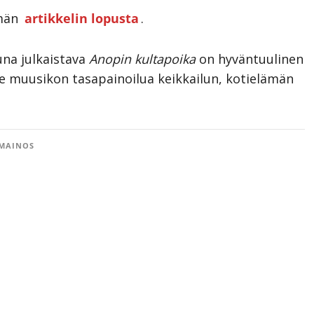
ämän
artikkelin lopusta
.
una julkaistava
Anopin kultapoika
on hyväntuulinen
e muusikon tasapainoilua keikkailun, kotielämän
MAINOS