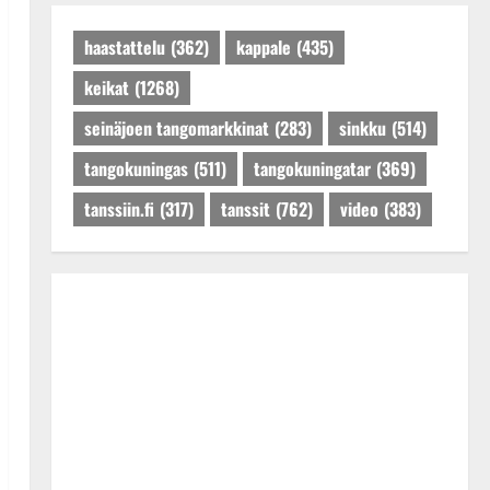
Päivitetty:27.4.2025
haastattelu
(362)
kappale
(435)
keikat
(1268)
seinäjoen tangomarkkinat
(283)
sinkku
(514)
tangokuningas
(511)
tangokuningatar
(369)
tanssiin.fi
(317)
tanssit
(762)
video
(383)