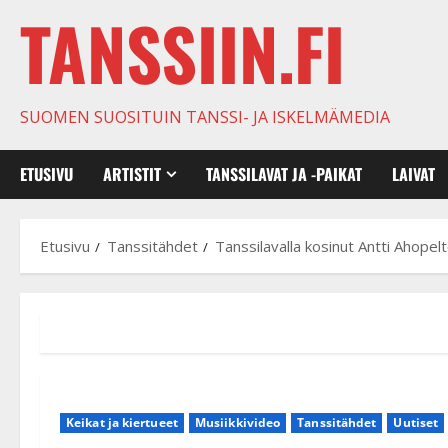
TANSSIIN.FI
SUOMEN SUOSITUIN TANSSI- JA ISKELMÄMEDIA
ETUSIVU
ARTISTIT
TANSSILAVAT JA -PAIKAT
LAIVAT
Etusivu
Tanssitähdet
Tanssilavalla kosinut Antti Ahopel
Keikat ja kiertueet
Musiikkivideo
Tanssitähdet
Uutiset