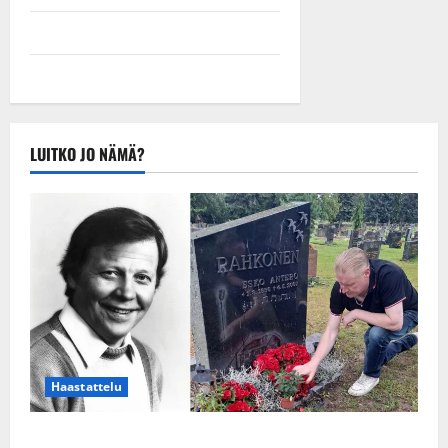
LUITKO JO NÄMÄ?
Haastattelu
Esko Rahkonen olisi täyttänyt 90 vuotta – Arto