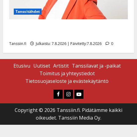
Tanssitähdet
TTK-tähti Anna Hanski rakastaa tanssia – suru
tyttären syövästä painaa
Tanssiin.fi
Julkaistu: 7.8.2026 | Päivitetty:7.8.2026
0
Etusivu
Uutiset
Artistit
Tanssilavat ja -paikat
Toimitus ja yhteystiedot
Tietosuojaseloste ja evästekäytäntö
Faceboook
Instagram
Youtube
Copyright © 2026 Tanssiin.fi. Pidätämme kaikki
oikeudet. Tanssiin Media Oy.