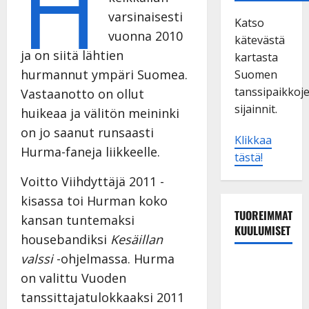
H
varsinaisesti
Katso
vuonna 2010
kätevästä
ja on siitä lähtien
kartasta
hurmannut ympäri Suomea.
Suomen
tanssipaikkoj
Vastaanotto on ollut
sijainnit.
huikeaa ja välitön meininki
on jo saanut runsaasti
Klikkaa
Hurma-faneja liikkeelle.
tästä!
Voitto Viihdyttäjä 2011 -
kisassa toi Hurman koko
TUOREIMMAT
kansan tuntemaksi
KUULUMISET
housebandiksi
Kesäillan
valssi
-ohjelmassa. Hurma
Esko
on valittu Vuoden
Rahkonen
tanssittajatulokkaaksi 2011
olisi