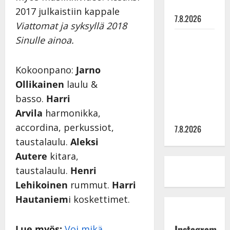
painaa
2017 julkaistiin kappale
7.8.2026
Viattomat ja syksyllä 2018
Maikilta
Sinulle ainoa.
pysäyttävä
ulostulo:
Kokoonpano:
Jarno
”Elämä toi
Ollikainen
laulu &
eteeni
basso.
Harri
sellaisen
Arvila
harmonikka,
yllätyksen…”
accordina, perkussiot,
7.8.2026
taustalaulu.
Aleksi
Autere
kitara,
taustalaulu.
Henri
Lehikoinen
rummut.
Harri
Hautaniem
i koskettimet.
Instagram
Lue myös:
Voi mikä