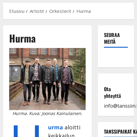
Etusivu
Artistit
Orkesterit
Hurma
Hurma
SEURAA
MEITÄ
Ota
yhteyttä
info@tanssiin.f
Hurma. Kuva: Joonas Kainulainen.
urma
aloitti
TANSSIPAIKAT K
keikkailun