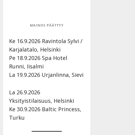
i
t
ä
-
v
u
Julkaistu:
j
Tanssiin.fi
a
l
21.8.2025
a
t
e
|
v
Julkaistu:
MAINOS PÄÄTTYY
p
Päivitetty:
K
22.8.2025
i
i
a
|
d
Ke 16.9.2026 Ravintola Sylvi /
a
t
Päivitetty:
e
n
r
Karjalatalo, Helsinki
o
t
i
k
Pe 18.9.2026 Spa Hotel
i
…
o
Runni, Iisalmi
n
”
o
La 19.9.2026 Urjanlinna, Sievi
a
s
Tanssiin.fi
h
t
ä
Julkaistu:
e
La 26.9.2026
i
20.8.2025
Tanssiin.fi
Yksityistilaisuus, Helsinki
t
|
Päivitetty:
ä
Ke 30.9.2026 Baltic Princess,
Julkaistu:
ä
17.8.2025
Turku
n
|
–
Päivitetty:
D