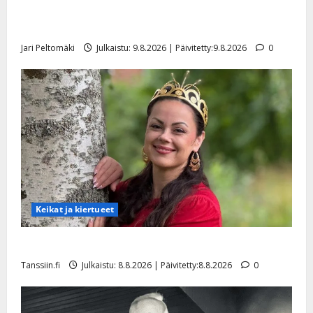
Rahkonen kävi haudalla ja kertoo iskelmälegendan
viimeisistä vuosista
Jari Peltomäki
Julkaistu: 9.8.2026 | Päivitetty:9.8.2026
0
Keikat ja kiertueet
Tangokuningatar Raija Mäntyniemi: matka tyssäsi
Tanssiin.fi
Julkaistu: 8.8.2026 | Päivitetty:8.8.2026
0