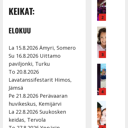
k
h
KEIKAT:
ä
y
v
v
2
ä
ä
ELOKUU
s
Tanssitäh
s
H
a
t
e
i
i
i
La 15.8.2026 Ämyri, Somero
r
t
d
a
3
!
Su 16.8.2026 Uittamo
i
u
T
paviljonki, Turku
P
Tanssitäh
s
o
To 20.8.2026
T
a
k
m
ä
k
o
Lavatanssifestarit Himos,
m
m
a
h
i
Jämsä
ä
r
4
t
s
Pe 21.8.2026 Perävaaran
I
i
a
a
l
huvikeskus, Kemijärvi
Haastatte
s
u
a
H
e
e
s
t
La 22.8.2026 Suukosken
u
V
n
:
t
keidas, Tervola
i
a
j
s
e
To 27.8.2026 Yppärin