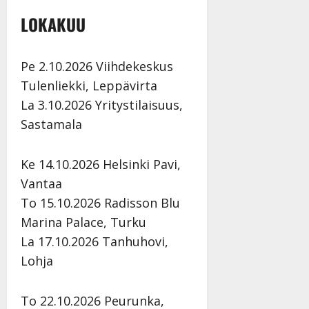
a
LOKAKUU
n
n
y
Pe 2.10.2026 Viihdekeskus
l
Tulenliekki, Leppävirta
l
La 3.10.2026 Yritystilaisuus,
e
i
Sastamala
s
o
Ke 14.10.2026 Helsinki Pavi,
k
i
Vantaa
i
To 15.10.2026 Radisson Blu
t
Marina Palace, Turku
o
La 17.10.2026 Tanhuhovi,
s
Lohja
Tanssiin.fi
Julkaistu:
To 22.10.2026 Peurunka,
27.4.2025