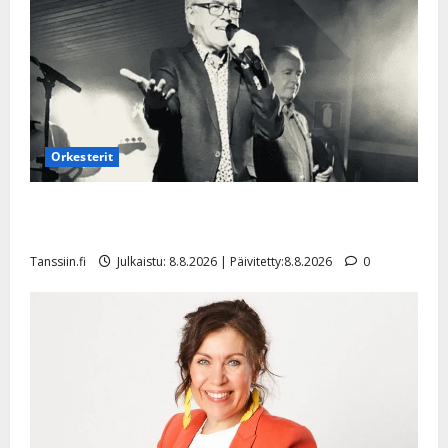
Orkesterit
Matti Ruohonen viettää taas synttäreitään täydessä
hiljaisuudessa – tämä on tilanne nyt
Tanssiin.fi
Julkaistu: 8.8.2026 | Päivitetty:8.8.2026
0