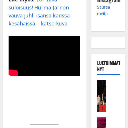
suloisuus! Hurma-Jarnon
Seuraa
meitä
vauva juhli isänsä kanssa
kesähäissä – katso kuva
LUETUIMMAT
NYT
Musiikkiv
H
u
i
k
1
e
a
Keikat ja 
I
t