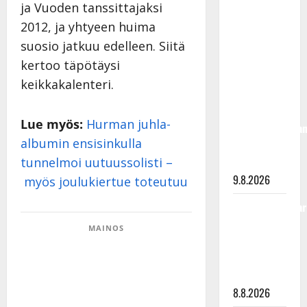
ja Vuoden tanssittajaksi
täyttänyt
90 vuotta –
2012, ja yhtyeen huima
Arto
suosio jatkuu edelleen. Siitä
Rahkonen
kertoo täpötäysi
kävi
keikkakalenteri.
haudalla ja
kertoo
Lue myös:
Hurman juhla-
iskelmälegenda
albumin ensisinkulla
viimeisistä
tunnelmoi uutuussolisti –
vuosista
9.8.2026
myös joulukiertue toteutuu
Tangokuningatar
Raija
MAINOS
Mäntyniemi:
matka
tyssäsi
8.8.2026