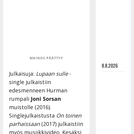
Matti
Ruohonen
viettää taas
synttäreitään
täydessä
hiljaisuudessa
– tämä on
tilanne nyt
MAINOS PÄÄTTYY
8.8.2026
Julkaisuja:
Lupaan sulle
-
TTK-tähti
single julkaistiin
Anna
edesmenneen Hurman
Hanski
rumpali
Joni Sorsan
rakastaa
muistolle (2016).
tanssia –
suru
Singlejulkaistusta
On toinen
tyttären
parhaissaan
(2017) julkaistiin
syövästä
myös musiikkivideo. Kesäksi