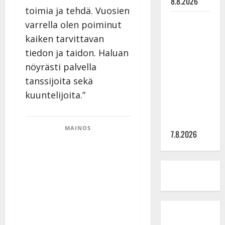
8.8.2026
toimia ja tehdä. Vuosien
TTK-tähti
varrella olen poiminut
Anna
kaiken tarvittavan
Hanski
tiedon ja taidon. Haluan
rakastaa
nöyrästi palvella
tanssia –
tanssijoita sekä
suru
kuuntelijoita.”
tyttären
syövästä
painaa
MAINOS
7.8.2026