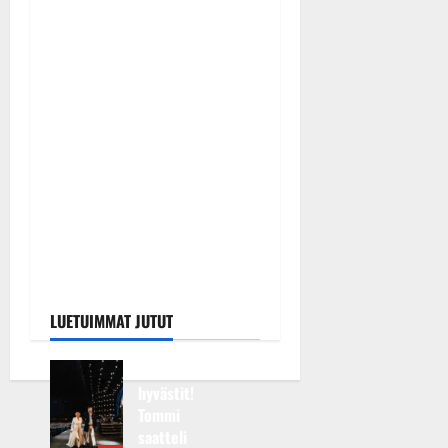
Päivitetty:7.8.2026
0
Keikat ja kiertueet
Maikilta pysäyttävä
ulostulo: ”Elämä toi eteeni
sellaisen yllätyksen…”
Tanssiin.fi
Julkaistu: 7.8.2026 |
Päivitetty:7.8.2026
0
LUETUIMMAT JUTUT
Huikeat
hyvästit!
Tommi
saatteli