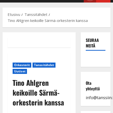
Menu
Etusivu
Tanssitähdet
Tino Ahlgren keikoille Särmä-orkesterin kanssa
SEURAA
MEITÄ
Orkesterit
Tanssitähdet
Uutiset
Tino Ahlgren
Ota
yhteyttä
keikoille Särmä-
info@tanssiin.f
orkesterin kanssa