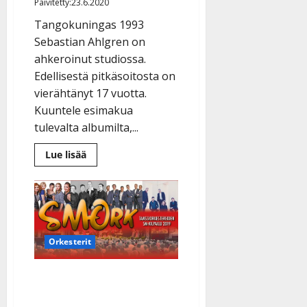
Päivitetty:23.6.2020
n
Tangokuningas 1993
y
l
Sebastian Ahlgren on
l
ahkeroinut studiossa.
e
Edellisestä pitkäsoitosta on
i
vierähtänyt 17 vuotta.
s
Kuuntele esimakua
o
tulevalta albumilta,...
k
i
Lue
Lue lisää
i
lisää
aiheesta
t
Pitkä
o
odotus
ohi:
s
Sebastian
Ahlgren
Tanssiin.fi
lupaa
tanssialbumin
Orkesterit
–
Julkaistu:
kuuntele
27.4.2025
uusi
Neitoset, Särmä ja
rakkauslaulu
|
Päivitetty:
Weranta tanssittivat SM-