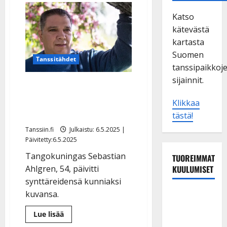
Katso
kätevästä
kartasta
Suomen
Tanssitähdet
tanssipaikkoj
sijainnit.
Tältä Sebastian Ahlgren
näyttää nyt: ”Mies on
Klikkaa
iskussa” – katso
tästä!
Tanssiin.fi
Julkaistu: 6.5.2025 |
Päivitetty:6.5.2025
Tangokuningas Sebastian
TUOREIMMAT
KUULUMISET
Ahlgren, 54, päivitti
synttäreidensä kunniaksi
kuvansa.
TTK-tähti
Anna
Lue
Lue lisää
Hanski
lisää