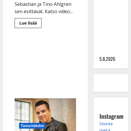
Lindeman
Sebastian ja Tino Ahlgren
levytti:
sen esittävät. Katso video...
”Kuvaa
osuvasti
Lue
Lue lisää
lisää
uraani
aiheesta
Tino
pikkupojasta
Ahlgren
hiipi
näihin
salaa
päiviin”
Sebastian-
isänsä
5.8.2026
vierelle
–
yhteistulkinta
koskettaa
Instagram
Seuraa
Tanssitähdet
meitä