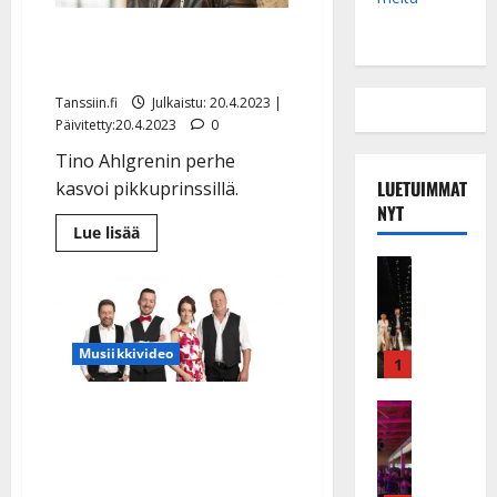
Vauvaonnea! Tino Ahlgren
iloitsee: ”Mun poika”
Tanssiin.fi
Julkaistu: 20.4.2023 |
Päivitetty:20.4.2023
0
Tino Ahlgrenin perhe
LUETUIMMAT
kasvoi pikkuprinssillä.
NYT
Lue
Lue lisää
lisää
aiheesta
Musiikkiv
Vauvaonnea!
H
Tino
Ahlgren
u
iloitsee:
i
”Mun
Musiikkivideo
poika”
k
1
e
Nyt on jalan alle menevä
a
Keikat ja 
I
t
kooste uusinta
k
h
tanssimusiikkia: Sami,
ä
y