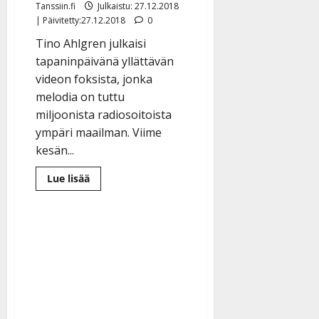
Tanssiin.fi
Julkaistu: 27.12.2018
| Päivitetty:27.12.2018
0
Tino Ahlgren julkaisi
tapaninpäivänä yllättävän
videon foksista, jonka
melodia on tuttu
miljoonista radiosoitoista
ympäri maailman. Viime
kesän...
Lue
Lue lisää
lisää
aiheesta
Tältä
kuulostaa
George
Michaelin
kestohitti
suomalaisena
foksina