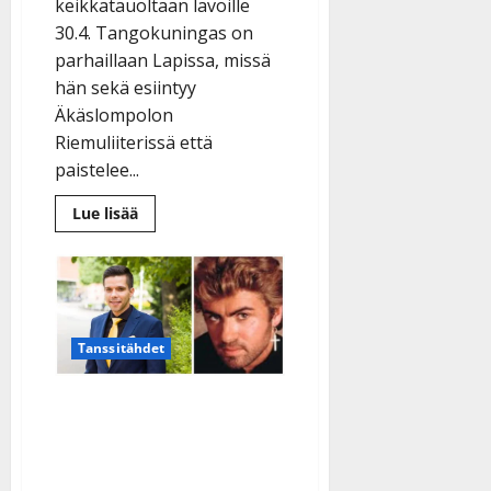
keikkatauoltaan lavoille
30.4. Tangokuningas on
parhaillaan Lapissa, missä
hän sekä esiintyy
Äkäslompolon
Riemuliiterissä että
paistelee...
Lue
Lue lisää
lisää
aiheesta
Orkesterikierrätystä:
Tino
Ahlgrenin
Särmä
on
nyt
Tanssitähdet
Aki
Samulin
Love
Tältä kuulostaa George
Michaelin kestohitti
suomalaisena foksina