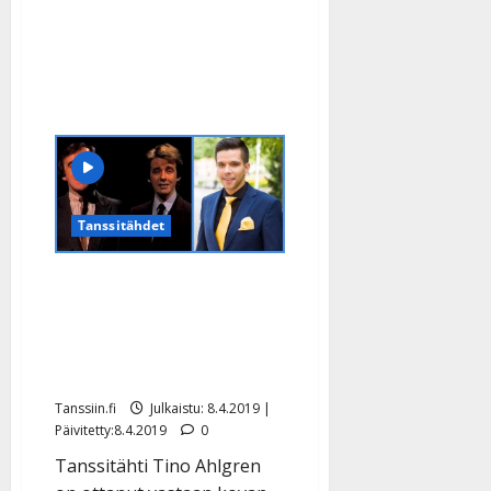
jatkoon
–
Patajätkä
putosi
Tanssitähdet
Tino Ahlgrenin hurja veto:
Nakuilee torilla, jos Matti
ja Teppo -versiosta tulee
kesähitti
Tanssiin.fi
Julkaistu: 8.4.2019 |
Päivitetty:8.4.2019
0
Tanssitähti Tino Ahlgren