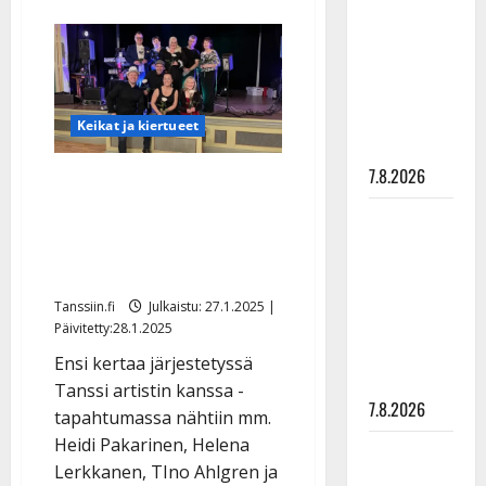
aiheesta
rakastaa
Tältä
Sebastian
tanssia –
Ahlgren
näyttää
suru
nyt:
tyttären
”Mies
on
syövästä
iskussa”
Keikat ja kiertueet
–
painaa
katso
7.8.2026
Heinolassa repäistiin –
artistit tanssittivat
Maikilta
yleisöä: ”Vientiä oli
pysäyttävä
kaikilla koko illan”
ulostulo:
”Elämä toi
Tanssiin.fi
Julkaistu: 27.1.2025 |
eteeni
Päivitetty:28.1.2025
sellaisen
Ensi kertaa järjestetyssä
yllätyksen…”
Tanssi artistin kanssa -
7.8.2026
tapahtumassa nähtiin mm.
Heidi Pakarinen, Helena
Tanssii
Lerkkanen, TIno Ahlgren ja
tähtien