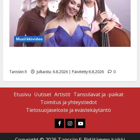
Musiikkivideo
Sopiiko Edith Piaf tanssilavalle? Pirttijoki näyttää
mallia – video
Tanssiin.fi
Julkaistu: 6.8.2026 | Päivitetty:6.8.2026
0
Etusivu
Uutiset
Artistit
Tanssilavat ja -paikat
Toimitus ja yhteystiedot
Tietosuojaseloste ja evästekäytäntö
Faceboook
Instagram
Youtube
Copyright © 2026 Tanssiin.fi. Pidätämme kaikki