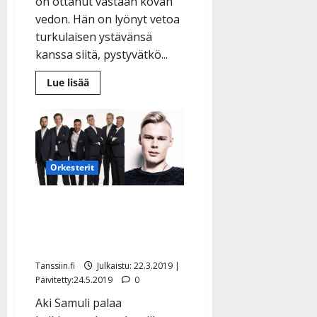
on ottanut vastaan kovan
vedon. Hän on lyönyt vetoa
turkulaisen ystävänsä
kanssa siitä, pystyvätkö...
Lue
Lue lisää
lisää
aiheesta
Tino
Ahlgrenin
hurja
veto:
Nakuilee
torilla,
Orkesterit
jos
Matti
ja
Teppo
Orkesterikierrätystä:
-
versiosta
Tino Ahlgrenin Särmä on
tulee
kesähitti
nyt Aki Samulin Love
Tanssiin.fi
Julkaistu: 22.3.2019 |
Päivitetty:24.5.2019
0
Aki Samuli palaa