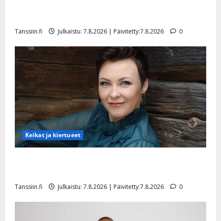
TTK-tähti Anna Hanski rakastaa tanssia – suru
tyttären syövästä painaa
Tanssiin.fi
Julkaistu: 7.8.2026 | Päivitetty:7.8.2026
0
Keikat ja kiertueet
Maikilta pysäyttävä ulostulo: ”Elämä toi eteeni
sellaisen yllätyksen…”
Tanssiin.fi
Julkaistu: 7.8.2026 | Päivitetty:7.8.2026
0