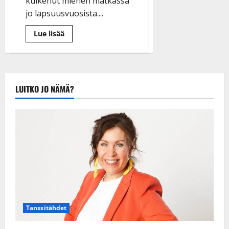
kulkenut miehen matkassa
jo lapsuusvuosista....
Lue
Lue lisää
lisää
aiheesta
Tino
Ahlgren
keikoille
Särmä-
orkesterin
LUITKO JO NÄMÄ?
kanssa
Tanssitähdet