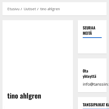
Etusivu
Uutiset
tino ahlgren
SEURAA
MEITÄ
Ota
yhteyttä
info@tanssiin.f
tino ahlgren
TANSSIPAIKAT K