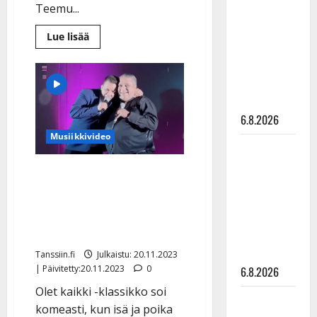
Teemu...
kanssa -
julkkikset
Lue
Lue lisää
lisää
julki: Anna
aiheesta
Hanski
Heinolassa
repäistiin
liitää tv-
–
artistit
parketilla
tanssittivat
yleisöä:
6.8.2026
”Vientiä
oli
Musiikkivideo
kaikilla
Sopiiko
koko
Edith Piaf
illan”
Tino Ahlgren hiipi salaa
tanssilavalle?
Sebastian-isänsä vierelle
Pirttijoki
– yhteistulkinta
näyttää
koskettaa
mallia –
video
Tanssiin.fi
Julkaistu: 20.11.2023
| Päivitetty:20.11.2023
0
6.8.2026
Olet kaikki -klassikko soi
Leif
komeasti, kun isä ja poika