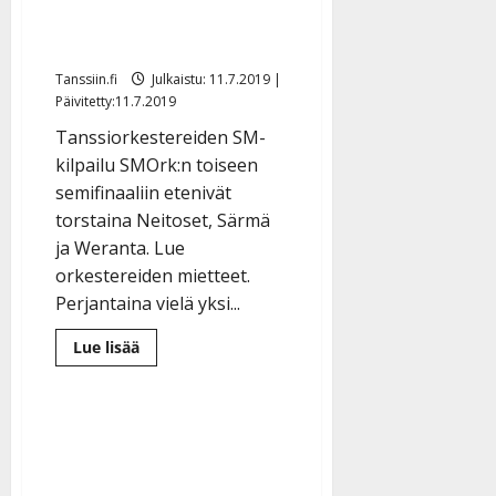
kisan jatkoon – Patajätkä
putosi
Tanssiin.fi
Julkaistu: 11.7.2019 |
Päivitetty:11.7.2019
Tanssiorkestereiden SM-
kilpailu SMOrk:n toiseen
semifinaaliin etenivät
torstaina Neitoset, Särmä
ja Weranta. Lue
orkestereiden mietteet.
Perjantaina vielä yksi...
Lue
Lue lisää
lisää
aiheesta
Neitoset,
Särmä
ja
Weranta
tanssittivat
SM-
kisan