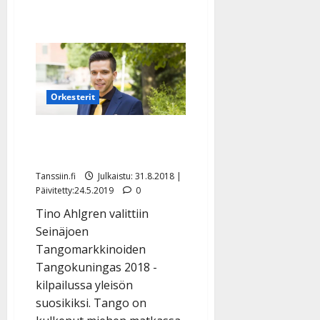
Orkesterit
Tino Ahlgren keikoille
Särmä-orkesterin kanssa
Tanssiin.fi
Julkaistu: 31.8.2018 |
Päivitetty:24.5.2019
0
Tino Ahlgren valittiin
Seinäjoen
Tangomarkkinoiden
Tangokuningas 2018 -
kilpailussa yleisön
suosikiksi. Tango on