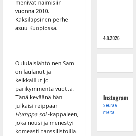
menivät naimisiin
hinta: 10
vuonna 2010.
000 eurolla
Kaksilapsinen perhe
keikkoja
asuu Kuopiossa.
sivu suun
4.8.2026
Oululaislähtöinen Sami
on laulanut ja
keikkaillut jo
parikymmentä vuotta.
Instagram
Tänä keväänä hän
julkaisi reippaan
Seuraa
meitä
Humppa soi
-kappaleen,
joka nousi ja menestyi
komeasti tanssilistoilla.