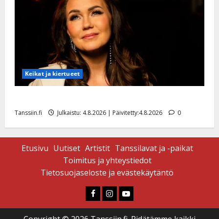
Keikat ja kiertueet
Saija Tuupanen ei toivu – lääkäri: ”Vaakatasoon”
Tanssiin.fi
Julkaistu: 4.8.2026 | Päivitetty:4.8.2026
0
Etusivu
Uutiset
Artistit
Tanssilavat ja -paikat
Toimitus ja yhteystiedot
Tietosuojaseloste ja evästekäytäntö
Faceboook
Instagram
Youtube
Copyright © 2026 Tanssiin.fi. Pidätämme kaikki