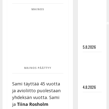
Hallikainen,
MAINOS
50,
liikuttuu
lapsenlapsistaan
– uusi laulu
koskettaa
syvältä
5.8.2026
Saija
Tuupanen ei
toivu –
MAINOS PÄÄTTYY
lääkäri:
”Vaakatasoon”
Sami täyttää 45 vuotta
4.8.2026
ja avioliitto puolestaan
Ilari
yhdeksän vuotta. Sami
Hämäläisen
ja
Tiina Rosholm
tangomatkan