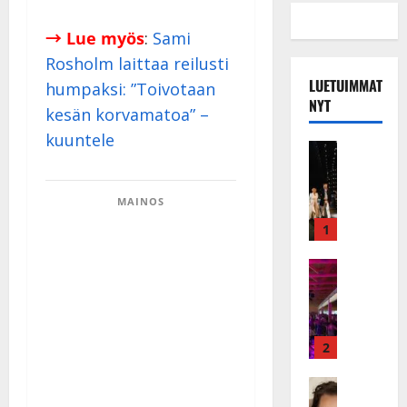
→ Lue myös
:
Sami
Rosholm laittaa reilusti
LUETUIMMAT
humpaksi: ”Toivotaan
NYT
kesän korvamatoa” –
kuuntele
Musiikkiv
H
u
MAINOS
i
k
1
e
a
Keikat ja 
I
t
k
h
ä
y
v
v
2
ä
ä
s
Tanssitäh
s
H
a