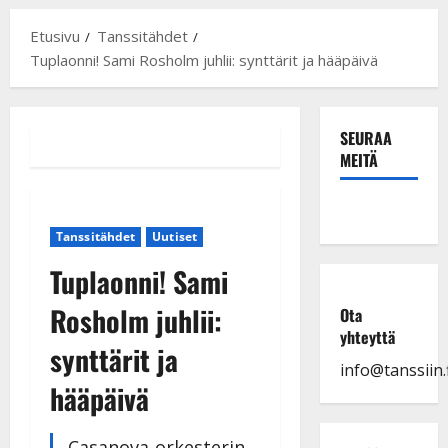
Etusivu
Tanssitähdet
Tuplaonni! Sami Rosholm juhlii: synttärit ja hääpäivä
SEURAA
MEITÄ
Tanssitähdet
Uutiset
Tuplaonni! Sami
Rosholm juhlii:
Ota
yhteyttä
synttärit ja
info@tanssiin.f
hääpäivä
Casanova-orkesterin