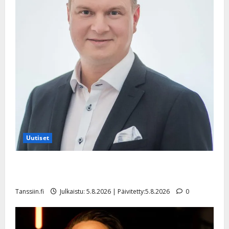
Uutiset
Jukka Hallikainen, 50, liikuttuu lapsenlapsistaan –
uusi laulu koskettaa syvältä
Tanssiin.fi
Julkaistu: 5.8.2026 | Päivitetty:5.8.2026
0