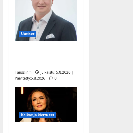
Uutiset
Jukka Hallikainen, 50,
liikuttuu lapsenlapsistaan –
uusi laulu koskettaa syvältä
Tanssiin.fi
Julkaistu: 5.8.2026 |
Päivitetty:5.8.2026
0
Keikat ja kiertueet
Saija Tuupanen ei toivu –