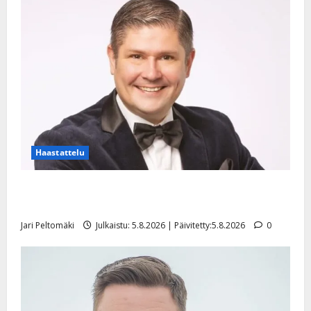
Haastattelu
Leif Lindeman levytti: ”Kuvaa osuvasti uraani
pikkupojasta näihin päiviin”
Jari Peltomäki
Julkaistu: 5.8.2026 | Päivitetty:5.8.2026
0