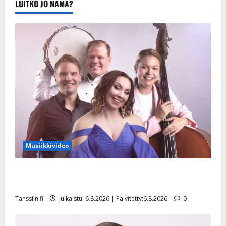
LUITKO JO NÄMÄ?
20.8.2025 |
Päivitetty:22.8.2025
Musiikkivideo
Sopiiko Edith Piaf tanssilavalle? Pirttijoki näyttää
mallia – video
Tanssiin.fi
Julkaistu: 6.8.2026 | Päivitetty:6.8.2026
0