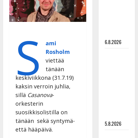
tanssilavalle?
Pirttijoki
näyttää
mallia –
S
video
6.8.2026
ami
Rosholm
Leif
viettää
Lindeman
tänään
levytti:
”Kuvaa
keskiviikkona (31.7.19)
osuvasti
kaksin verroin juhlia,
uraani
sillä
Casanova
-
pikkupojasta
orkesterin
näihin
suosikkisolistilla on
päiviin”
tänään sekä syntymä-
5.8.2026
että hääpäivä.
Jukka