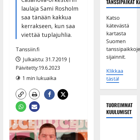
TANSSIPAIKAT K
laulaja Sami Rosholm
saa tänään kakkua
Katso
kerrakseen, kun saa
kätevästä
kartasta
viettää tuplajuhlia.
Suomen
tanssipaikkoj
Tanssiin.fi
sijainnit.
Julkaistu: 31.7.2019 |
Päivitetty:19.6.2023
Klikkaa
1 min lukuaika
tästä!
TUOREIMMAT
KUULUMISET
Sopiiko
Edith Piaf