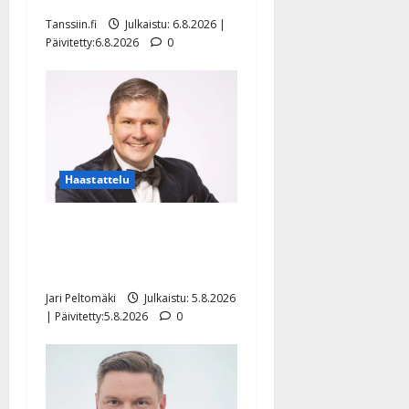
Tanssiin.fi
Julkaistu: 6.8.2026 |
Päivitetty:6.8.2026
0
Haastattelu
Leif Lindeman levytti:
”Kuvaa osuvasti uraani
pikkupojasta näihin päiviin”
Jari Peltomäki
Julkaistu: 5.8.2026
| Päivitetty:5.8.2026
0