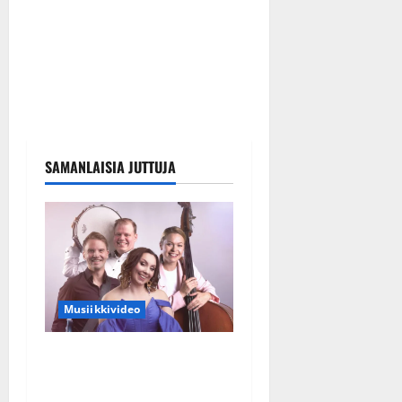
SAMANLAISIA JUTTUJA
Musiikkivideo
Sopiiko Edith Piaf
tanssilavalle? Pirttijoki
näyttää mallia – video