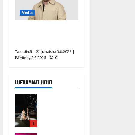
Media
Teemu Roivainen kieroilee
tv:n Petollisissa – pelkää
putoavansa ensimmäisenä
Tanssiin.fi
Julkaistu: 3.8.2026 |
Päivitetty:3.8.2026
0
LUETUIMMAT JUTUT
Huikeat
hyvästit!
Tommi
saatteli
Katri
1
Helenan