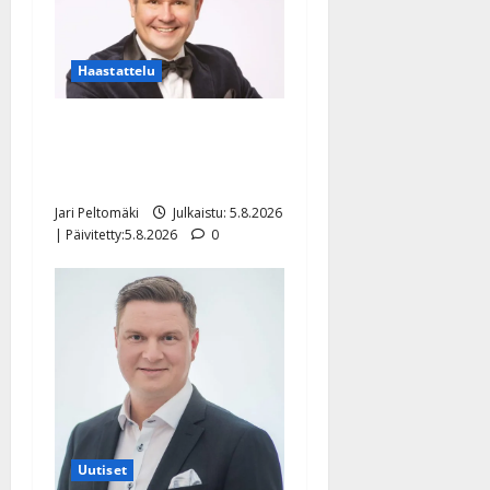
Haastattelu
Leif Lindeman levytti:
”Kuvaa osuvasti uraani
pikkupojasta näihin päiviin”
Jari Peltomäki
Julkaistu: 5.8.2026
| Päivitetty:5.8.2026
0
Uutiset