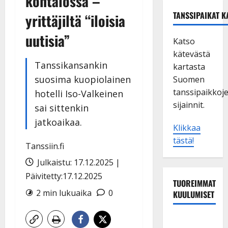
kohtalossa –
TANSSIPAIKAT K
yrittäjiltä “iloisia
uutisia”
Katso
kätevästä
Tanssikansankin
kartasta
suosima kuopiolainen
Suomen
tanssipaikkoj
hotelli Iso-Valkeinen
sijainnit.
sai sittenkin
jatkoaikaa.
Klikkaa
tästä!
Tanssiin.fi
Julkaistu: 17.12.2025 |
Päivitetty:17.12.2025
TUOREIMMAT
2 min lukuaika
0
KUULUMISET
Tanssii