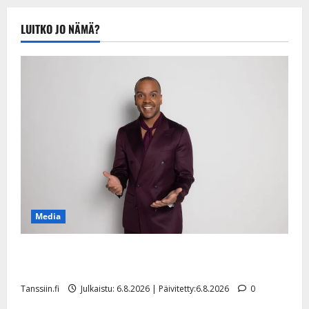
Tanssiin.fi
Julkaistu:
LUITKO JO NÄMÄ?
20.8.2025 |
Päivitetty:22.8.2025
Media
Tanssii tähtien kanssa -julkkikset julki: Anna Hanski
liitää tv-parketilla
Tanssiin.fi
Julkaistu: 6.8.2026 | Päivitetty:6.8.2026
0