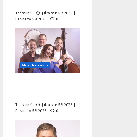
Hanski liitää tv-parketilla
Tanssiin.fi
Julkaistu: 6.8.2026 |
Päivitetty:6.8.2026
0
Musiikkivideo
Sopiiko Edith Piaf
tanssilavalle? Pirttijoki
näyttää mallia – video
Tanssiin.fi
Julkaistu: 6.8.2026 |
Päivitetty:6.8.2026
0