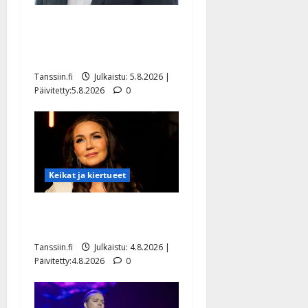
Jukka Hallikainen, 50,
liikuttuu lapsenlapsistaan –
uusi laulu koskettaa syvältä
Tanssiin.fi
Julkaistu: 5.8.2026 |
Päivitetty:5.8.2026
0
Keikat ja kiertueet
Saija Tuupanen ei toivu –
lääkäri: ”Vaakatasoon”
Tanssiin.fi
Julkaistu: 4.8.2026 |
Päivitetty:4.8.2026
0