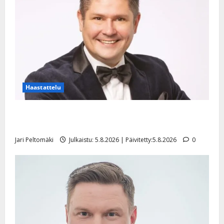
Haastattelu
Leif Lindeman levytti: ”Kuvaa osuvasti uraani
pikkupojasta näihin päiviin”
Jari Peltomäki
Julkaistu: 5.8.2026 | Päivitetty:5.8.2026
0