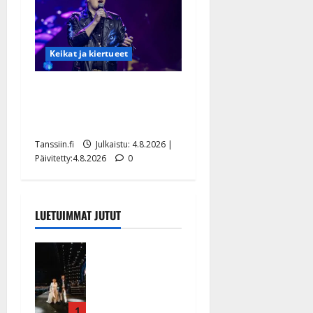
Keikat ja kiertueet
Ilari Hämäläisen
tangomatkan hinta: 10 000
eurolla keikkoja sivu suun
Tanssiin.fi
Julkaistu: 4.8.2026 |
Päivitetty:4.8.2026
0
LUETUIMMAT JUTUT
Huikeat
hyvästit!
Tommi
saatteli
Katri
1