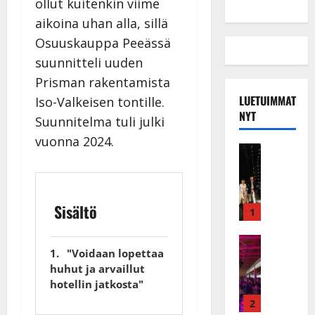
ollut kuitenkin viime
aikoina uhan alla, sillä
Osuuskauppa Peeässä
suunnitteli uuden
Prisman rakentamista
LUETUIMMAT
Iso-Valkeisen tontille.
NYT
Suunnitelma tuli julki
vuonna 2024.
Musiikkiv
H
u
i
Sisältö
k
1
e
a
Keikat ja 
"Voidaan lopettaa
I
t
huhut ja arvaillut
k
h
hotellin jatkosta"
ä
y
v
v
2