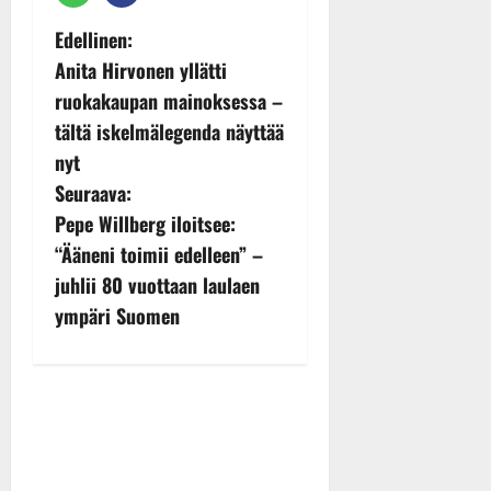
P
Edellinen:
Anita Hirvonen yllätti
o
ruokakaupan mainoksessa –
s
tältä iskelmälegenda näyttää
nyt
t
Seuraava:
n
Pepe Willberg iloitsee:
“Ääneni toimii edelleen” –
a
juhlii 80 vuottaan laulaen
v
ympäri Suomen
i
g
a