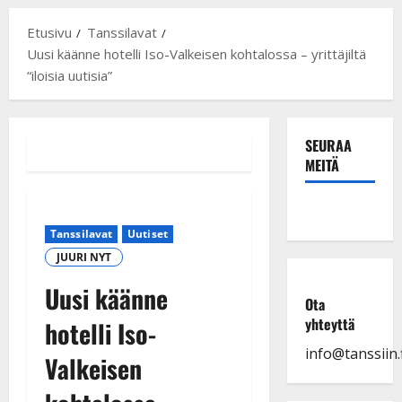
Etusivu
Tanssilavat
Uusi käänne hotelli Iso-Valkeisen kohtalossa – yrittäjiltä
“iloisia uutisia”
SEURAA
MEITÄ
Tanssilavat
Uutiset
JUURI NYT
Uusi käänne
Ota
yhteyttä
hotelli Iso-
info@tanssiin.f
Valkeisen