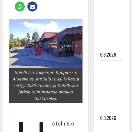
tähtien
kanssa -
julkkikset
julki: Anna
Hanski
liitää tv-
parketilla
6.8.2026
Sopiiko
Hotelli Iso-Valkeinen Kuopiossa.
Edith Piaf
Alueelle suunniteltu uusi K-Rauta
tanssilavalle?
siirtyy 2030-luvulle, ja hotelli saa
Pirttijoki
jatkaa toimintaansa ainakin
näyttää
toistaiseksi.
mallia –
video
6.8.2026
otelli
Iso-
Leif