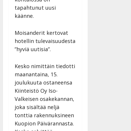
y
tapahtunut uusi
l
käänne.
l
e
i
Moisanderit kertovat
s
hotellin tulevaisuudesta
o
k
”hyviä uutisia”.
i
i
Kesko nimittäin tiedotti
t
o
maanantaina, 15.
s
joulukuuta ostaneensa
Tanssiin.fi
Kiinteistö Oy Iso-
Valkeisen osakekannan,
Julkaistu:
27.4.2025
joka sisältää neljä
|
tonttia rakennuksineen
Päivitetty:
Kuopion Päivärannasta.