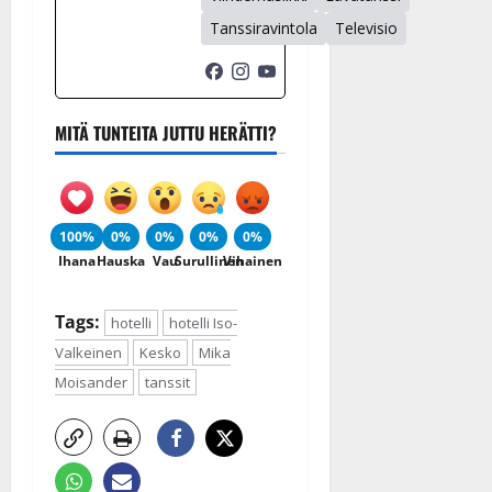
Tanssiravintola
Televisio
MITÄ TUNTEITA JUTTU HERÄTTI?
100%
0%
0%
0%
0%
Ihana
Hauska
Vau
Surullinen
Vihainen
Tags:
hotelli
hotelli Iso-
Valkeinen
Kesko
Mika
Moisander
tanssit