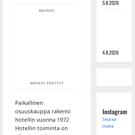
5.8.2026
MAINOS
Saija
Tuupanen ei
toivu –
lääkäri:
”Vaakatasoon”
4.8.2026
MAINOS PÄÄTTYY
Paikallinen
Instagram
osuuskauppa rakensi
hotellin vuonna 1972.
Seuraa
meitä
Hotellin toiminta on