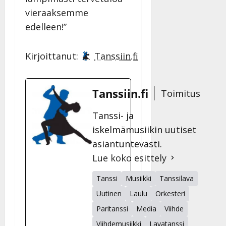
vieraaksemme
edelleen!”
Kirjoittanut:
Tanssiin.fi
Tanssiin.fi
Toimitus
Tanssi- ja
iskelmämusiikin uutiset
asiantuntevasti.
Lue koko esittely
Tanssi
Musiikki
Tanssilava
Uutinen
Laulu
Orkesteri
Paritanssi
Media
Viihde
Viihdemusiikki
Lavatanssi