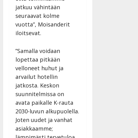
jatkuu vähintään
seuraavat kolme
vuotta”, Moisanderit
iloitsevat.
”Samalla voidaan
lopettaa pitkään
velloneet huhut ja
arvailut hotellin
jatkosta. Keskon
suunnitelmissa on
avata paikalle K-rauta
2030-luvun alkupuolella.
Joten uudet ja vanhat
asiakkaamme;
lämpimästi tervetuloa