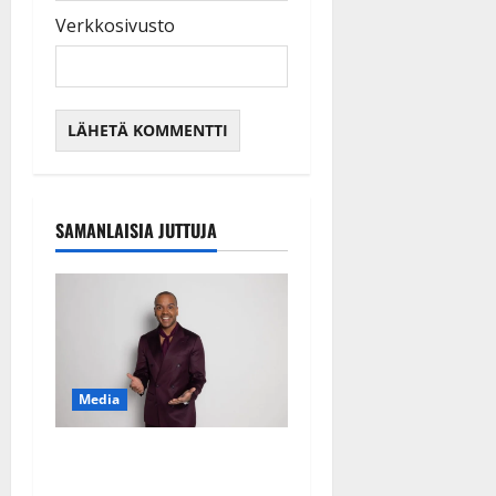
Verkkosivusto
SAMANLAISIA JUTTUJA
Media
Tanssii tähtien kanssa -
julkkikset julki: Anna