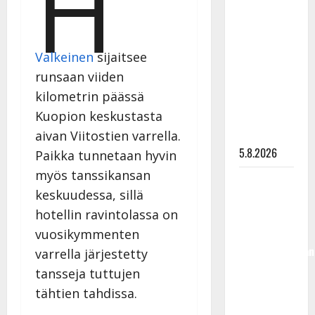
H
Lindeman
levytti:
”Kuvaa
Valkeinen
sijaitsee
osuvasti
runsaan viiden
uraani
kilometrin päässä
pikkupojasta
Kuopion keskustasta
näihin
päiviin”
aivan Viitostien varrella.
5.8.2026
Paikka tunnetaan hyvin
myös tanssikansan
Jukka
keskuudessa, sillä
Hallikainen,
hotellin ravintolassa on
50,
liikuttuu
vuosikymmenten
lapsenlapsistaan
varrella järjestetty
– uusi laulu
tansseja tuttujen
koskettaa
tähtien tahdissa.
syvältä