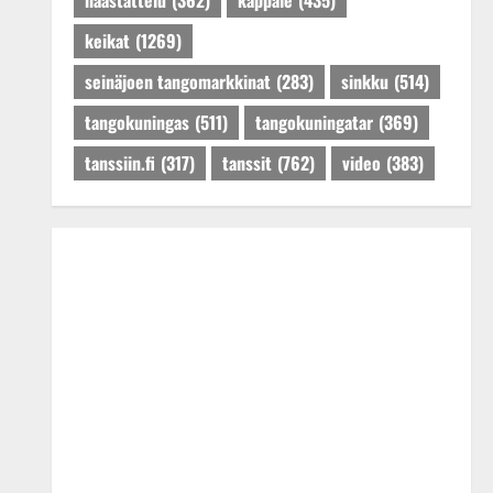
haastattelu
(362)
kappale
(435)
keikat
(1269)
seinäjoen tangomarkkinat
(283)
sinkku
(514)
tangokuningas
(511)
tangokuningatar
(369)
tanssiin.fi
(317)
tanssit
(762)
video
(383)