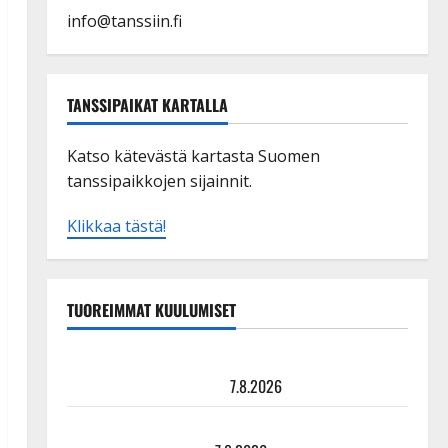
info@tanssiin.fi
TANSSIPAIKAT KARTALLA
Katso kätevästä kartasta Suomen
tanssipaikkojen sijainnit.
Klikkaa tästä!
TUOREIMMAT KUULUMISET
TTK-tähti Anna Hanski rakastaa tanssia – suru
tyttären syövästä painaa
7.8.2026
Maikilta pysäyttävä ulostulo: ”Elämä toi eteeni