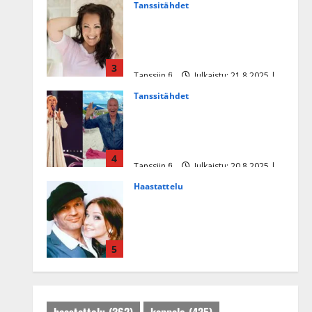
Tanssitähdet
Heidi Pakarisen ja Mika
Pohjosen tytär kilpailee
missikisoissa
3
Tanssiin.fi
Julkaistu: 21.8.2025 |
Päivitetty:22.8.2025
Tanssitähdet
Tämä Ile Vainion runo Katri
Helenasta paisui hitiksi: ”Voi
tule Katri…”
4
Tanssiin.fi
Julkaistu: 20.8.2025 |
Päivitetty:22.8.2025
Haastattelu
Huikea rakkaustarina!
Dimitri Keiski ja Katja
juhlivat pian tinahäitään –
5
Dannylle iso kiitos
Tanssiin.fi
Julkaistu: 27.4.2025 |
Päivitetty:27.4.2025