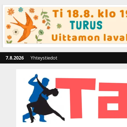
Skip
to
content
7.8.2026
Yhteystiedot