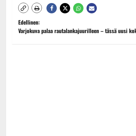
P
Edellinen:
Varjokuva palaa rautalankajuurilleen – tässä uusi k
o
s
t
n
a
v
i
g