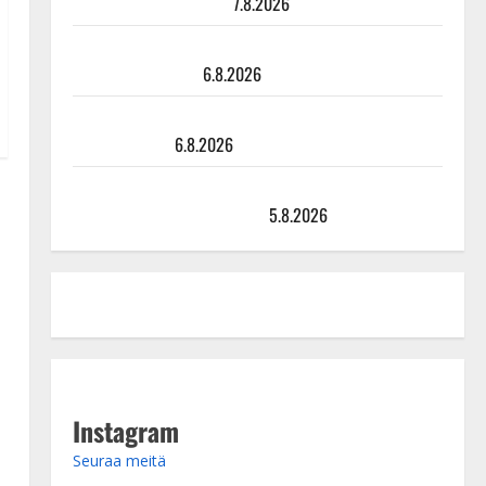
sellaisen yllätyksen…”
7.8.2026
Tanssii tähtien kanssa -julkkikset julki: Anna Hanski
liitää tv-parketilla
6.8.2026
Sopiiko Edith Piaf tanssilavalle? Pirttijoki näyttää
mallia – video
6.8.2026
Leif Lindeman levytti: ”Kuvaa osuvasti uraani
pikkupojasta näihin päiviin”
5.8.2026
Instagram
Seuraa meitä