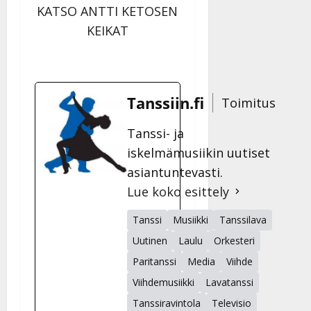
Päivitetty:
KATSO ANTTI KETOSEN
KEIKAT
Tanssiin.fi
Toimitus
Tanssi- ja
iskelmämusiikin uutiset
asiantuntevasti.
Lue koko esittely
Tanssi
Musiikki
Tanssilava
Uutinen
Laulu
Orkesteri
Paritanssi
Media
Viihde
Viihdemusiikki
Lavatanssi
Tanssiravintola
Televisio