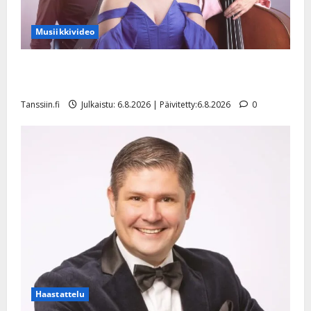
Musiikkivideo
Sopiiko Edith Piaf tanssilavalle? Pirttijoki näyttää
mallia – video
Tanssiin.fi
Julkaistu: 6.8.2026 | Päivitetty:6.8.2026
0
Haastattelu