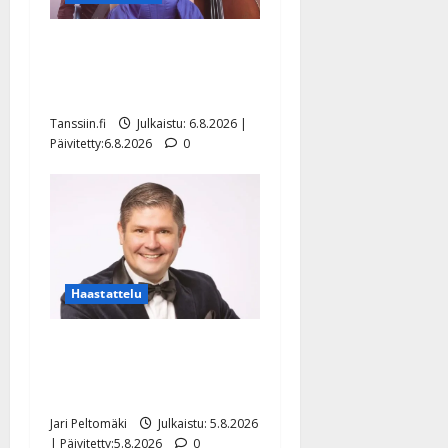
Sopiiko Edith Piaf
tanssilavalle? Pirttijoki
näyttää mallia – video
Tanssiin.fi
Julkaistu: 6.8.2026 |
Päivitetty:6.8.2026
0
Haastattelu
Leif Lindeman levytti:
”Kuvaa osuvasti uraani
pikkupojasta näihin päiviin”
Jari Peltomäki
Julkaistu: 5.8.2026
| Päivitetty:5.8.2026
0