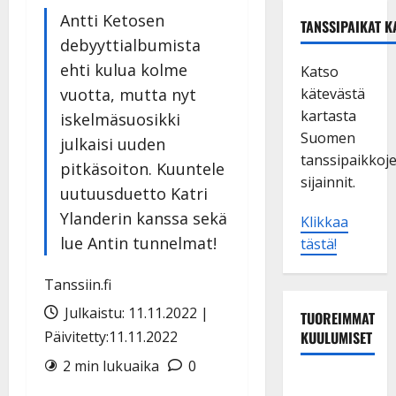
Antti Ketosen
TANSSIPAIKAT K
debyyttialbumista
ehti kulua kolme
Katso
vuotta, mutta nyt
kätevästä
kartasta
iskelmäsuosikki
Suomen
julkaisi uuden
tanssipaikkoj
pitkäsoiton. Kuuntele
sijainnit.
uutuusduetto Katri
Ylanderin kanssa sekä
Klikkaa
lue Antin tunnelmat!
tästä!
Tanssiin.fi
Julkaistu: 11.11.2022 |
TUOREIMMAT
Päivitetty:11.11.2022
KUULUMISET
2 min lukuaika
0
Maikilta