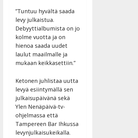
v
u
Julkaistu:
j
Tanssiin.fi
a
l
21.8.2025
a
”Tuntuu hyvältä saada
t
e
|
v
Julkaistu:
levy julkaistua.
p
Päivitetty:
K
22.8.2025
i
i
Debyyttialbumista on jo
a
|
d
a
t
Päivitetty:
kolme vuotta ja on
e
n
r
o
hienoa saada uudet
t
i
k
laulut maailmalle ja
i
…
o
n
”
mukaan keikkasettiin.”
o
a
s
Tanssiin.fi
h
t
Ketonen juhlistaa uutta
ä
Julkaistu:
e
i
levyä esiintymällä sen
20.8.2025
Tanssiin.fi
t
|
julkaisupäivänä sekä
Päivitetty:
ä
Julkaistu:
Ylen Nenäpäivä-tv-
ä
17.8.2025
ohjelmassa että
n
|
–
Tampereen Bar Ihkussa
Päivitetty:
D
levynjulkaisukeikalla.
a