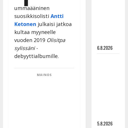
Edith Piaf
ummaääninen
tanssilavalle?
suosikkisolisti
Antti
Pirttijoki
Ketonen
julkaisi jatkoa
näyttää
kultaa myyneelle
mallia –
vuoden 2019
Olisitpa
video
6.8.2026
sylissäni
-
debyyttialbumille.
Leif
Lindeman
levytti:
MAINOS
”Kuvaa
osuvasti
uraani
pikkupojasta
näihin
päiviin”
5.8.2026