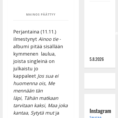
Jukka
Hallikainen,
MAINOS PÄÄTTYY
50,
liikuttuu
Perjantaina (11.11.)
lapsenlapsistaan
ilmestynyt
Ainoo tie
-
– uusi laulu
koskettaa
albumi pitää sisällään
syvältä
kymmenen laulua,
5.8.2026
joista singleinä on
julkaistu jo
kappaleet
Jos sua ei
huomenna ois
,
Me
mennään tän
läpi
,
Tähän matkaan
tarvitaan kaksi
,
Maa joka
Instagram
kantaa
,
Sytytä mut
ja
Seuraa