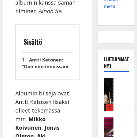
albumin kanssa saman
meitä
niminen
Ainoo tie
.
Sisältö
LUETUIMMAT
Antti Ketonen:
NYT
"Oon niin innoissani"
Musiikkiv
H
Albumin biisejä ovat
u
i
Antti Ketosen lisäksi
k
1
olleet tekemässä
e
mm.
Mikko
a
Keikat ja 
I
t
Koivunen
,
Jonas
k
h
Olsson
,
Aki