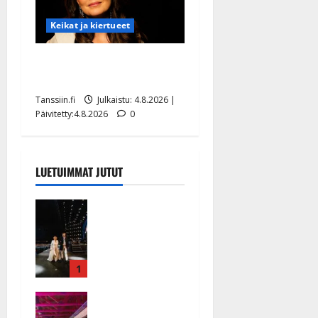
Keikat ja kiertueet
Saija Tuupanen ei toivu –
lääkäri: ”Vaakatasoon”
Tanssiin.fi
Julkaistu: 4.8.2026 |
Päivitetty:4.8.2026
0
LUETUIMMAT JUTUT
Huikeat
hyvästit!
Tommi
saatteli
Katri
1
Helenan
Ikävä
lavalta
sairauskohta
viimeisen