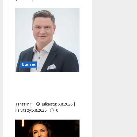
Uutiset
Jukka Hallikainen, 50,
liikuttuu lapsenlapsistaan –
uusi laulu koskettaa syvältä
Tanssiin.fi
Julkaistu: 5.8.2026 |
Päivitetty:5.8.2026
0