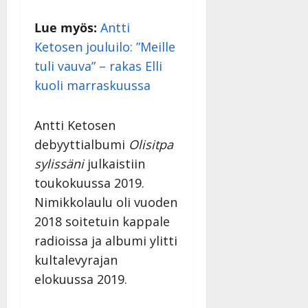
n
n
Lue myös:
Antti
y
Ketosen jouluilo: ”Meille
l
tuli vauva” – rakas Elli
l
kuoli marraskuussa
e
i
s
Antti Ketosen
o
debyyttialbumi
Olisitpa
k
i
sylissäni
julkaistiin
i
toukokuussa 2019.
t
Nimikkolaulu oli vuoden
o
2018 soitetuin kappale
s
radioissa ja albumi ylitti
Tanssiin.fi
kultalevyrajan
Julkaistu:
elokuussa 2019.
27.4.2025
|