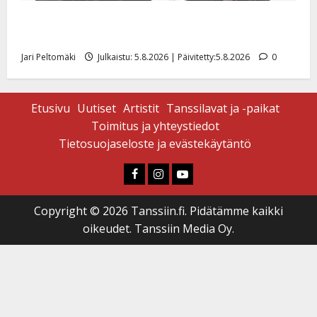
Leif Lindeman levytti: ”Kuvaa osuvasti uraani
pikkupojasta näihin päiviin”
Jari Peltomäki
Julkaistu: 5.8.2026 | Päivitetty:5.8.2026
0
Etusivu
Uutiset
Artistit
Tanssilavat ja -paikat
Toimitus ja yhteystiedot
Tietosuojaseloste ja evästekäytäntö
Faceboook
Instagram
Youtube
Copyright © 2026 Tanssiin.fi. Pidätämme kaikki
oikeudet. Tanssiin Media Oy.