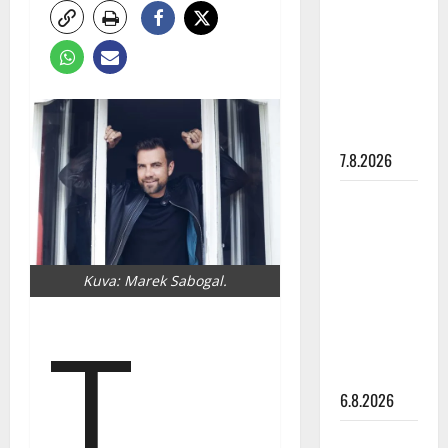
pysäyttävä
ulostulo:
”Elämä toi
eteeni
sellaisen
yllätyksen…”
7.8.2026
Tanssii
tähtien
kanssa -
julkkikset
Kuva: Marek Sabogal.
julki: Anna
T
Hanski
liitää tv-
parketilla
6.8.2026
Sopiiko