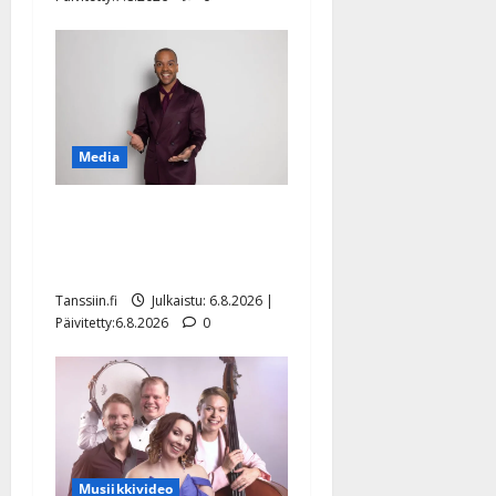
Media
Tanssii tähtien kanssa -
julkkikset julki: Anna
Hanski liitää tv-parketilla
Tanssiin.fi
Julkaistu: 6.8.2026 |
Päivitetty:6.8.2026
0
Musiikkivideo