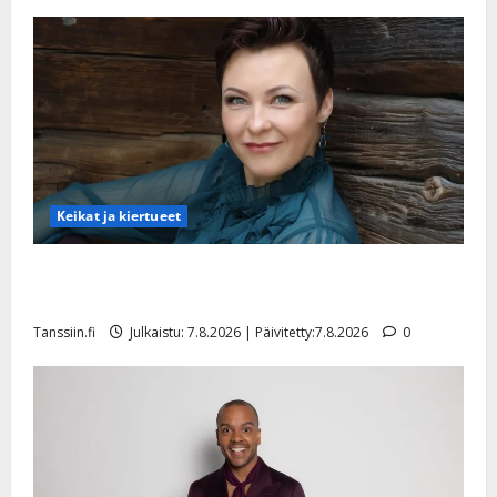
Päivitetty:22.8.2025
Keikat ja kiertueet
Maikilta pysäyttävä ulostulo: ”Elämä toi eteeni
sellaisen yllätyksen…”
Tanssiin.fi
Julkaistu: 7.8.2026 | Päivitetty:7.8.2026
0