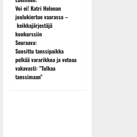
P
Voi ei! Katri Helenan
o
joulukiertue vaarassa –
s
keikkajärjestäjä
konkurssiin
t
Seuraava:
n
Suosittu tanssipaikka
pelkää vararikkoa ja vetoaa
a
vakavasti: ”Tulkaa
v
tanssimaan”
i
g
a
t