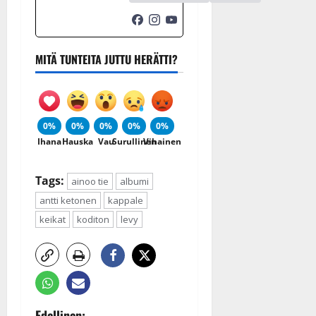
MITÄ TUNTEITA JUTTU HERÄTTI?
0%
0%
0%
0%
0%
Ihana
Hauska
Vau
Surullinen
Vihainen
Tags:
ainoo tie
albumi
antti ketonen
kappale
keikat
koditon
levy
Edellinen: