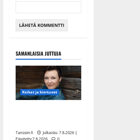
SAMANLAISIA JUTTUJA
Keikat ja kiertueet
Maikilta pysäyttävä
ulostulo: ”Elämä toi eteeni
sellaisen yllätyksen…”
Tanssiin.fi
Julkaistu: 7.8.2026 |
Päivitetty:7.8.2026
0