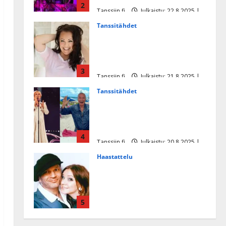
2
Tanssiin.fi
Julkaistu: 22.8.2025 |
Päivitetty:22.8.2025
Tanssitähdet
Heidi Pakarisen ja Mika
Pohjosen tytär kilpailee
missikisoissa
3
Tanssiin.fi
Julkaistu: 21.8.2025 |
Päivitetty:22.8.2025
Tanssitähdet
Tämä Ile Vainion runo Katri
Helenasta paisui hitiksi: ”Voi
tule Katri…”
4
Tanssiin.fi
Julkaistu: 20.8.2025 |
Päivitetty:22.8.2025
Haastattelu
Huikea rakkaustarina!
Dimitri Keiski ja Katja
juhlivat pian tinahäitään –
5
Dannylle iso kiitos
Tanssiin.fi
Julkaistu: 27.4.2025 |