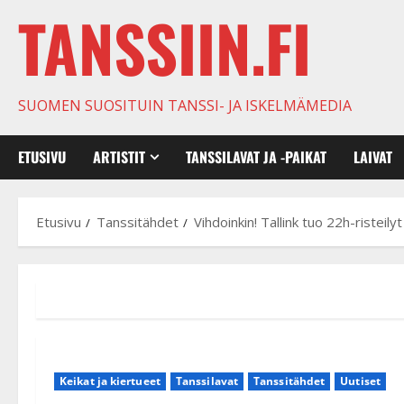
TANSSIIN.FI
SUOMEN SUOSITUIN TANSSI- JA ISKELMÄMEDIA
ETUSIVU
ARTISTIT
TANSSILAVAT JA -PAIKAT
LAIVAT
Etusivu
Tanssitähdet
Vihdoinkin! Tallink tuo 22h-risteily
Keikat ja kiertueet
Tanssilavat
Tanssitähdet
Uutiset