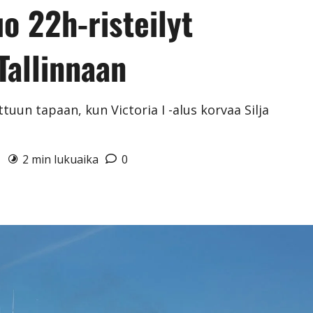
uo 22h-risteilyt
Tallinnaan
ttuun tapaan, kun Victoria I -alus korvaa Silja
3
2 min lukuaika
0