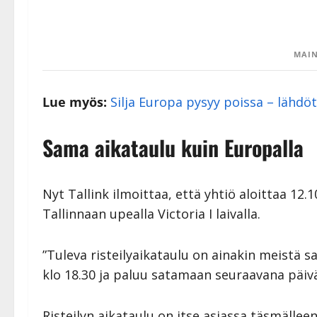
MAIN
Lue myös:
Silja Europa pysyy poissa – lähdö
Sama aikataulu kuin Europalla
Nyt Tallink ilmoittaa, että yhtiö aloittaa 12.1
Tallinnaan upealla Victoria I laivalla.
”Tuleva risteilyaikataulu on ainakin meistä 
klo 18.30 ja paluu satamaan seuraavana päivän
Risteilyn aikataulu on itse asiassa täsmälleen