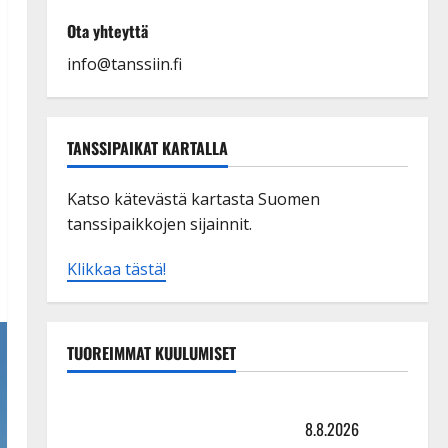
Ota yhteyttä
info@tanssiin.fi
TANSSIPAIKAT KARTALLA
Katso kätevästä kartasta Suomen
tanssipaikkojen sijainnit.
Klikkaa tästä!
TUOREIMMAT KUULUMISET
Matti Ruohonen viettää taas synttäreitään täydessä
hiljaisuudessa – tämä on tilanne nyt
8.8.2026