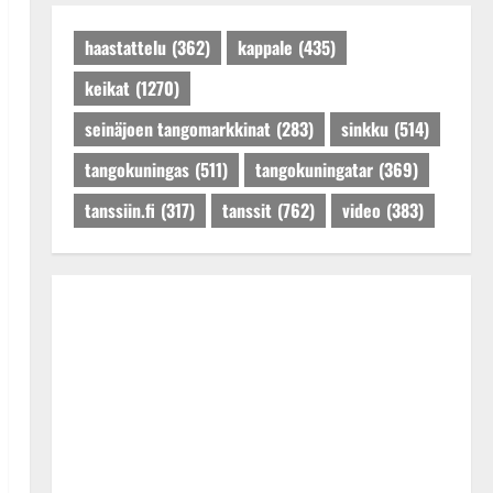
Päivitetty:27.4.2025
haastattelu
(362)
kappale
(435)
keikat
(1270)
seinäjoen tangomarkkinat
(283)
sinkku
(514)
tangokuningas
(511)
tangokuningatar
(369)
tanssiin.fi
(317)
tanssit
(762)
video
(383)