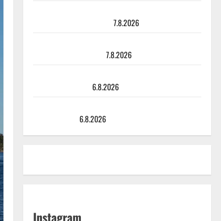
TTK-tähti Anna Hanski rakastaa tanssia – suru
tyttären syövästä painaa
7.8.2026
Maikilta pysäyttävä ulostulo: ”Elämä toi eteeni
sellaisen yllätyksen…”
7.8.2026
Tanssii tähtien kanssa -julkkikset julki: Anna Hanski
liitää tv-parketilla
6.8.2026
Sopiiko Edith Piaf tanssilavalle? Pirttijoki näyttää
mallia – video
6.8.2026
Instagram