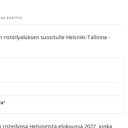
OS PÄÄTTYY
risteilyaluksen suositulle Helsinki-Tallinna -
yä"
 risteilynsä Helsingistä elokuussa 2022, jonka