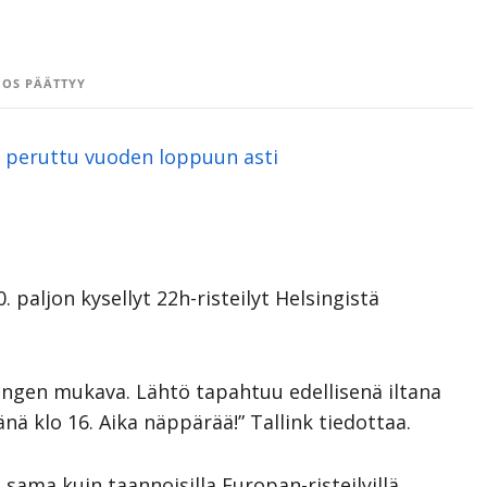
OS PÄÄTTYY
t peruttu vuoden loppuun asti
0. paljon kysellyt 22h-risteilyt Helsingistä
sangen mukava. Lähtö tapahtuu edellisenä iltana
ä klo 16. Aika näppärää!” Tallink tiedottaa.
 sama kuin taannoisilla Europan-risteilyillä.