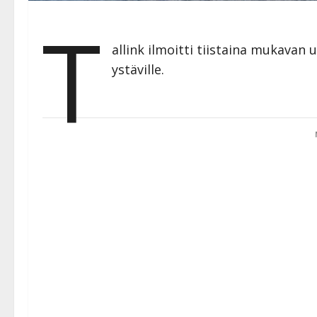
T
allink ilmoitti tiistaina mukavan u
ystäville.