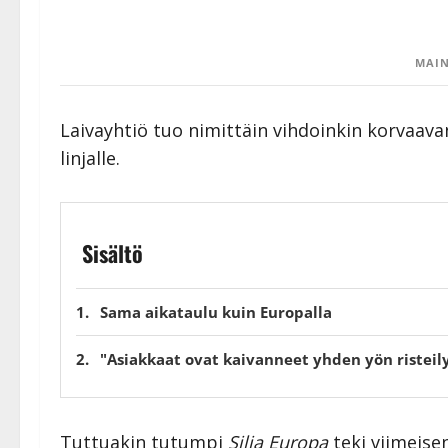
MAIN
Laivayhtiö tuo nimittäin vihdoinkin korvaavan 
linjalle.
Sisältö
Sama aikataulu kuin Europalla
"Asiakkaat ovat kaivanneet yhden yön risteil
Tuttuakin tutumpi
Silja Europa
teki viimeisen