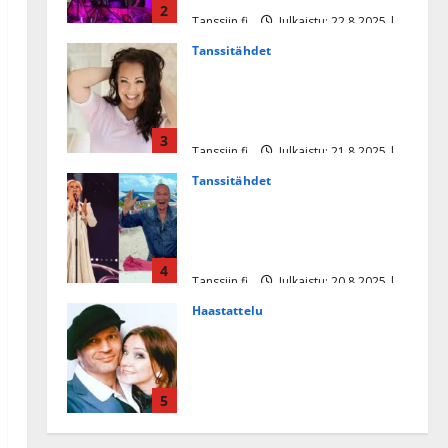
2
Tanssiin.fi
Julkaistu: 22.8.2025 |
Päivitetty:22.8.2025
Tanssitähdet
Heidi Pakarisen ja Mika
Pohjosen tytär kilpailee
missikisoissa
3
Tanssiin.fi
Julkaistu: 21.8.2025 |
Päivitetty:22.8.2025
Tanssitähdet
Tämä Ile Vainion runo Katri
Helenasta paisui hitiksi: ”Voi
tule Katri…”
4
Tanssiin.fi
Julkaistu: 20.8.2025 |
Päivitetty:22.8.2025
Haastattelu
Huikea rakkaustarina!
Dimitri Keiski ja Katja
juhlivat pian tinahäitään –
5
Dannylle iso kiitos
Tanssiin.fi
Julkaistu: 27.4.2025 |