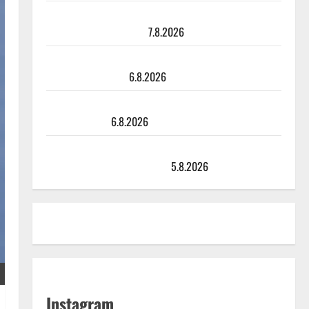
Maikilta pysäyttävä ulostulo: ”Elämä toi eteeni
sellaisen yllätyksen…”
7.8.2026
Tanssii tähtien kanssa -julkkikset julki: Anna Hanski
liitää tv-parketilla
6.8.2026
Sopiiko Edith Piaf tanssilavalle? Pirttijoki näyttää
mallia – video
6.8.2026
Leif Lindeman levytti: ”Kuvaa osuvasti uraani
pikkupojasta näihin päiviin”
5.8.2026
Instagram