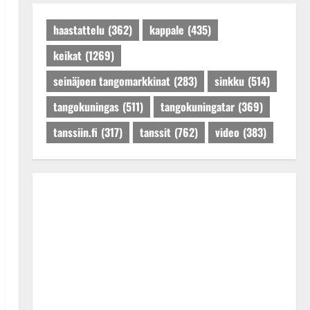
Päivitetty:27.4.2025
haastattelu
(362)
kappale
(435)
keikat
(1269)
seinäjoen tangomarkkinat
(283)
sinkku
(514)
tangokuningas
(511)
tangokuningatar
(369)
tanssiin.fi
(317)
tanssit
(762)
video
(383)