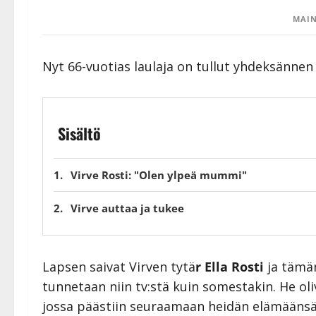
MAIN
Nyt 66-vuotias laulaja on tullut yhdeksänn
Sisältö
Virve Rosti: "Olen ylpeä mummi"
Virve auttaa ja tukee
Lapsen saivat Virven tytä
r Ella Rosti
ja tämä
tunnetaan niin tv:stä kuin somestakin. He o
jossa päästiin seuraamaan heidän elämäänsä