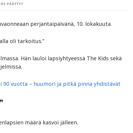
OS PÄÄTTYY
vauvaonneaan perjantaipäivänä, 10. lokakuuta.
lla oli tarkoitus.”
ilmassa. Hän lauloi lapsiyhtyeessä The Kids sekä
jelmissa.
tti 90 vuotta – huumori ja pitkä pinna yhdistävät
”
senlapsien määrä kasvoi jälleen.