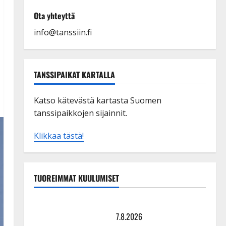
Ota yhteyttä
info@tanssiin.fi
TANSSIPAIKAT KARTALLA
Katso kätevästä kartasta Suomen
tanssipaikkojen sijainnit.
Klikkaa tästä!
TUOREIMMAT KUULUMISET
TTK-tähti Anna Hanski rakastaa tanssia – suru
tyttären syövästä painaa
7.8.2026