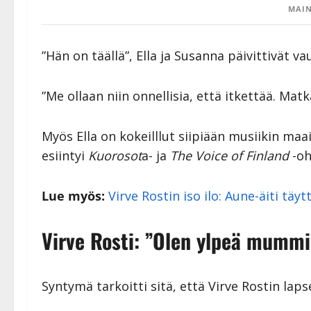
MAIN
”Hän on täällä”, Ella ja Susanna päivittivät 
”Me ollaan niin onnellisia, että itkettää. Matka
Myös Ella on kokeilllut siipiään musiikin maa
esiintyi
Kuorosot
a- ja
The Voice of Finland
-oh
Lue myös:
Virve Rostin iso ilo: Aune-äiti täy
Virve Rosti: ”Olen ylpeä mummi
Syntymä tarkoitti sitä, että Virve Rostin lap