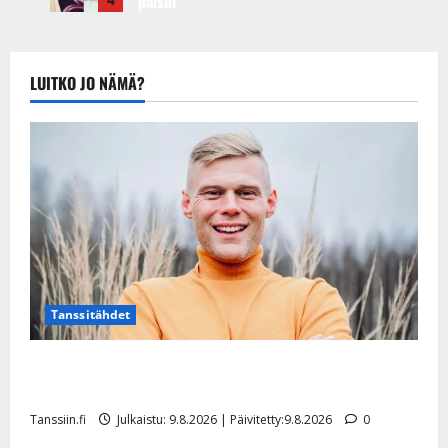
paisui
21.8.2025 |
hitiksi: ”Voi
Päivitetty:22.8.2025
tule Katri…”
Tanssiin.fi
LUITKO JO NÄMÄ?
Julkaistu:
20.8.2025 |
Päivitetty:22.8.2025
Tanssitähdet
Tangokuningas Aki Samuli meni naimisiin – hääkuva
julki
Tanssiin.fi
Julkaistu: 9.8.2026 | Päivitetty:9.8.2026
0