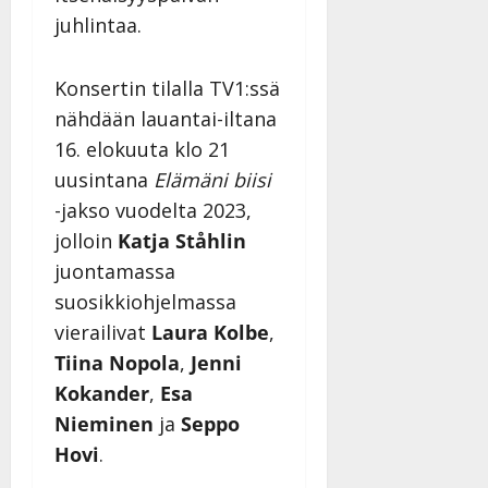
–
Päivitetty:
juhlintaa.
D
a
Konsertin tilalla TV1:ssä
n
n
nähdään lauantai-iltana
y
16. elokuuta klo 21
l
uusintana
Elämäni biisi
l
-jakso vuodelta 2023,
e
i
jolloin
Katja Ståhlin
s
juontamassa
o
suosikkiohjelmassa
k
i
vierailivat
Laura Kolbe
,
i
Tiina Nopola
,
Jenni
t
Kokander
,
Esa
o
Nieminen
ja
Seppo
s
Hovi
.
Tanssiin.fi