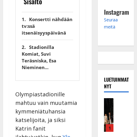
Sisältö
Instagram
Konsertti nähdään
Seuraa
tv:ssä
meitä
itsenäisyyspäivänä
Stadionilla
Komiat, Suvi
Teräsniska, Esa
Nieminen…
LUETUIMMAT
NYT
Olympiastadionille
Musiikkiv
mahtuu vain muutamia
H
kymmeniätuhansia
u
katselijoita, ja siksi
i
k
Katrin fanit
1
e