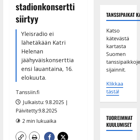
stadionkonsertti
TANSSIPAIKAT K
siirtyy
Katso
Yleisradio ei
kätevästä
lähetäkään Katri
kartasta
Helenan
Suomen
jäähyväiskonserttia
tanssipaikkoj
ensi lauantaina, 16.
sijainnit.
elokuuta.
Klikkaa
tästä!
Tanssiin.fi
Julkaistu: 9.8.2025 |
Päivitetty:9.8.2025
TUOREIMMAT
2 min lukuaika
KUULUMISET