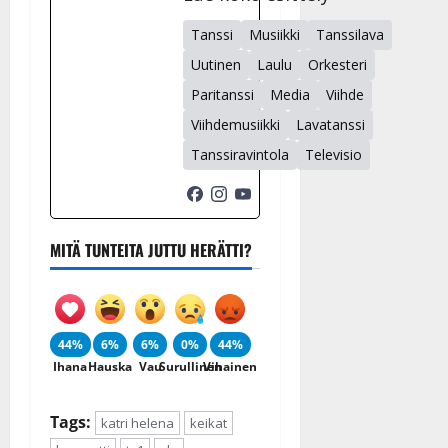
Tanssi
Musiikki
Tanssilava
Uutinen
Laulu
Orkesteri
Paritanssi
Media
Viihde
Viihdemusiikki
Lavatanssi
Tanssiravintola
Televisio
MITÄ TUNTEITA JUTTU HERÄTTI?
44%
6%
6%
0%
44%
Ihana
Hauska
Vau
Surullinen
Vihainen
Tags:
katri helena
keikat