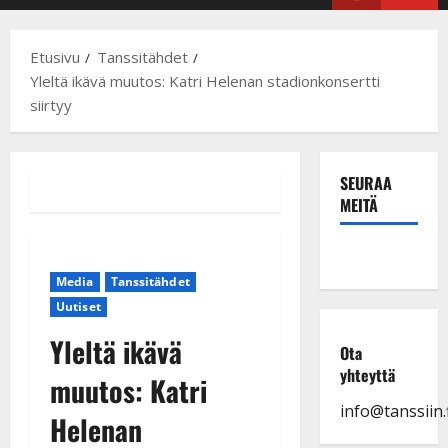
Menu
Etusivu
Tanssitähdet
Yleltä ikävä muutos: Katri Helenan stadionkonsertti
siirtyy
SEURAA
MEITÄ
Media
Tanssitähdet
Uutiset
Yleltä ikävä
Ota
yhteyttä
muutos: Katri
info@tanssiin.f
Helenan