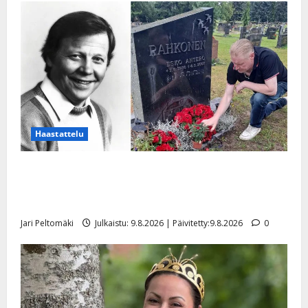
Haastattelu
Esko Rahkonen olisi täyttänyt 90 vuotta – Arto
Rahkonen kävi haudalla ja kertoo iskelmälegendan
viimeisistä vuosista
Jari Peltomäki
Julkaistu: 9.8.2026 | Päivitetty:9.8.2026
0