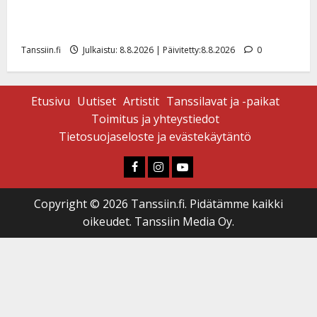
Matti Ruohonen viettää taas synttäreitään täydessä
hiljaisuudessa – tämä on tilanne nyt
Tanssiin.fi
Julkaistu: 8.8.2026 | Päivitetty:8.8.2026
0
Etusivu
Uutiset
Artistit
Tanssilavat ja -paikat
Toimitus ja yhteystiedot
Tietosuojaseloste ja evästekäytäntö
Faceboook
Instagram
Youtube
Copyright © 2026 Tanssiin.fi. Pidätämme kaikki
oikeudet. Tanssiin Media Oy.