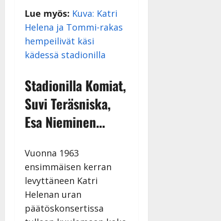
Julkaistu:
Lue myös:
Kuva: Katri
27.4.2025
|
Helena ja Tommi-rakas
Päivitetty:
hempeilivät käsi
kädessä stadionilla
Stadionilla Komiat,
Suvi Teräsniska,
Esa Nieminen…
Vuonna 1963
ensimmäisen kerran
levyttäneen Katri
Helenan uran
päätöskonsertissa