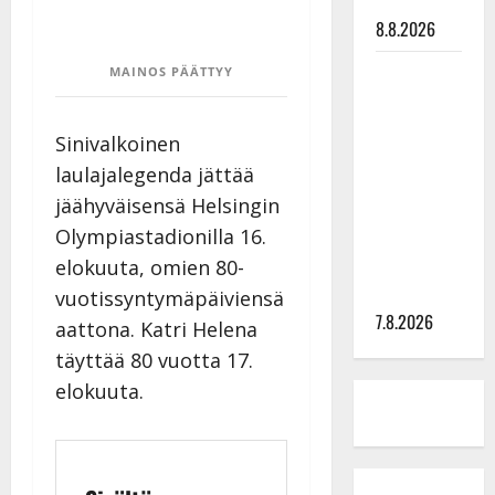
tilanne nyt
8.8.2026
TTK-tähti
MAINOS PÄÄTTYY
Anna
Hanski
Sinivalkoinen
rakastaa
laulajalegenda jättää
tanssia –
jäähyväisensä Helsingin
suru
Olympiastadionilla 16.
tyttären
syövästä
elokuuta, omien 80-
painaa
vuotissyntymäpäiviensä
7.8.2026
aattona. Katri Helena
täyttää 80 vuotta 17.
elokuuta.