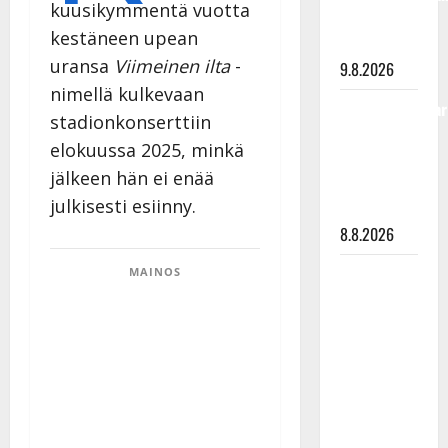
kuusikymmentä vuotta
viimeisistä
kestäneen upean
vuosista
uransa
Viimeinen ilta
-
9.8.2026
nimellä kulkevaan
Tangokuningatar
stadionkonserttiin
Raija
elokuussa 2025, minkä
Mäntyniemi:
jälkeen hän ei enää
matka
julkisesti esiinny.
tyssäsi
8.8.2026
Matti
MAINOS
Ruohonen
viettää taas
synttäreitään
täydessä
hiljaisuudessa
– tämä on