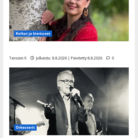
Keikat ja kiertueet
Tangokuningatar Raija Mäntyniemi: matka tyssäsi
Tanssiin.fi
Julkaistu: 8.8.2026 | Päivitetty:8.8.2026
0
Orkesterit