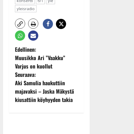
konsertti
tv1
yle
yleisradio
P
Edellinen:
Muusikko Ari ”Vaakku”
o
Varjus on kuollut
s
Seuraava:
t
Aki Samulia haukuttiin
majavaksi – Jaska Mäkystä
n
kiusattiin köyhyyden takia
a
v
i