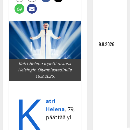
Tangokuningas
Aki Samuli
meni
naimisiin –
hääkuva
julki
9.8.2026
Esko
Rahkonen
Katri Helena lopetti uransa
olisi
Helsingin Olympiastadinille
16.8.2025.
täyttänyt
90 vuotta –
K
Arto
Rahkonen
atri
kävi
Helena
, 79,
haudalla ja
päättää yli
kertoo
iskelmälegenda