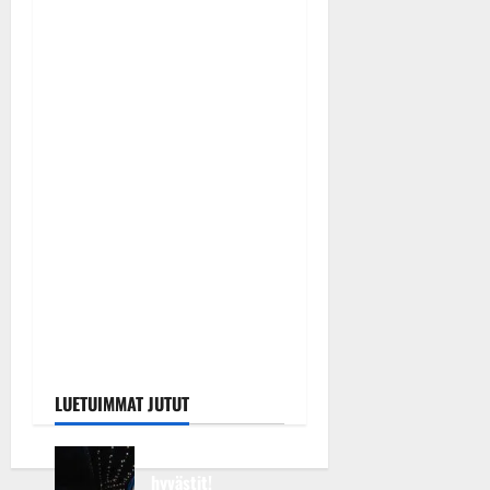
tyttären syövästä painaa
Tanssiin.fi
Julkaistu: 7.8.2026 |
Päivitetty:7.8.2026
0
Keikat ja kiertueet
Maikilta pysäyttävä
ulostulo: ”Elämä toi eteeni
sellaisen yllätyksen…”
Tanssiin.fi
Julkaistu: 7.8.2026 |
Päivitetty:7.8.2026
0
LUETUIMMAT JUTUT
Huikeat
hyvästit!