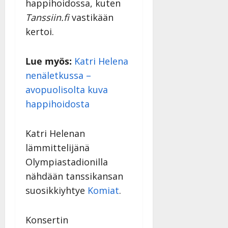
happihoidossa, kuten
Tanssiin.fi
vastikään
kertoi.
Lue myös:
Katri Helena
nenäletkussa –
avopuolisolta kuva
happihoidosta
Katri Helenan
lämmittelijänä
Olympiastadionilla
nähdään tanssikansan
suosikkiyhtye
Komiat
.
Konsertin