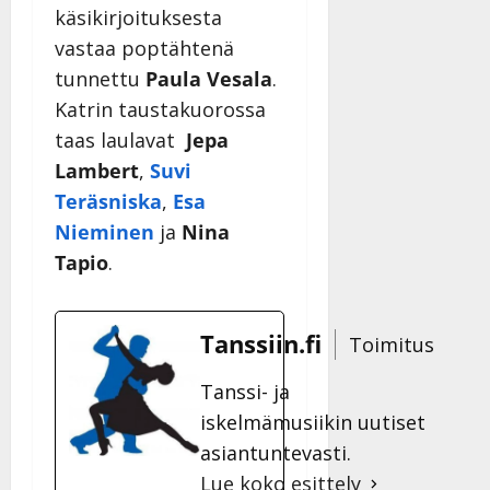
käsikirjoituksesta
vastaa poptähtenä
tunnettu
Paula Vesala
.
Katrin taustakuorossa
taas laulavat
Jepa
Lambert
,
Suvi
Teräsniska
,
Esa
Nieminen
ja
Nina
Tapio
.
Tanssiin.fi
Toimitus
Tanssi- ja
iskelmämusiikin uutiset
asiantuntevasti.
Lue koko esittely