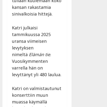
tullaan kuulemaan koko
kansan rakastamia
sinivalkoisia hittejä.
Katri julkaisi
tammikuussa 2025
uransa viimeisen
levytyksen
nimeltä
Elämän tie
.
Vuosikymmenten
varrella hän on
levyttänyt yli 480 laulua.
Katri on valmistautunut
konserttiin muun
muassa käymällä