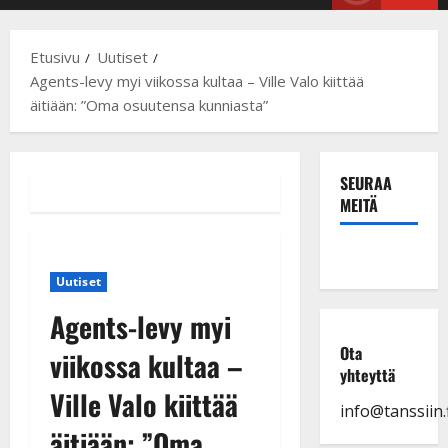
Menu
Etusivu
Uutiset
Agents-levy myi viikossa kultaa – Ville Valo kiittää
äitiään: ”Oma osuutensa kunniasta”
SEURAA
MEITÄ
Uutiset
Agents-levy myi
Ota
viikossa kultaa –
yhteyttä
Ville Valo kiittää
info@tanssiin.f
äitiään: ”Oma