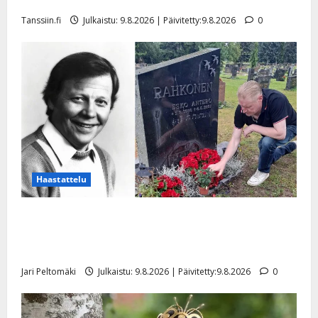
julki
Tanssiin.fi
Julkaistu: 9.8.2026 | Päivitetty:9.8.2026
0
Haastattelu
Esko Rahkonen olisi täyttänyt 90 vuotta – Arto
Rahkonen kävi haudalla ja kertoo iskelmälegendan
viimeisistä vuosista
Jari Peltomäki
Julkaistu: 9.8.2026 | Päivitetty:9.8.2026
0