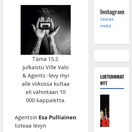
Instagram
Seuraa
meitä
Tämä 15.2.
julkaistu Ville Valo
& Agents -levy myi
LUETUIMMAT
NYT
alle viikossa kultaa
eli vähintään 10
Musiikkiv
000 kappaletta.
H
u
i
Agentsin
Esa Pulliainen
k
1
toteaa levyn
e