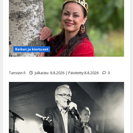
Keikat ja kiertueet
Tangokuningatar Raija Mäntyniemi: matka tyssäsi
Tanssiin.fi
Julkaistu: 8.8.2026 | Päivitetty:8.8.2026
0