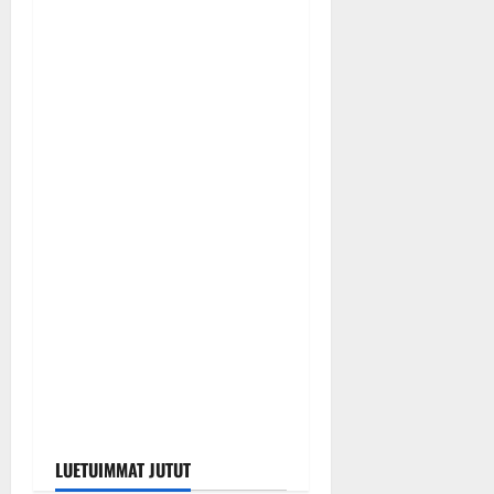
TTK-tähti Anna Hanski
rakastaa tanssia – suru
tyttären syövästä painaa
Tanssiin.fi
Julkaistu: 7.8.2026 |
Päivitetty:7.8.2026
0
Keikat ja kiertueet
Maikilta pysäyttävä
ulostulo: ”Elämä toi eteeni
sellaisen yllätyksen…”
Tanssiin.fi
Julkaistu: 7.8.2026 |
Päivitetty:7.8.2026
0
LUETUIMMAT JUTUT