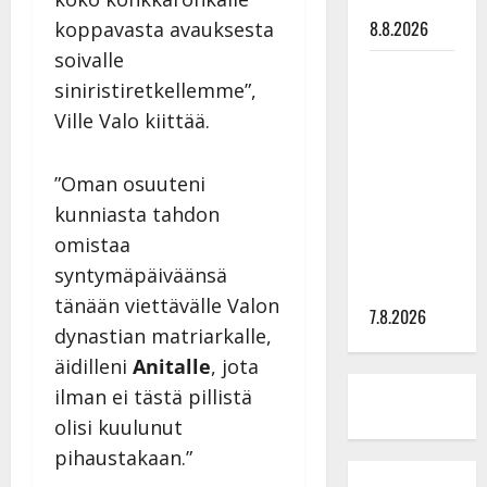
tilanne nyt
8.8.2026
koppavasta avauksesta
soivalle
TTK-tähti
siniristiretkellemme”,
Anna
Ville Valo kiittää.
Hanski
rakastaa
tanssia –
”Oman osuuteni
suru
kunniasta tahdon
tyttären
omistaa
syövästä
syntymäpäiväänsä
painaa
tänään viettävälle Valon
7.8.2026
dynastian matriarkalle,
äidilleni
Anitalle
, jota
ilman ei tästä pillistä
olisi kuulunut
pihaustakaan.”