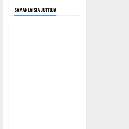
SAMANLAISIA JUTTUJA
Tanssitähdet
Tangokuningas Aki Samuli
meni naimisiin – hääkuva
julki
Tanssiin.fi
Julkaistu: 9.8.2026 |
Päivitetty:9.8.2026
0
Haastattelu