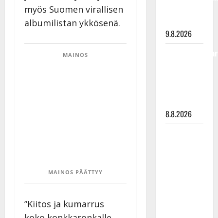
myös Suomen virallisen
viimeisistä
vuosista
albumilistan ykkösenä.
9.8.2026
Tangokuningatar
MAINOS
Raija
Mäntyniemi:
matka
tyssäsi
8.8.2026
Matti
Ruohonen
viettää taas
synttäreitään
MAINOS PÄÄTTYY
täydessä
hiljaisuudessa
”Kiitos ja kumarrus
– tämä on
koko konkkaronkalle