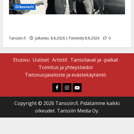
Orkesterit
Matti Ruohonen viettää taas synttäreitään täydessä
hiljaisuudessa – tämä on tilanne nyt
Tanssiin.fi
Julkaistu: 8.8.2026 | Päivitetty:8.8.2026
0
Etusivu
Uutiset
Artistit
Tanssilavat ja -paikat
Toimitus ja yhteystiedot
Tietosuojaseloste ja evästekäytäntö
Faceboook
Instagram
Youtube
Copyright © 2026 Tanssiin.fi. Pidätämme kaikki
oikeudet. Tanssiin Media Oy.