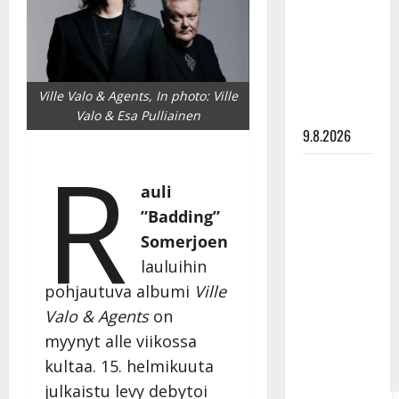
Tangokuningas
Aki Samuli
meni
naimisiin –
hääkuva
Ville Valo & Agents, In photo: Ville
julki
Valo & Esa Pulliainen
9.8.2026
R
Esko
auli
Rahkonen
olisi
”Badding”
täyttänyt
Somerjoen
90 vuotta –
lauluihin
Arto
pohjautuva albumi
Ville
Rahkonen
Valo & Agents
on
kävi
myynyt alle viikossa
haudalla ja
kultaa. 15. helmikuuta
kertoo
julkaistu levy debytoi
iskelmälegenda