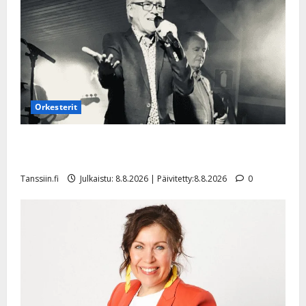
l
e
i
s
o
k
i
Orkesterit
i
t
o
Matti Ruohonen viettää taas synttäreitään täydessä
s
hiljaisuudessa – tämä on tilanne nyt
Tanssiin.fi
Tanssiin.fi
Julkaistu: 8.8.2026 | Päivitetty:8.8.2026
0
Julkaistu:
27.4.2025
|
Päivitetty: