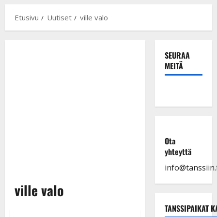
Etusivu
Uutiset
ville valo
SEURAA
MEITÄ
Ota
yhteyttä
info@tanssiin.f
ville valo
TANSSIPAIKAT K