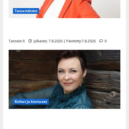
Tanssitähdet
TTK-tähti Anna Hanski rakastaa tanssia – suru
tyttären syövästä painaa
Tanssiin.fi
Julkaistu: 7.8.2026 | Päivitetty:7.8.2026
0
Keikat ja kiertueet
Maikilta pysäyttävä ulostulo: ”Elämä toi eteeni
sellaisen yllätyksen…”