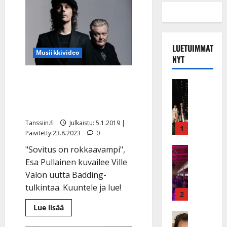
LUETUIMMAT
Musiikkivideo
NYT
Uusi Ville Valo & Agents -
Musiikkiv
sinkku julki: näin soi
H
u
Ikkunaprinsessa
i
Tanssiin.fi
Julkaistu: 5.1.2019 |
k
1
Päivitetty:23.8.2023
0
e
"Sovitus on rokkaavampi",
a
Keikat ja 
I
t
Esa Pullainen kuvailee Ville
k
h
Valon uutta Badding-
ä
y
tulkintaa. Kuuntele ja lue!
v
v
2
ä
ä
Lue
Lue lisää
lisää
s
Tanssitäh
s
aiheesta
H
a