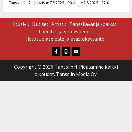
Tanssiin.fi
Julkaistu: 7.8.2026 | Päivitetty:7.8.2026
0
Etusivu
Uutiset
Artistit
Tanssilavat ja -paikat
Toimitus ja yhteystiedot
Tietosuojaseloste ja evästekäytäntö
Faceboook
Instagram
Youtube
Copyright © 2026 Tanssiin.fi. Pidätämme kaikki
oikeudet. Tanssiin Media Oy.