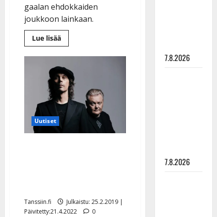
gaalan ehdokkaiden
suru
joukkoon lainkaan.
tyttären
syövästä
Lue
Lue lisää
painaa
lisää
aiheesta
7.8.2026
Agents
kahmi
neljä
Maikilta
Emma-
ehdokkuutta
pysäyttävä
–
myös
ulostulo:
Antti
”Elämä toi
Ketonen
ehdolla
Uutiset
eteeni
sellaisen
Agents-levy myi viikossa
yllätyksen…”
kultaa – Ville Valo kiittää
7.8.2026
äitiään: ”Oma osuutensa
Tanssii
kunniasta”
tähtien
Tanssiin.fi
Julkaistu: 25.2.2019 |
kanssa -
Päivitetty:21.4.2022
0