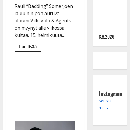
julkkikset
Rauli ”Badding” Somerjoen
julki: Anna
lauluihin pohjautuva
Hanski
albumi Ville Valo & Agents
liitää tv-
on myynyt alle viikossa
parketilla
kultaa. 15. helmikuuta...
6.8.2026
Lue
Lue lisää
lisää
aiheesta
Agents-
levy
myi
viikossa
kultaa
–
Ville
Valo
kiittää
Instagram
äitiään:
”Oma
Seuraa
osuutensa
kunniasta”
meitä