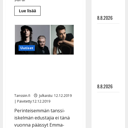
matka
tyssäsi
Lue
Lue lisää
lisää
8.8.2026
aiheesta
Täystyrmäys
Agentsien
Matti
uudelle
yhteistyölle
Ruohonen
–
HS:
viettää taas
”Vaikea
Uutiset
synttäreitään
kuunnella
irvistelemättä”
täydessä
Agents kahmi neljä
hiljaisuudessa
Emma-ehdokkuutta –
– tämä on
myös Antti Ketonen
tilanne nyt
8.8.2026
ehdolla
Tanssiin.fi
Julkaistu: 12.12.2019
TTK-tähti
| Päivitetty:12.12.2019
Anna
Perinteisemmän tanssi-
Hanski
iskelmän edustajia ei tänä
rakastaa
vuonna päässyt Emma-
tanssia –