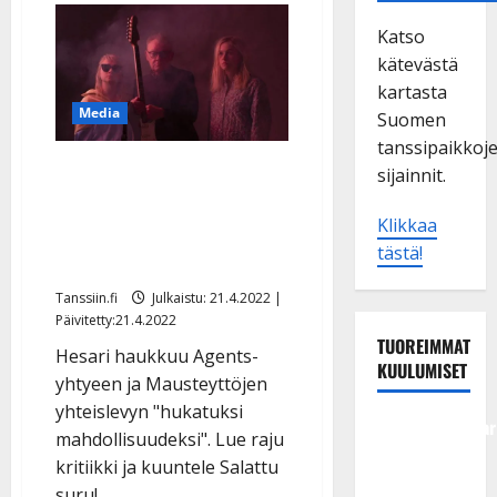
Katso
kätevästä
kartasta
Media
Suomen
tanssipaikkoj
Täystyrmäys Agentsien
sijainnit.
uudelle yhteistyölle – HS:
Klikkaa
”Vaikea kuunnella
tästä!
irvistelemättä”
Tanssiin.fi
Julkaistu: 21.4.2022 |
Päivitetty:21.4.2022
TUOREIMMAT
Hesari haukkuu Agents-
KUULUMISET
yhtyeen ja Mausteyttöjen
yhteislevyn "hukatuksi
Tangokuningatar
mahdollisuudeksi". Lue raju
Raija
kritiikki ja kuuntele Salattu
Mäntyniemi:
suru!