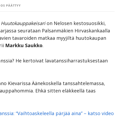
OS PÄÄTTYY
Huutokauppakeisari
on Nelosen kestosuosikki,
 Sarjassa seurataan Palsanmäkien Hirvaskankaalla
tavien tavaroiden matkaa myyjiltä huutokaupan
rii
Markku
Saukko
.
tanssia? He kertoivat lavatanssiharrastuksestaan
tano Kievarissa Äänekoskella tanssahtelemassa,
kauppahommia. Ehkä sitten eläkkeellä taas
anssia: “Vaihtoaskeleella pärjää aina” – katso video