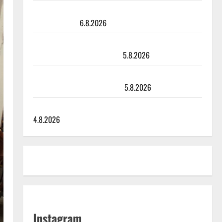
Sopiiko Edith Piaf tanssilavalle? Pirttijoki näyttää
mallia – video
6.8.2026
Leif Lindeman levytti: ”Kuvaa osuvasti uraani
pikkupojasta näihin päiviin”
5.8.2026
Jukka Hallikainen, 50, liikuttuu lapsenlapsistaan –
uusi laulu koskettaa syvältä
5.8.2026
Saija Tuupanen ei toivu – lääkäri: ”Vaakatasoon”
4.8.2026
Instagram