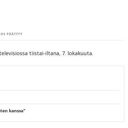
OS PÄÄTTYY
visiossa tiistai-iltana, 7. lokakuuta.
sten kanssa"