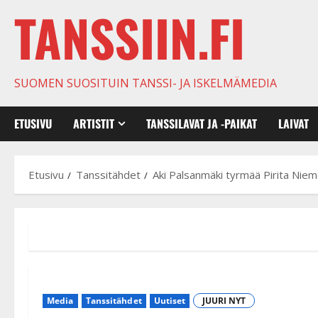
TANSSIIN.FI
SUOMEN SUOSITUIN TANSSI- JA ISKELMÄMEDIA
ETUSIVU
ARTISTIT
TANSSILAVAT JA -PAIKAT
LAIVAT
Etusivu
Tanssitähdet
Aki Palsanmäki tyrmää Pirita Nie
Media
Tanssitähdet
Uutiset
JUURI NYT