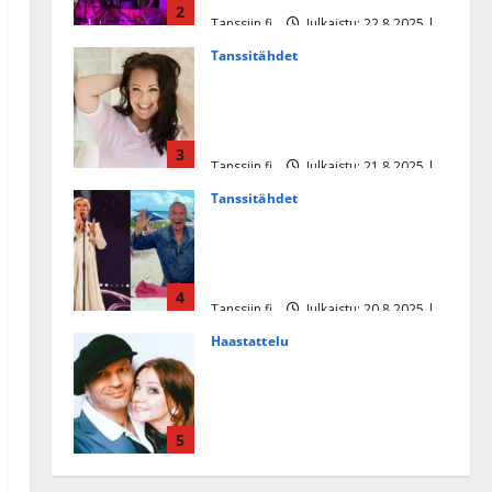
2
Tanssiin.fi
Julkaistu: 22.8.2025 |
Päivitetty:22.8.2025
Tanssitähdet
Heidi Pakarisen ja Mika
Pohjosen tytär kilpailee
missikisoissa
3
Tanssiin.fi
Julkaistu: 21.8.2025 |
Päivitetty:22.8.2025
Tanssitähdet
Tämä Ile Vainion runo Katri
Helenasta paisui hitiksi: ”Voi
tule Katri…”
4
Tanssiin.fi
Julkaistu: 20.8.2025 |
Päivitetty:22.8.2025
Haastattelu
Huikea rakkaustarina!
Dimitri Keiski ja Katja
juhlivat pian tinahäitään –
5
Dannylle iso kiitos
Tanssiin.fi
Julkaistu: 27.4.2025 |