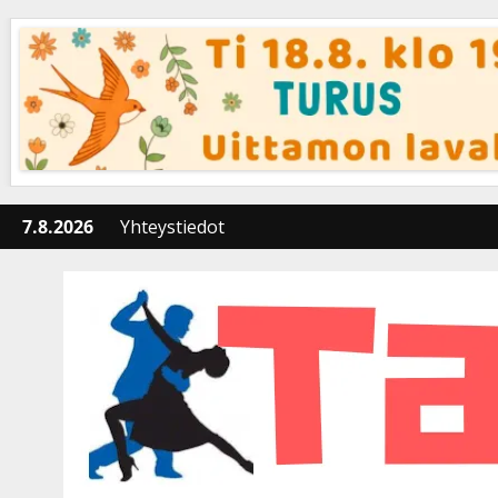
Skip
to
content
7.8.2026
Yhteystiedot