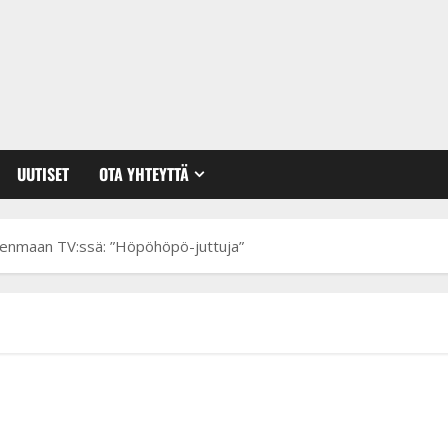
UUTISET
OTA YHTEYTTÄ
menmaan TV:ssä: ”Höpöhöpö-juttuja”