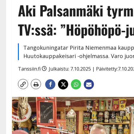
Aki Palsanmäki tyr
TV:ssä: ”Höpöhöpö-ju
Tangokuningatar Pirita Niemenmaa kaupp
Huutokauppakeisari -ohjelmassa. Varo juon
Tanssiin.fi
Julkaistu: 7.10.2025 | Päivitetty:7.10.2