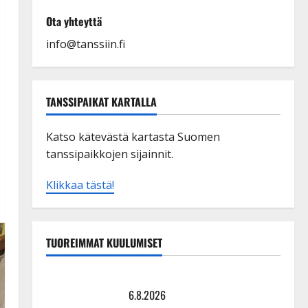
Ota yhteyttä
info@tanssiin.fi
TANSSIPAIKAT KARTALLA
Katso kätevästä kartasta Suomen
tanssipaikkojen sijainnit.
Klikkaa tästä!
TUOREIMMAT KUULUMISET
Tanssii tähtien kanssa -julkkikset julki: Anna Hanski
liitää tv-parketilla
6.8.2026