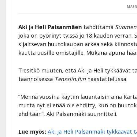
MAIN
Aki
ja
Heli Palsanmäen
tähdittämä
Suomen 
joka on pyörinyt tv:ssä jo 18 kauden verran.
sijaitsevan huutokaupan arkea sekä kiinnos
kautta uusille omistajille. Mukana apuna hää
Tiesitkö muuten, että Aki ja Heli tykkäävät 
taannoisessa
Tanssiin.fi:n
haastattelussa.
“Mennä vuosina käytiin lauantaisin aina Kar
mutta nyt ei enää ole ehditty, kun on huuto
ehditään”, Aki Palsanmäki suunnitteli.
Lue myös:
Aki ja Heli Palsanmäki tykkäävät t