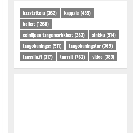
Päivitetty:27.4.2025
haastattelu
(362)
kappale
(435)
keikat
(1268)
seinäjoen tangomarkkinat
(283)
sinkku
(514)
tangokuningas
(511)
tangokuningatar
(369)
tanssiin.fi
(317)
tanssit
(762)
video
(383)