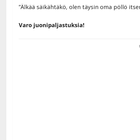
”Älkää säikähtäkö, olen täysin oma pöllö itsen
Varo juonipaljastuksia!