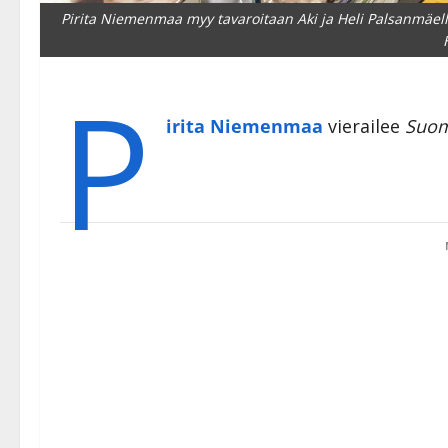
Pirita Niemenmaa myy tavaroitaan Aki ja Heli Palsanmäe
P
irita Niemenmaa
vierailee
Suom