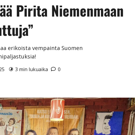
mää Pirita Niemenmaan
ttuja”
aa erikoista vempainta Suomen
ipaljastuksia!
025
3 min lukuaika
0