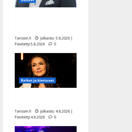
Jukka Hallikainen, 50,
liikuttuu lapsenlapsistaan –
uusi laulu koskettaa syvältä
Tanssiin.fi
Julkaistu: 5.8.2026 |
Päivitetty:5.8.2026
0
Keikat ja kiertueet
Saija Tuupanen ei toivu –
lääkäri: ”Vaakatasoon”
Tanssiin.fi
Julkaistu: 4.8.2026 |
Päivitetty:4.8.2026
0