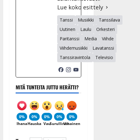
Lue koko esittely
Tanssi
Musiikki
Tanssilava
Uutinen
Laulu
Orkesteri
Paritanssi
Media
Viihde
Viihdemusiikki
Lavatanssi
Tanssiravintola
Televisio
MITÄ TUNTEITA JUTTU HERÄTTI?
0%
0%
0%
0%
0%
Ihana
Hauska
Vau
Surullinen
Vihainen