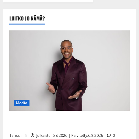
tule Katri…”
Tanssiin.fi
Julkaistu:
LUITKO JO NÄMÄ?
20.8.2025 |
Päivitetty:22.8.2025
Media
Tanssii tähtien kanssa -julkkikset julki: Anna Hanski
liitää tv-parketilla
Tanssiin.fi
Julkaistu: 6.8.2026 | Päivitetty:6.8.2026
0