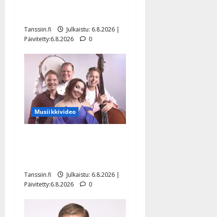
julkkikset julki: Anna
Hanski liitää tv-parketilla
Tanssiin.fi
Julkaistu: 6.8.2026 |
Päivitetty:6.8.2026
0
Musiikkivideo
Sopiiko Edith Piaf
tanssilavalle? Pirttijoki
näyttää mallia – video
Tanssiin.fi
Julkaistu: 6.8.2026 |
Päivitetty:6.8.2026
0