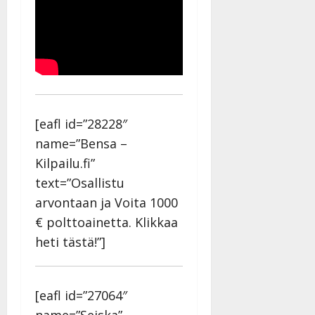
[eafl id=”28228″
name=”Bensa –
Kilpailu.fi”
text=”Osallistu
arvontaan ja Voita 1000
€ polttoainetta. Klikkaa
heti tästä!”]
[eafl id=”27064″