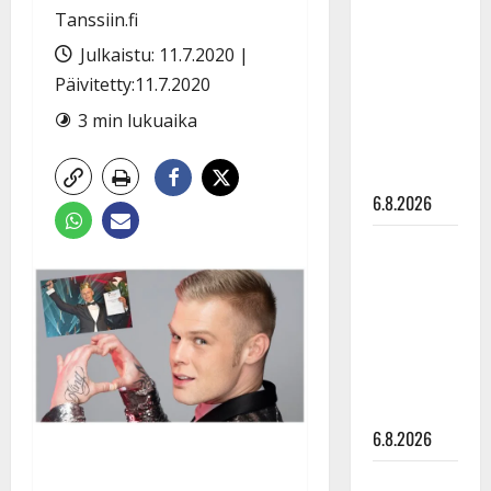
tähtien
Tanssiin.fi
kanssa -
Julkaistu: 11.7.2020 |
julkkikset
Päivitetty:11.7.2020
julki: Anna
Hanski
3 min lukuaika
liitää tv-
parketilla
6.8.2026
Sopiiko
Edith Piaf
tanssilavalle?
Pirttijoki
näyttää
mallia –
video
6.8.2026
Leif