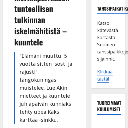
tunteellisen
TANSSIPAIKAT K
tulkinnan
Katso
iskelmähitistä –
kätevästä
kartasta
kuuntele
Suomen
tanssipaikkoj
"Elämäni muuttui 5
sijainnit.
vuotta sitten isosti ja
rajusti",
Klikkaa
tästä!
tangokuningas
muistelee. Lue Akin
mietteet ja kuuntele
TUOREIMMAT
juhlapäivän kunniaksi
KUULUMISET
tehty upea Kaksi
karttaa -sinkku.
Tanssii