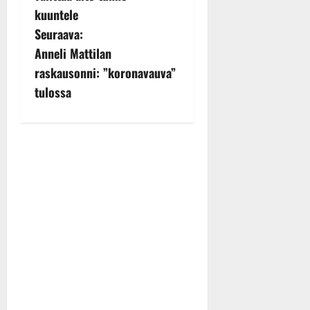
t
kuuntele
n
Seuraava:
Anneli Mattilan
a
raskausonni: ”koronavauva”
v
tulossa
i
g
a
t
i
o
n