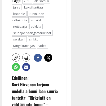
Tags:
2015
aki samuli
juhla
kaksi karttaa
kappale
kuninkaan
valtakunta
musiikki
nettisarja
pukkila
seinäjoen tangomarkkinat
seiska.fi
sinkku
tangokuningas
video
P
Edellinen:
Kari Hirvonen tarjoaa
o
uudella albumillaan suuria
s
tunteita: ”Tärkeintä on
välittää aito tunne” –