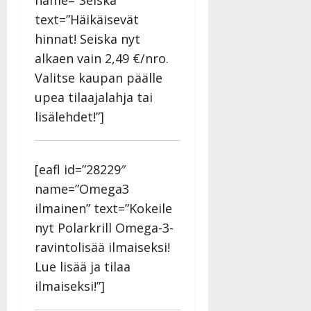
name=”Seiska”
text=”Häikäisevät
hinnat! Seiska nyt
alkaen vain 2,49 €/nro.
Valitse kaupan päälle
upea tilaajalahja tai
lisälehdet!”]
[eafl id=”28229″
name=”Omega3
ilmainen” text=”Kokeile
nyt Polarkrill Omega-3-
ravintolisää ilmaiseksi!
Lue lisää ja tilaa
ilmaiseksi!”]