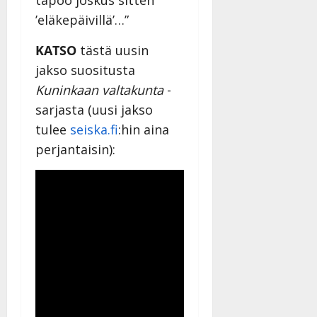
täpöö joskus sitten
’eläkepäivillä’…”
KATSO
tästä uusin
jakso suositusta
Kuninkaan valtakunta
-
sarjasta (uusi jakso
tulee
seiska.fi
:hin aina
perjantaisin):