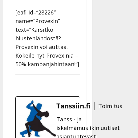
[eafl id=”28226″
name=”Provexin”
text=”Kärsitkö
hiustenlähdöstä?
Provexin voi auttaa.
Kokeile nyt Provexinia –
50% kampanjahintaan!”]
Tanssiin.fi
Toimitus
Tanssi- ja
iskelmämusiikin uutiset
asiantuntevasti.