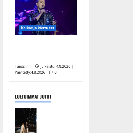
Keikat ja kiertueet
Ilari Hämäläisen
tangomatkan hinta: 10 000
eurolla keikkoja sivu suun
Tanssiin.fi
Julkaistu: 4.8.2026 |
Päivitetty:4.8.2026
0
LUETUIMMAT JUTUT
Huikeat
hyvästit!
Tommi
saatteli