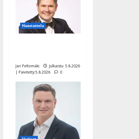
Haastattelu
Leif Lindeman levytti:
”Kuvaa osuvasti uraani
pikkupojasta näihin päiviin”
Jari Peltomäki
Julkaistu: 5.8.2026
| Päivitetty:5.8.2026
0
Uutiset