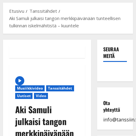
Etusivu
Tanssitähdet
Aki Samuli julkaisi tangon merkkipäivänään tunteellisen
tulkinnan iskelmähitistä – kuuntele
SEURAA
MEITÄ
Musiikkivideo
Tanssitähdet
Uutiset
Video
Ota
Aki Samuli
yhteyttä
julkaisi tangon
info@tanssiin.f
merkkipäivänään