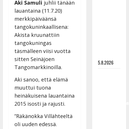
Aki Samuli
juhlii tänään
Lindeman
lauantaina (11.7.20)
levytti:
merkkipäiväänsä
”Kuvaa
osuvasti
tangokuninkaallisena:
uraani
Akista kruunattiin
pikkupojasta
tangokuningas
näihin
täsmälleen viisi vuotta
päiviin”
sitten Seinäjoen
5.8.2026
Tangomarkkinoilla.
Jukka
Aki sanoo, että elämä
Hallikainen,
muuttui tuona
50,
liikuttuu
heinäkuisena lauantaina
lapsenlapsistaan
2015 isosti ja rajusti.
– uusi laulu
”Räkänokka Villähteeltä
koskettaa
oli uuden edessä.
syvältä