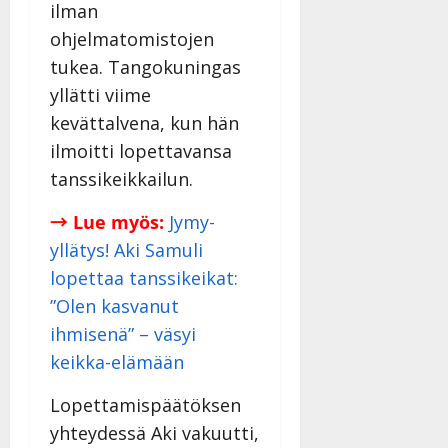
ilman
ohjelmatomistojen
tukea. Tangokuningas
yllätti viime
kevättalvena, kun hän
ilmoitti lopettavansa
tanssikeikkailun.
→ Lue myös:
Jymy-
yllätys! Aki Samuli
lopettaa tanssikeikat:
”Olen kasvanut
ihmisenä” – väsyi
keikka-elämään
Lopettamispäätöksen
yhteydessä Aki vakuutti,