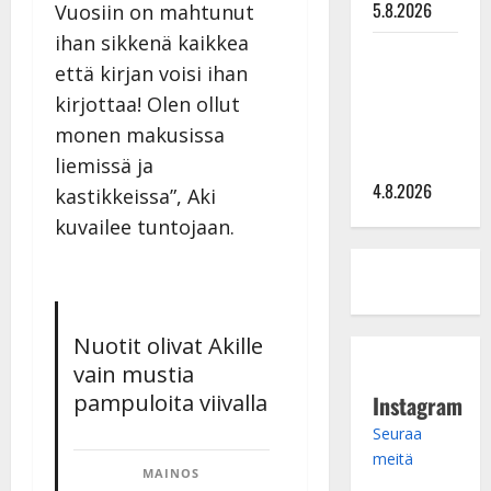
5.8.2026
Vuosiin on mahtunut
ihan sikkenä kaikkea
Saija
että kirjan voisi ihan
Tuupanen ei
kirjottaa! Olen ollut
toivu –
monen makusissa
lääkäri:
”Vaakatasoon”
liemissä ja
4.8.2026
kastikkeissa”, Aki
kuvailee tuntojaan.
Nuotit olivat Akille
vain mustia
pampuloita viivalla
Instagram
Seuraa
meitä
MAINOS