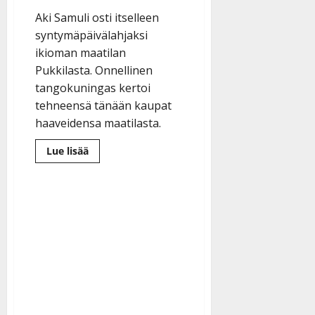
Aki Samuli osti itselleen
syntymäpäivälahjaksi
ikioman maatilan
Pukkilasta. Onnellinen
tangokuningas kertoi
tehneensä tänään kaupat
haaveidensa maatilasta.
Lue
Lue lisää
lisää
aiheesta
Aki
Samuli
toteutti
lapsuuden
unelmansa:
Synttärilahjaksi
maatila
–
”maajussi
täällä
moi!”