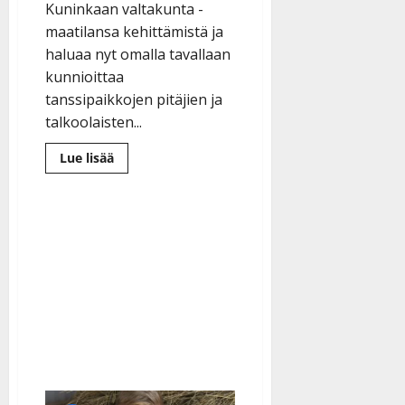
Kuninkaan valtakunta -
maatilansa kehittämistä ja
haluaa nyt omalla tavallaan
kunnioittaa
tanssipaikkojen pitäjien ja
talkoolaisten...
Lue
Lue lisää
lisää
aiheesta
Aki
Samuli
nimeää
maatilansa
tanssipaikkojen
mukaan:
”Haluan
tuoda
esille
lavakulttuuria”