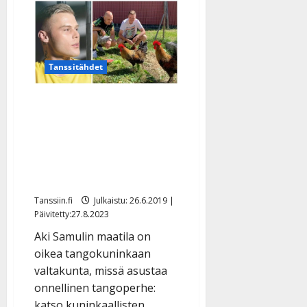
VIDEO:
Aki
Samuli
nauttii
elämästään
maatilalla:
”Laulan
Tanssitähdet
keikoilla
heinärahoja”
Tangotähdet määkivät ja
kiekuvat Aki Samulin
maatilalla – pelasti
Markon ja Jukan
kuolemalta
Tanssiin.fi
Julkaistu: 26.6.2019 |
Päivitetty:27.8.2023
Aki Samulin maatila on
oikea tangokuninkaan
valtakunta, missä asustaa
onnellinen tangoperhe:
katso kuninkaallisten