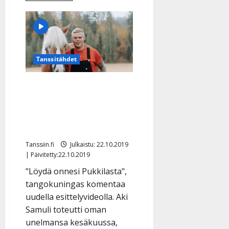
aiheesta
n
Aki
n
Samuli
sai
y
maatilalleen
mittavan
l
sponsorin:
l
”Olen
Tanssitähdet
todella
e
innoissani”
i
Aki Samuli tähdittää
s
o
Kauko-hepan kanssa
k
kunnan mainosvideota –
i
katso komea filmi
i
t
Tanssiin.fi
Julkaistu: 22.10.2019
o
| Päivitetty:22.10.2019
s
"Löydä onnesi Pukkilasta",
Tanssiin.fi
tangokuningas komentaa
uudella esittelyvideolla. Aki
Julkaistu:
Samuli toteutti oman
27.4.2025
|
unelmansa kesäkuussa,