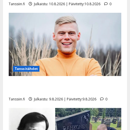
Tanssiin.fi
Julkaistu: 10.8.2026 | Päivitetty:10.8.2026
0
Tanssitähdet
Tangokuningas Aki Samuli meni naimisiin – hääkuva
julki
Tanssiin.fi
Julkaistu: 9.8.2026 | Päivitetty:9.8.2026
0