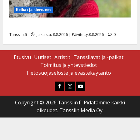
Keikat ja kiertueet
Tangokuningatar Raija Mäntyniemi: matka tyssäsi
Tanssiin.fi
Julkaistu: 8.8.2026 | Päivitetty:8.8.2026
0
Etusivu
Uutiset
Artistit
Tanssilavat ja -paikat
Toimitus ja yhteystiedot
Tietosuojaseloste ja evästekäytäntö
Faceboook
Instagram
Youtube
Copyright © 2026 Tanssiin.fi. Pidätämme kaikki
oikeudet. Tanssiin Media Oy.