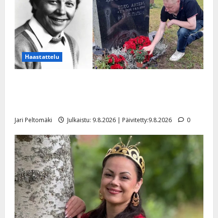
Haastattelu
Esko Rahkonen olisi täyttänyt 90 vuotta – Arto
Rahkonen kävi haudalla ja kertoo iskelmälegendan
viimeisistä vuosista
Jari Peltomäki
Julkaistu: 9.8.2026 | Päivitetty:9.8.2026
0