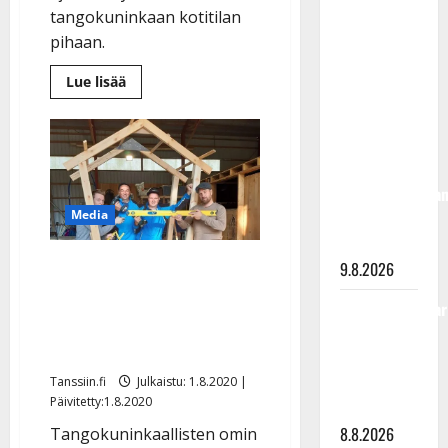
tangokuninkaan kotitilan
täyttänyt
pihaan.
90 vuotta –
Arto
Lue
Lue lisää
Rahkonen
lisää
aiheesta
kävi
Vieraat
yrittivät
haudalla ja
tunkeutua
Aki
kertoo
Samulin
iskelmälegenda
kotiin:
”Puoli
Media
viimeisistä
kylää
on
vuosista
ladannut
tykkinsä”
Oho, tangokuninkaalliset
9.8.2026
rakensivat yhdessä
Tangokuningatar
maitolaiturin – tällainen
Raija
siitä tuli
Mäntyniemi:
matka
Tanssiin.fi
Julkaistu: 1.8.2020 |
Päivitetty:1.8.2020
tyssäsi
8.8.2026
Tangokuninkaallisten omin