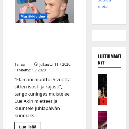
meitä
Musiikkivideo
Aki Samuli julkaisi tangon
merkkipäivänään
tunteellisen tulkinnan
iskelmähitistä – kuuntele
LUETUIMMAT
NYT
Tanssiin.fi
Julkaistu: 11.7.2020 |
Päivitetty:11.7.2020
Musiikkiv
"Elämäni muuttui 5 vuotta
H
sitten isosti ja rajusti",
u
tangokuningas muistelee.
i
k
Lue Akin mietteet ja
1
e
kuuntele juhlapäivän
a
Keikat ja 
kunniaksi...
I
t
k
h
Lue
Lue lisää