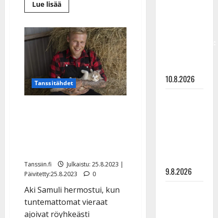
Lue
Lue lisää
vastaa nyt
lisää
fanien
aiheesta
Aki
huoleen
Samuli
myy
jaksamisestaan:
maatilansa
–
”Mikään ei
yllätysmuutto:
”Elämä
ole ikuista”
toi
10.8.2026
eteen
Tanssitähdet
jotain…”
Tangokuningas
Vieraat yrittivät
Aki Samuli
tunkeutua Aki Samulin
meni
naimisiin –
kotiin: ”Puoli kylää on
hääkuva
ladannut tykkinsä”
julki
Tanssiin.fi
Julkaistu: 25.8.2023 |
9.8.2026
Päivitetty:25.8.2023
0
Aki Samuli hermostui, kun
Esko
tuntemattomat vieraat
Rahkonen
ajoivat röyhkeästi
olisi