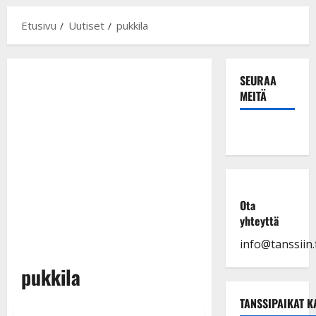
Etusivu
Uutiset
pukkila
SEURAA
MEITÄ
Ota
yhteyttä
info@tanssiin.f
pukkila
TANSSIPAIKAT K