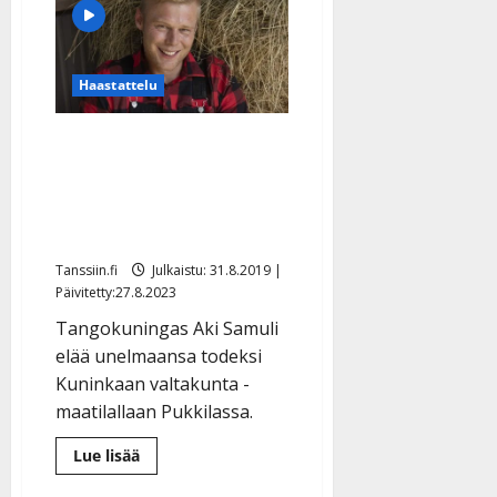
Haastattelu
VIDEO: Aki Samuli nauttii
elämästään maatilalla:
”Laulan keikoilla
heinärahoja”
Tanssiin.fi
Julkaistu: 31.8.2019 |
Päivitetty:27.8.2023
Tangokuningas Aki Samuli
elää unelmaansa todeksi
Kuninkaan valtakunta -
maatilallaan Pukkilassa.
Lue
Lue lisää
lisää
aiheesta