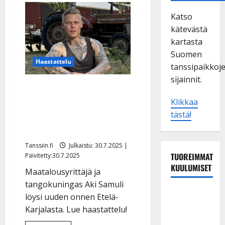
Katso
kätevästä
kartasta
Suomen
Haastattelu
tanssipaikkoj
sijainnit.
Aki Samuli myy
maatilansa –
Klikkaa
tästä!
yllätysmuutto: ”Elämä toi
eteen jotain…”
Tanssiin.fi
Julkaistu: 30.7.2025 |
TUOREIMMAT
Päivitetty:30.7.2025
KUULUMISET
Maatalousyrittäjä ja
tangokuningas Aki Samuli
Dimitri
löysi uuden onnen Etelä-
Keiski
Karjalasta. Lue haastattelu!
laihtui –