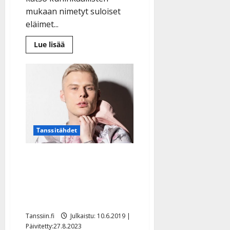
mukaan nimetyt suloiset
eläimet...
Lue
Lue lisää
lisää
aiheesta
Tangotähdet
määkivät
ja
kiekuvat
Aki
Samulin
maatilalla
–
pelasti
Markon
Tanssitähdet
ja
Jukan
kuolemalta
Aki Samuli toteutti
lapsuuden unelmansa:
Synttärilahjaksi maatila –
”maajussi täällä moi!”
Tanssiin.fi
Julkaistu: 10.6.2019 |
Päivitetty:27.8.2023