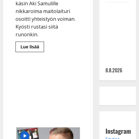
käsin Aki Samulille
Matti
nikkaroima maitolaituri
Ruohonen
osoitti yhteistyön voiman.
viettää taas
Kyösti rustasi siitä
synttäreitään
runonkin.
täydessä
hiljaisuudessa
Lue
Lue lisää
lisää
– tämä on
aiheesta
Oho,
tilanne nyt
tangokuninkaalliset
rakensivat
8.8.2026
yhdessä
maitolaiturin
–
tällainen
siitä
tuli
Instagram
Seuraa