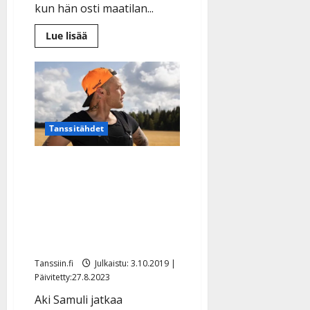
Päivitetty:
kun hän osti maatilan...
Lue
Lue lisää
lisää
aiheesta
Aki
Samuli
tähdittää
Kauko-
hepan
kanssa
kunnan
Tanssitähdet
mainosvideota
–
katso
komea
Aki Samuli nimeää
filmi
maatilansa
tanssipaikkojen mukaan:
”Haluan tuoda esille
lavakulttuuria”
Tanssiin.fi
Julkaistu: 3.10.2019 |
Päivitetty:27.8.2023
Aki Samuli jatkaa