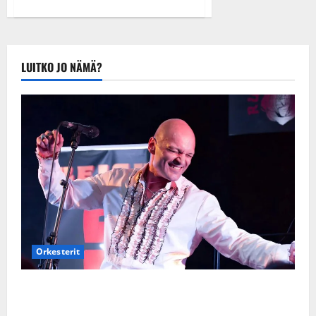
LUITKO JO NÄMÄ?
Orkesterit
Dimitri Keiski laihtui – vastaa nyt fanien huoleen
jaksamisestaan: ”Mikään ei ole ikuista”