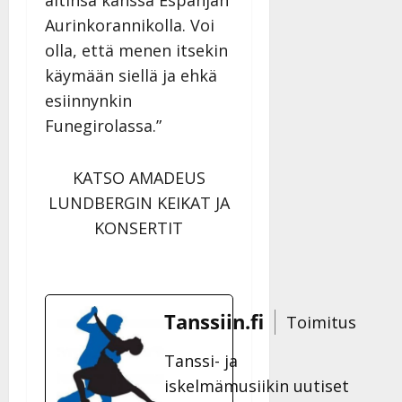
äitinsä kanssa Espanjan
Aurinkorannikolla. Voi
olla, että menen itsekin
käymään siellä ja ehkä
esiinnynkin
Funegirolassa.”
KATSO AMADEUS
LUNDBERGIN KEIKAT JA
KONSERTIT
Tanssiin.fi
Toimitus
Tanssi- ja
iskelmämusiikin uutiset