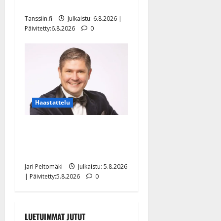
näyttää mallia – video
Tanssiin.fi
Julkaistu: 6.8.2026 |
Päivitetty:6.8.2026
0
Haastattelu
Leif Lindeman levytti:
”Kuvaa osuvasti uraani
pikkupojasta näihin päiviin”
Jari Peltomäki
Julkaistu: 5.8.2026
| Päivitetty:5.8.2026
0
LUETUIMMAT JUTUT