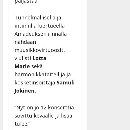
paljastaa.
n
n
y
Tunnelmallisella ja
l
intiimillä kiertueella
l
Amadeuksen rinnalla
e
nähdään
i
s
muusikkovirtuoosit,
o
viulisti
Lotta
k
Marie
sekä
i
harmonikkataiteilija ja
i
t
kosketinsoittaja
Samuli
o
Jokinen.
s
Tanssiin.fi
”Nyt on jo 12 konserttia
Julkaistu:
sovittu keväälle ja lisää
27.4.2025
tulee.”
|