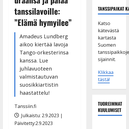
tanssilavoille:
TANSSIPAIKAT K
”Elämä hymyilee”
Katso
kätevästä
Amadeus Lundberg
kartasta
aikoo kiertää lavoja
Suomen
Tango-orkesterinsa
tanssipaikkoj
sijainnit.
kanssa. Lue
juhlavuoteen
Klikkaa
valmistautuvan
tästä!
suosikkiartistin
haastattelu!
TUOREIMMAT
Tanssiin.fi
KUULUMISET
Julkaistu: 2.9.2023 |
Päivitetty:2.9.2023
Matti