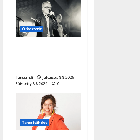
Orkesterit
Matti Ruohonen viettää taas
synttäreitään täydessä
hiljaisuudessa – tämä on
tilanne nyt
Tanssiin.fi
Julkaistu: 8.8.2026 |
Päivitetty:8.8.2026
0
Tanssitähdet
TTK-tähti Anna Hanski