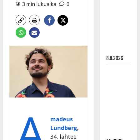
Ruohonen
3 min lukuaika
0
viettää taas
synttäreitään
täydessä
hiljaisuudessa
– tämä on
tilanne nyt
8.8.2026
TTK-tähti
Anna
Hanski
rakastaa
tanssia –
A
suru
tyttären
madeus
syövästä
Lundberg
,
painaa
34,
lähtee