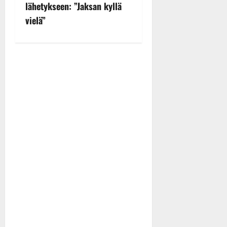
a
lähetykseen: ”Jaksan kyllä
v
vielä”
i
g
a
t
i
o
n