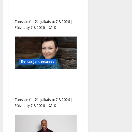
rakastaa tanssia – suru
tyttären syövästä painaa
Tanssiin.fi
Julkaistu: 7.8.2026 |
Päivitetty:7.8.2026
0
Keikat ja kiertueet
Maikilta pysäyttävä
ulostulo: ”Elämä toi eteeni
sellaisen yllätyksen…”
Tanssiin.fi
Julkaistu: 7.8.2026 |
Päivitetty:7.8.2026
0