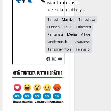
asiantuntevasti.
Lue koko esittely
Tanssi
Musiikki
Tanssilava
Uutinen
Laulu
Orkesteri
Paritanssi
Media
Viihde
Viihdemusiikki
Lavatanssi
Tanssiravintola
Televisio
MITÄ TUNTEITA JUTTU HERÄTTI?
0%
0%
0%
0%
0%
Ihana
Hauska
Vau
Surullinen
Vihainen