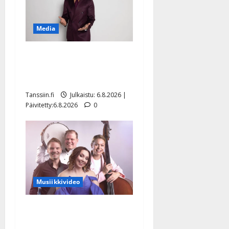
Media
Tanssii tähtien kanssa -
julkkikset julki: Anna
Hanski liitää tv-parketilla
Tanssiin.fi
Julkaistu: 6.8.2026 |
Päivitetty:6.8.2026
0
Musiikkivideo
Sopiiko Edith Piaf
tanssilavalle? Pirttijoki