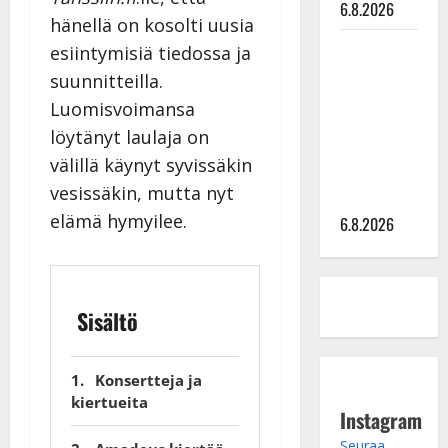
6.8.2026
hänellä on kosolti uusia
Sopiiko
esiintymisiä tiedossa ja
Edith Piaf
suunnitteilla.
tanssilavalle?
Luomisvoimansa
Pirttijoki
löytänyt laulaja on
näyttää
välillä käynyt syvissäkin
mallia –
vesissäkin, mutta nyt
video
elämä hymyilee.
6.8.2026
Sisältö
Konsertteja ja
kiertueita
Instagram
Seuraa