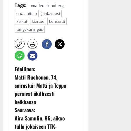
Tags:
amadeus lundberg
haastattelu
juhlavuosi
keikat
kiertue
konsertti
tangokuningas
P
Edellinen:
Matti Ruohonen, 74,
o
sairastui: Matti ja Teppo
s
peruivat äkillisesti
keikkansa
t
Seuraava:
n
Aira Samulin, 96, aikoo
tulla jokaiseen TTK-