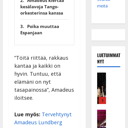
Amadeus kiertää
meitä
kesälavoja Tango-
orkesterinsa kanssa
Poika muuttaa
Espanjaan
LUETUIMMAT
”Töitä riittää, rakkaus
NYT
kantaa ja kaikki on
hyvin. Tuntuu, että
Musiikkiv
H
elämäni on nyt
u
tasapainossa”, Amadeus
i
iloitsee.
k
1
e
a
Keikat ja 
Lue myös:
Tervehtynyt
I
t
Amadeus Lundberg
k
h