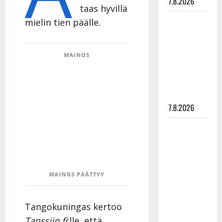
7.8.2026
taas hyvillä
Maikilta
mielin tien päälle.
pysäyttävä
ulostulo:
MAINOS
”Elämä toi
eteeni
sellaisen
yllätyksen…”
7.8.2026
Tanssii
tähtien
kanssa -
julkkikset
MAINOS PÄÄTTYY
julki: Anna
Hanski
liitää tv-
Tangokuningas kertoo
parketilla
Tanssiin.fi
:lle, että