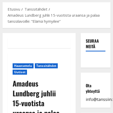
Etusivu
Tanssitähdet
Amadeus Lundberg juhlii 15-vuotista uraansa ja palaa
tanssilavoille: ”Elämä hymyilee”
SEURAA
MEITÄ
Haastattelu
Tanssitähdet
Uutiset
Amadeus
Ota
Lundberg juhlii
yhteyttä
info@tanssiin.f
15-vuotista
uraansa ja palaa